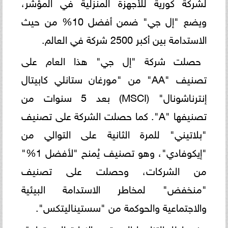
لشركة كورية للأجهزة المنزلية في المؤشر،
ويضع "إل جي" ضمن أفضل 10% من حيث
الاستدامة بين أكبر 2500 شركة في العالم.
حصلت شركة "إل جي" هذا العام على
تصنيف "AA" من "مورغان ستانلي كابيتال
إنترناشونال" (MSCI) بعد 5 سنوات من
تصنيفها "A". كما حصلت الشركة على تصنيف
"بلاتيني" للمرة الثانية على التوالي من
"إيكوفادي"، وهو تصنيف يُمنح "لأفضل 1%"
من الشركات، وحصلت على تصنيف
"منخفض" لمخاطر الاستدامة البيئية
والاجتماعية والحوكمة من "سستيناليتكس".
في إطار التزامها المستمر بالإدارة المستدامة،