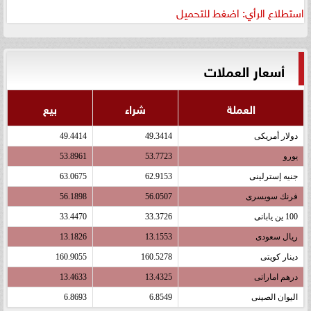
استطلاع الرأي: اضغط للتحميل
أسعار العملات
العملة
شراء
بيع
دولار أمريكى
49.3414
49.4414
يورو
53.7723
53.8961
جنيه إسترلينى
62.9153
63.0675
فرنك سويسرى
56.0507
56.1898
100 ين يابانى
33.3726
33.4470
ريال سعودى
13.1553
13.1826
دينار كويتى
160.5278
160.9055
درهم اماراتى
13.4325
13.4633
اليوان الصينى
6.8549
6.8693