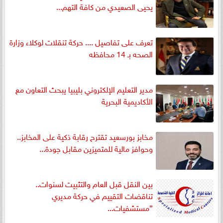
يحيى الصعيدي من كافة التهم...
تعرف على تفاصيل .... حركة تنقلات لوكلاء وزارة
الصحه بـ 14 محافظه
مدير التعليم الإلكتروني بليبيا يبحث التعاون مع
الأكاديمية البحرية
مخابز بورسعيد تقترح رقابة ذكية على المخابز..
وحوافز مالية للمتميزين مقابل جودة...
بين النقل قبل العام والتثبيت لسنوات..
تناقضات التقييم في حركة مديري
”مستشفيات...