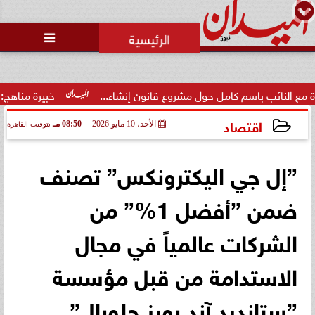
محمد يوسف
رئيس التحرير

باسم كامل حول مشروع قانون إنشاء...
خبيرة مناهج: حداثة تخرج ا
اقتصاد
الأحد، 10 مايو 2026
08:50 مـ
بتوقيت القاهرة
2026-05-10 20:50:38
”إل جي اليكترونكس” تصنف
ضمن ”أفضل 1%” من
الشركات عالمياً في مجال
الاستدامة من قبل مؤسسة
”ستاندرد آند بورز جلوبال”