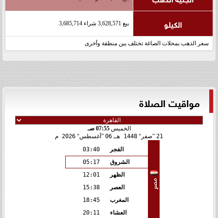
الكيلو
بيع 3,628,571 شراء 3,685,714
سعر الذهب بمحلات الصاغة تختلف بين منطقة وأخرى
مواقيت الصلاة
الخميس
07:55 صـ
21
صفر
1448 هـ
06
أغسطس
2026 م
الفجر
03:40
الشروق
05:17
الظهر
12:01
مصر
العصر
15:38
المغرب
18:45
العشاء
20:11