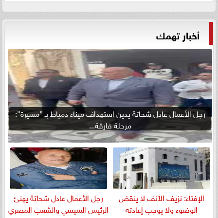
أخبار تهمك
رجل الأعمال عادل شحاتة يدين استهداف ميناء دمياط بـ ”مسيرة”:
مرحلة فارقة...
الإفتاء: نزيف الأنف لا ينقض
رجل الأعمال عادل شحاتة يهنئ
الوضوء ولا يوجب إعادته
الرئيس السيسي والشعب المصري