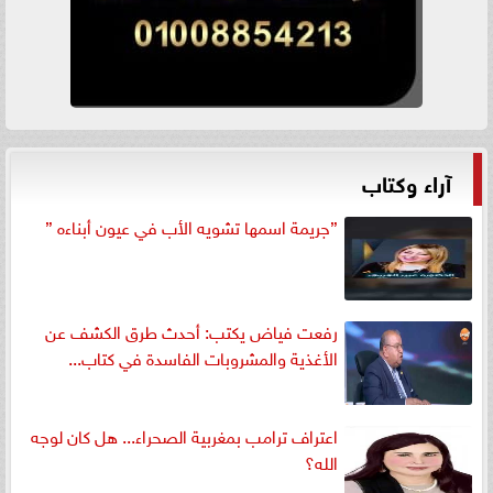
آراء وكتاب
”جريمة اسمها تشويه الأب في عيون أبناءه ”
رفعت فياض يكتب: أحدث طرق الكشف عن
الأغذية والمشروبات الفاسدة في كتاب...
اعتراف ترامب بمغربية الصحراء... هل كان لوجه
الله؟