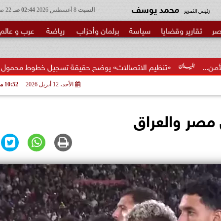
محمد يوسف
رئيس التحرير
السبت
8 أغسطس 2026
02:44 صـ
22 صفر 1448
صر
تقارير وقضايا
سياسة
برلمان وأحزاب
رياضة
عرب و عالم
ظيم الاتصالات» يوضح حقيقة تسجيل خطوط محمول بأسماء المواطنين دو
الأحد، 12 أبريل 2026
10:52 مـ
 مصر والعراق