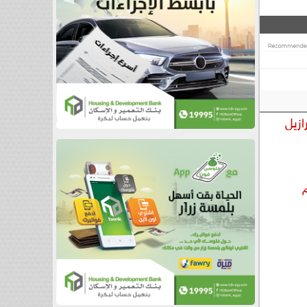
ازيل
م