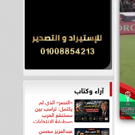
آراء وكتاب
«النصر» الذي لم
يكتمل: ترامب بين
مستنقع الحرب
ومطرقة الانتخابات
عبدالعزيز محسن