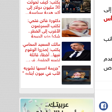
يكتب: كيف تحولت
30 مليون دولار إلى
إلى
أكبر هدية سياسية...
أس
دكتورة فاتن فتحي:
تكتب الممرضون
الأقرب إلى الخطر..
شكرا وزير الصحة
نب
لتكريم...
مالك السعيد المحامي
يكتب: إحذروا الوقوع
فيها.. أخطاء قاتلة
عدم
تضيع الحقوق في...
وص
”جريمة اسمها تشويه
الأب في عيون أبناءه ”