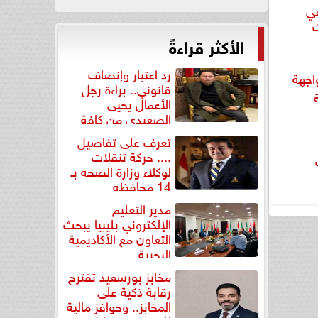
صر لكرة السلة 3x3 في
ت
الأكثر قراءةً
رد اعتبار وإنصاف
اجهة
قانوني.. براءة رجل
الأعمال يحيى
الصعيدي من كافة
التهم...
تعرف على تفاصيل
.... حركة تنقلات
لوكلاء وزارة الصحه بـ
14 محافظه
مدير التعليم
الإلكتروني بليبيا يبحث
التعاون مع الأكاديمية
البحرية
مخابز بورسعيد تقترح
رقابة ذكية على
المخابز.. وحوافز مالية