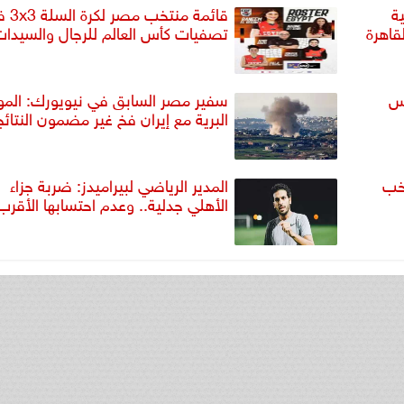
ة
قائمة منتخب م
قاهرة
تصفيات كأس العالم للرجال والسيدا
أس
سفير مصر السابق في نيويورك: المو
البرية مع إيران فخ غير مضمون النتائج
تخب
المدير الرياضي لبيراميدز: ضربة جزاء
الأهلي جدلية.. وعدم احتسابها الأقرب