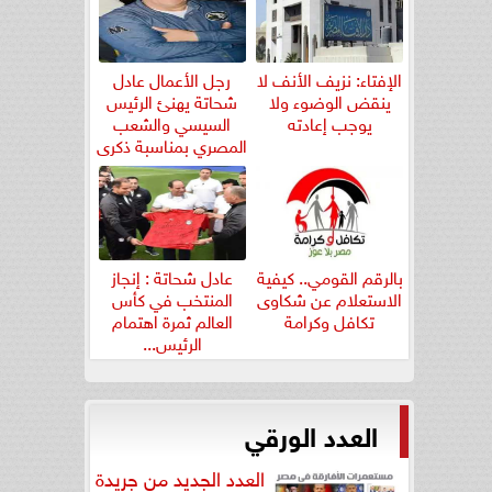
الإفتاء: نزيف الأنف لا
رجل الأعمال عادل
ينقض الوضوء ولا
شحاتة يهنئ الرئيس
يوجب إعادته
السيسي والشعب
المصري بمناسبة ذكرى
ثورة...
بالرقم القومي.. كيفية
عادل شحاتة : إنجاز
الاستعلام عن شكاوى
المنتخب في كأس
تكافل وكرامة
العالم ثمرة اهتمام
الرئيس...
العدد الورقي
العدد الجديد من جريدة