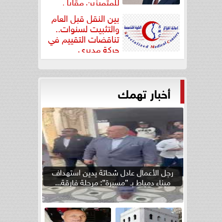
للمتميزين مقابل
جودة...
بين النقل قبل العام
والتثبيت لسنوات..
تناقضات التقييم في
حركة مديري
”مستشفيات...
أخبار تهمك
رجل الأعمال عادل شحاتة يدين استهداف
ميناء دمياط بـ ”مسيرة”: مرحلة فارقة...