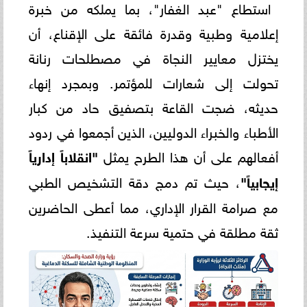
استطاع "عبد الغفار"، بما يملكه من خبرة
إعلامية وطبية وقدرة فائقة على الإقناع، أن
يختزل معايير النجاة في مصطلحات رنانة
تحولت إلى شعارات للمؤتمر. وبمجرد إنهاء
حديثه، ضجت القاعة بتصفيق حاد من كبار
الأطباء والخبراء الدوليين، الذين أجمعوا في ردود
أفعالهم على أن هذا الطرح يمثل
"انقلاباً إدارياً
إيجابياً"
، حيث تم دمج دقة التشخيص الطبي
مع صرامة القرار الإداري، مما أعطى الحاضرين
ثقة مطلقة في حتمية سرعة التنفيذ.