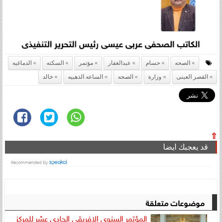
الصحه
حسام
عبدالغفار
مؤتمر
السكته
الدماغيه
القصر العينى
وزارة
الصحه
الساعه الذهبيه
خالد
⇧
قد يعجبك ايضا
موضوعات متعلقة
المؤتمر السنوى الافريقى الحادى عشر للمركز