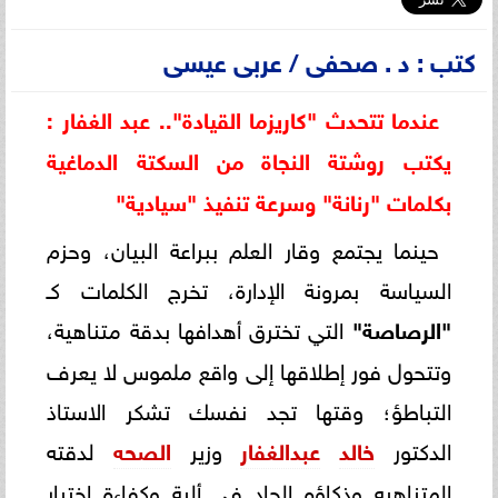
كتب : د . صحفى / عربى عيسى
عندما تتحدث "كاريزما القيادة".. عبد الغفار :
يكتب روشتة النجاة من السكتة الدماغية
بكلمات "رنانة" وسرعة تنفيذ "سيادية"
حينما يجتمع وقار العلم ببراعة البيان، وحزم
السياسة بمرونة الإدارة، تخرج الكلمات كـ
"الرصاصة"
التي تخترق أهدافها بدقة متناهية،
وتتحول فور إطلاقها إلى واقع ملموس لا يعرف
التباطؤ؛ وقتها تجد نفسك تشكر الاستاذ
الدكتور
خالد
عبدالغفار
وزير
الصحه
لدقته
المتناهيه وذكاؤه الحاد فى ألية وكفاءة اختيار