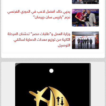
يحيي خالد افضل لاعب في الدوري الفرنسي
نجم ”باريس سان جيرمان”
وزارة العمل و”طلبات مصر” تدشنان المرحلة
الثانية من توزيع معدات الحماية لسائقي
التوصيل