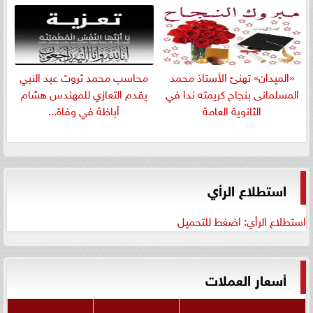
«الميدان» تهنئ الأستاذ محمد
​محاسب محمد ثروت عبد النبي
المسلمانى بنجاح كريمته ندا في
يقدم التعازي للمهندس هشام
الثانوية العامة
أباظة في وفاة...
استطلاع الرأي
استطلاع الرأي: اضغط للتحميل
أسعار العملات