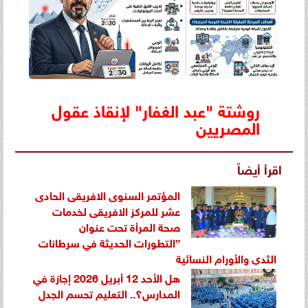
روشتة "عبد الغفار" لإنقاذ عقول
المصريين
اقرأ أيضاً
المؤتمر السنوى الافريقى الحادى
عشر للمركز الافريقى لخدمات
صحة المرأة تحت عنوان
”التطورات الحديثة في سرطانات
الثدي والأورام النسائية
هل الأحد 12 أبريل 2026 إجازة في
المدارس؟.. التعليم تحسم الجدل