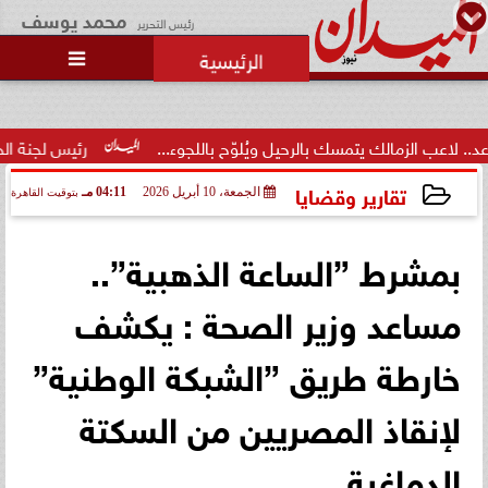
محمد يوسف
رئيس التحرير

يتمسك بالرحيل ويُلوّح باللجوء...
رئيس لجنة الحكام: الفراعنة الد
تقارير وقضايا
الجمعة، 10 أبريل 2026
04:11 مـ
بتوقيت القاهرة
2026-04-10 16:11:46
بمشرط ”الساعة الذهبية”..
مساعد وزير الصحة : يكشف
خارطة طريق ”الشبكة الوطنية”
لإنقاذ المصريين من السكتة
الدماغية