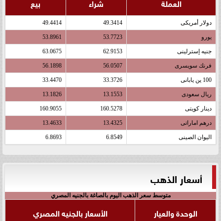
العملة
شراء
بيع
دولار أمريكى
49.3414
49.4414
يورو
53.7723
53.8961
جنيه إسترلينى
62.9153
63.0675
فرنك سويسرى
56.0507
56.1898
100 ين يابانى
33.3726
33.4470
ريال سعودى
13.1553
13.1826
دينار كويتى
160.5278
160.9055
درهم اماراتى
13.4325
13.4633
اليوان الصينى
6.8549
6.8693
أسعار الذهب
متوسط سعر الذهب اليوم بالصاغة بالجنيه المصري
الوحدة والعيار
الأسعار بالجنيه المصري