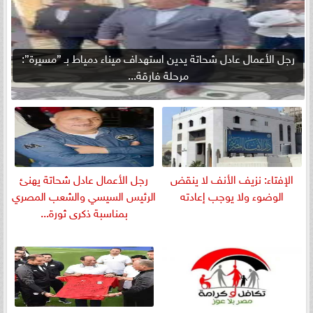
رجل الأعمال عادل شحاتة يدين استهداف ميناء دمياط بـ ”مسيرة”:
مرحلة فارقة...
الإفتاء: نزيف الأنف لا ينقض
رجل الأعمال عادل شحاتة يهنئ
الوضوء ولا يوجب إعادته
الرئيس السيسي والشعب المصري
بمناسبة ذكرى ثورة...