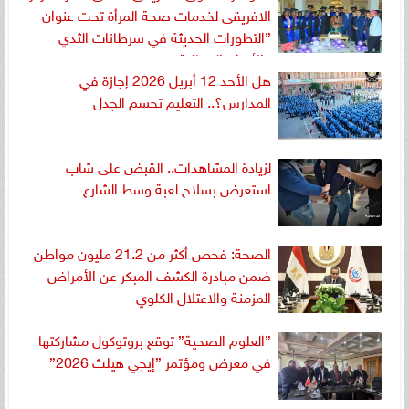
الافريقى لخدمات صحة المرأة تحت عنوان
”التطورات الحديثة في سرطانات الثدي
والأورام النسائية
هل الأحد 12 أبريل 2026 إجازة في
المدارس؟.. التعليم تحسم الجدل
لزيادة المشاهدات.. القبض على شاب
استعرض بسلاح لعبة وسط الشارع
الصحة: فحص أكثر من 21.2 مليون مواطن
ضمن مبادرة الكشف المبكر عن الأمراض
المزمنة والاعتلال الكلوي
”العلوم الصحية” توقع بروتوكول مشاركتها
في معرض ومؤتمر ”إيجي هيلث 2026”