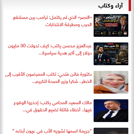
آراء وكتاب
«النصر» الذي لم يكتمل: ترامب بين مستنقع
الحرب ومطرقة الانتخابات
عبدالعزيز محسن يكتب: كيف تحولت 30 مليون
دولار إلى أكبر هدية سياسية...
دكتورة فاتن فتحي: تكتب الممرضون الأقرب إلى
الخطر.. شكرا وزير الصحة لتكريم...
مالك السعيد المحامي يكتب: إحذروا الوقوع
فيها.. أخطاء قاتلة تضيع الحقوق في...
”جريمة اسمها تشويه الأب في عيون أبناءه ”