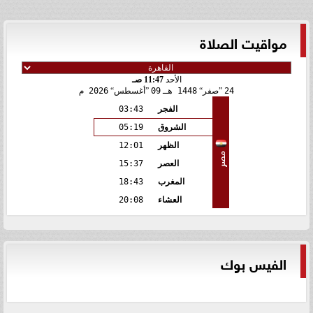
مواقيت الصلاة
الأحد
11:47 صـ
24
صفر
1448 هـ
09
أغسطس
2026 م
الفجر
03:43
الشروق
05:19
الظهر
12:01
مصر
العصر
15:37
المغرب
18:43
العشاء
20:08
الفيس بوك