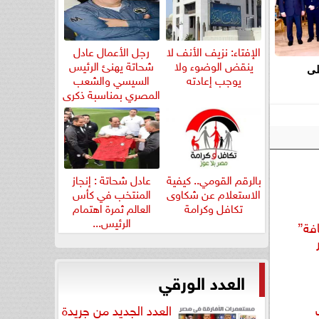
الإفتاء: نزيف الأنف لا
رجل الأعمال عادل
ينقض الوضوء ولا
شحاتة يهنئ الرئيس
لى
يوجب إعادته
السيسي والشعب
المصري بمناسبة ذكرى
ثورة...
بالرقم القومي.. كيفية
عادل شحاتة : إنجاز
الاستعلام عن شكاوى
المنتخب في كأس
تكافل وكرامة
العالم ثمرة اهتمام
الرئيس...
فة”
العدد الورقي
العدد الجديد من جريدة