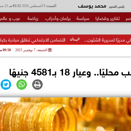
محمد يوسف
رئيس التحرير
السبت
8 أغسطس 2026
03:52 مـ
23 صفر 1448
صر
تقارير وقضايا
سياسة
برلمان وأحزاب
رياضة
عرب و عالم
ن...
التضامن الاجتماعي تطلق مبادرة بكرة المدرسة ..الخير في 
الجمعة، 7 نوفمبر 2025
09:58 مـ
عيار 18 بـ4581 جنيهًا