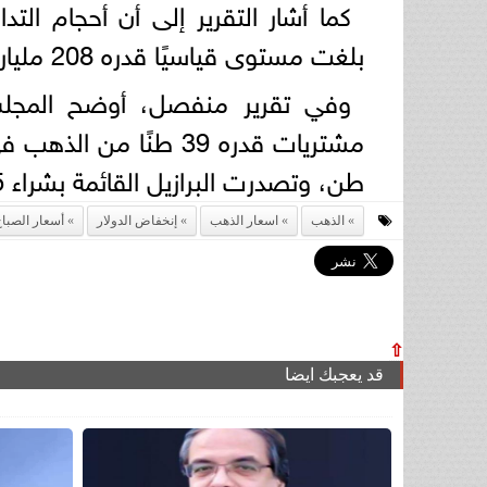
كما أشار التقرير إلى أن أحجام ا
بلغت مستوى قياسيًا قدره 208 مليارات دولار يوميًا خلال أكتوبر الماضي.
وفي تقرير منفصل، أوضح المجلس
طن، وتصدرت البرازيل القائمة بشراء 15 طنًا، تلتها كازاخستان وجواتيمالا.
الذهب
اسعار الذهب
إنخفاض الدولار
أسعار الصبا
⇧
قد يعجبك ايضا