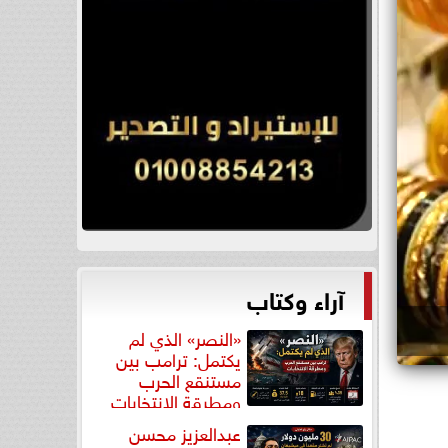
آراء وكتاب
«النصر» الذي لم
يكتمل: ترامب بين
مستنقع الحرب
ومطرقة الانتخابات
عبدالعزيز محسن