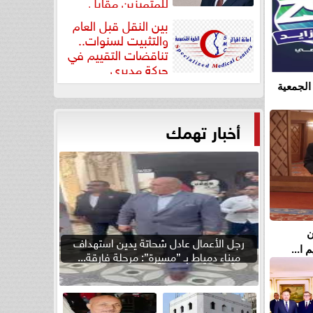
للمتميزين مقابل
جودة...
بين النقل قبل العام
والتثبيت لسنوات..
تناقضات التقييم في
حركة مديري
”مستشفيات...
الجمعية
أخبار تهمك
ن
رجل الأعمال عادل شحاتة يدين استهداف
ا...
ميناء دمياط بـ ”مسيرة”: مرحلة فارقة...