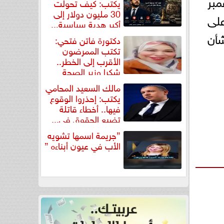
ات مساء اليوم الجمعة 7 نوفمبر
يكتب: كيف تحولت
30 مليون دولار إلى
على
أكبر هدية سياسية...
شأن
دكتورة فاتن فتحي:
تكتب الممرضون
الأقرب إلى الخطر..
شكرا وزير الصحة
لتكريم...
مالك السعيد المحامي
يكتب: إحذروا الوقوع
فيها.. أخطاء قاتلة
تضيع الحقوق في...
”جريمة اسمها تشويه
الأب في عيون أبناءه ”