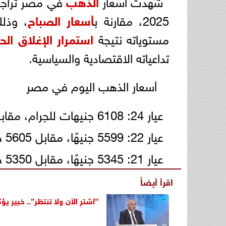
شهدت أسعار
الذهب
2025، مقارنة ب
أسعار الصباح
، وذلك
مستوياته نتيجة
استمرار الإغلاق ال
تداعياته الاقتصادية والسياسية.
أسعار الذهب اليوم في مصر
عيار 24: 6108 جنيهات للجرام، مقابل 6114 جنيهًا صباح اليوم.
عيار 22: 5599 جنيهًا، مقابل 5605 جنيهات.
عيار 21: 5345 جنيهًا، مقابل 5350 جنيهًا.
اقرأ أيضاً
”اشترِ الآن ولا تنتظر”.. خبير