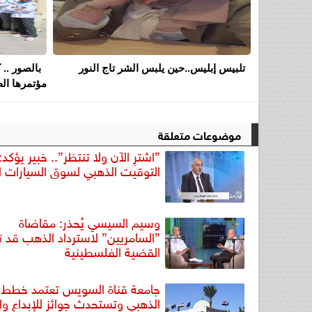
تلبيس إبليس..حين يلبس الشر تاج النور
بالصور .. 
مؤتمرها الط
موضوعات متعلقة
”اشترِ الآن ولا تنتظر”.. خبير يؤكد
التوقيت الذهبي لسوق السيارات 
وسيم السيسي يُحذر: مقاضاة
”السامريين” لاسترداد الذهب قد 
القضية الفلسطينية
جامعة قناة السويس تعتمد خطط ا
الذهبي وتستحدث جوائز للإبداع وال