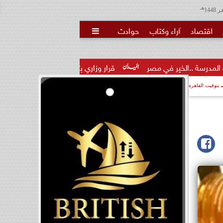
هـ
اقتصاد
آراء وكتاب
حوادث

مصر
قرار وزاري بتكليف الدكتور تامر عاطف مدكور مديرًا لمديرية ا
بتوقيت القاهرة