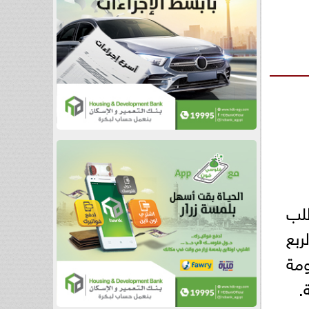
فاع الطلب
 خلال الربع
مة