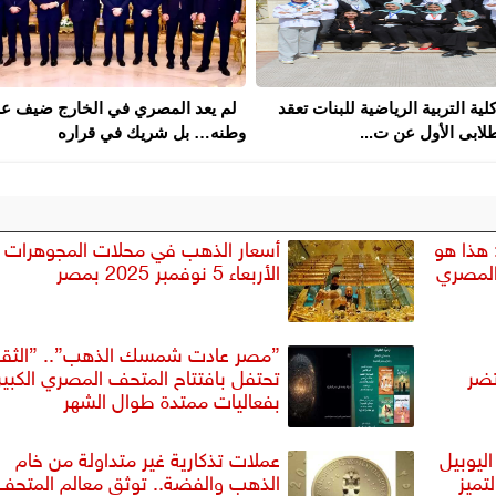
كلية التربية الرياضية للبنات تعقد
لم يعد المصري في الخارج ضيف ع
لابى الأول عن ت...
وطنه… بل شريك في قراره
: هذا هو
أسعار الذهب في محلات المجوهرات
المصري
الأربعاء 5 نوفمبر 2025 بمصر
”مصر عادت شمسك الذهب”.. ”الثقا
تضر
تحتفل بافتتاح المتحف المصري الكبير
بفعاليات ممتدة طوال الشهر
ليوبيل
عملات تذكارية غير متداولة من خام
تميز
الذهب والفضة.. توثق معالم المتحف