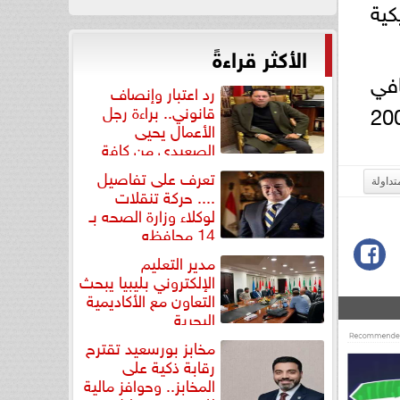
كية
الأكثر قراءةً
في
رد اعتبار وإنصاف
39 طنًا من الذهب في سبتمبر، لترتفع مشترياتها منذ بداية العام إلى 200
قانوني.. براءة رجل
الأعمال يحيى
الصعيدي من كافة
التهم...
تعرف على تفاصيل
تداولة
.... حركة تنقلات
لوكلاء وزارة الصحه بـ
14 محافظه
مدير التعليم
الإلكتروني بليبيا يبحث
التعاون مع الأكاديمية
البحرية
مخابز بورسعيد تقترح
رقابة ذكية على
المخابز.. وحوافز مالية