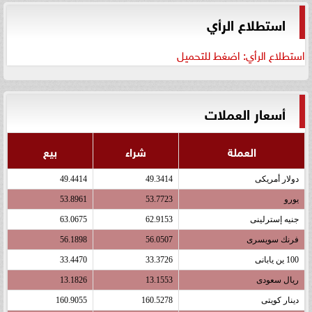
استطلاع الرأي
استطلاع الرأي: اضغط للتحميل
أسعار العملات
العملة
شراء
بيع
دولار أمريكى
49.3414
49.4414
يورو
53.7723
53.8961
جنيه إسترلينى
62.9153
63.0675
فرنك سويسرى
56.0507
56.1898
100 ين يابانى
33.3726
33.4470
ريال سعودى
13.1553
13.1826
دينار كويتى
160.5278
160.9055