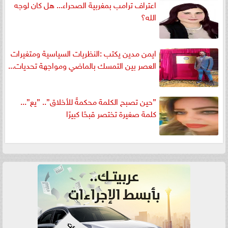
اعتراف ترامب بمغربية الصحراء... هل كان لوجه
الله؟
ايمن مدين يكتب :النظريات السياسية ومتغيرات
العصر بين التمسك بالماضي ومواجهة تحديات...
”حين تصبح الكلمة محكمةً للأخلاق”.. ”يع”...
كلمة صغيرة تختصر قبحًا كبيرًا