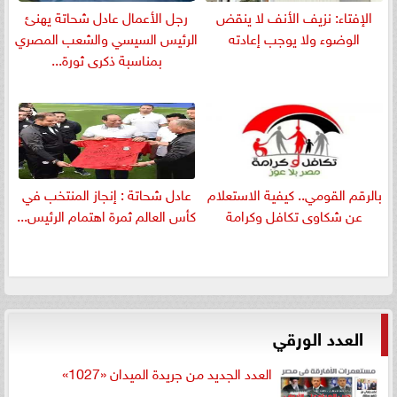
الإفتاء: نزيف الأنف لا ينقض
رجل الأعمال عادل شحاتة يهنئ
الوضوء ولا يوجب إعادته
الرئيس السيسي والشعب المصري
بمناسبة ذكرى ثورة...
بالرقم القومي.. كيفية الاستعلام
عادل شحاتة : إنجاز المنتخب في
عن شكاوى تكافل وكرامة
كأس العالم ثمرة اهتمام الرئيس...
العدد الورقي
العدد الجديد من جريدة الميدان «1027»