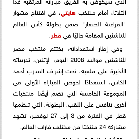
الذي سيخوض به الفريق مباراته المرتقبة غدًا
الثلاثاء أمام منتخب
هايتي
، في افتتاح مشوار
"الفراعنة الصغار" ضمن بطولة كأس العالم
للناشئين المقامة حاليًا في
قطر
.
وفي إطار استعداداته، يختتم منتخب مصر
للناشئين مواليد 2008 اليوم، الإثنين، تدريباته
الأخيرة على ملعبه، تحت إشراف المدرب أحمد
الكاس، استعدادًا لخوض المباراة الأولى في
المجموعة الخامسة التي تضم أيضًا منتخبات
أخرى تنافس على اللقب. البطولة، التي تنظمها
قطر في الفترة من 3 إلى 27 نوفمبر، تشهد
مشاركة 24 منتخبًا من مختلف قارات العالم.
التشكيل المتوقع لمباراة مصر وهايتي