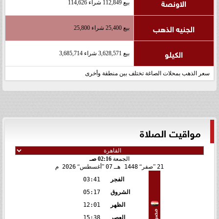
الاونصة
بيع 112,849 شراء 114,626
الجنيه الذهب
بيع 25,400 شراء 25,800
الكيلو
بيع 3,628,571 شراء 3,685,714
سعر الذهب بمحلات الصاغة تختلف بين منطقة وأخرى
مواقيت الصلاة
الجمعة
02:16 صـ
21
صفر
1448 هـ
07
أغسطس
2026 م
الفجر
03:41
الشروق
05:17
الظهر
12:01
مصر
العصر
15:38