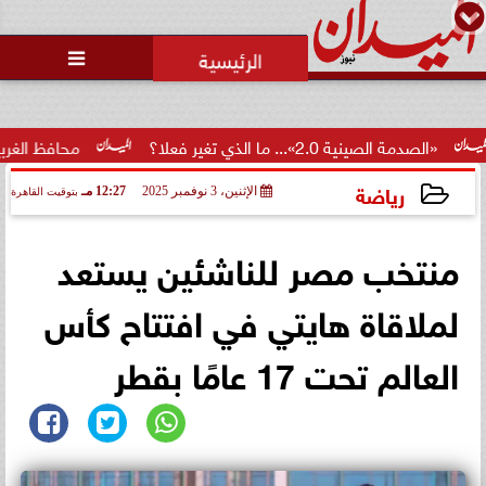
محمد يوسف
رئيس التحرير

 2.0»... ما الذي تغير فعلا؟
محافظ الغربية يكرم 100 من أوائل الجمهورية والمحافظة ويؤكد: الاستثمار...
رياضة
الإثنين، 3 نوفمبر 2025
12:27 مـ
بتوقيت القاهرة
2025-11-03 12:27:14
منتخب مصر للناشئين يستعد
لملاقاة هايتي في افتتاح كأس
العالم تحت 17 عامًا بقطر