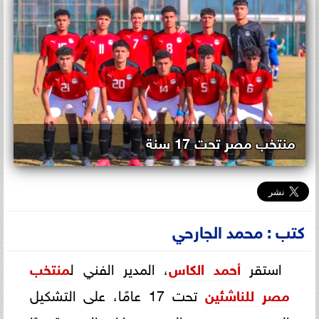
منتخب مصر تحت 17 سنة
كتب : محمد الجارحي
استقر
أحمد الكاس
، المدير الفني ل
منتخب
مصر للناشئين
تحت 17 عامًا، على التشكيل