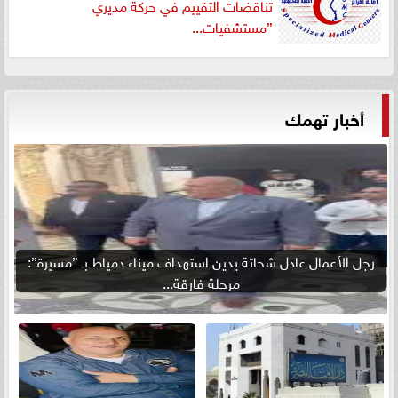
تناقضات التقييم في حركة مديري
”مستشفيات...
أخبار تهمك
رجل الأعمال عادل شحاتة يدين استهداف ميناء دمياط بـ ”مسيرة”:
مرحلة فارقة...