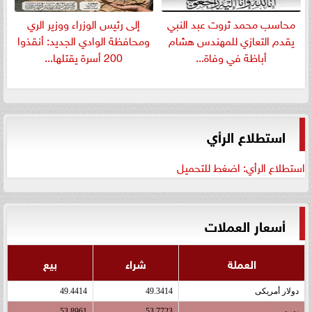
​محاسب محمد ثروت عبد النبي
إلى رئيس الوزراء ووزير الري
يقدم التعازي للمهندس هشام
ومحافظة الوادي الجديد: أنقذوا
أباظة في وفاة...
200 أسرة يقتلها...
استطلاع الرأي
استطلاع الرأي: اضغط للتحميل
أسعار العملات
العملة
شراء
بيع
دولار أمريكى
49.3414
49.4414
يورو
53.7723
53.8961