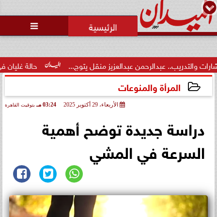
محمد يوسف
رئيس التحرير

.. عبدالرحمن عبدالعزيز منقل يتوج...
حالة غليان في نادي الشيخ ز
المرأة والمنوعات
الأربعاء، 29 أكتوبر 2025
03:24 مـ
بتوقيت القاهرة
2025-10-29 15:24:28
دراسة جديدة توضح أهمية
السرعة في المشي