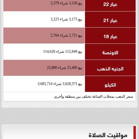
عيار 22
بيع 3,326 شراء 3,379
عيار 21
بيع 3,175 شراء 3,225
عيار 18
بيع 2,721 شراء 2,764
الاونصة
بيع 112,849 شراء 114,626
الجنيه الذهب
بيع 25,400 شراء 25,800
الكيلو
بيع 3,628,571 شراء 3,685,714
سعر الذهب بمحلات الصاغة تختلف بين منطقة وأخرى
مواقيت الصلاة