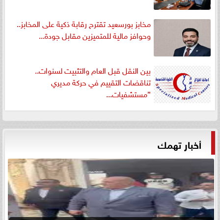
مخابز بورسعيد تقترح رقابة ذكية على المخابز..
وحوافز مالية للمتميزين مقابل جودة...
بين النقل قبل العام والتثبيت لسنوات..
تناقضات التقييم في حركة مديري
”مستشفيات...
أخبار تهمك