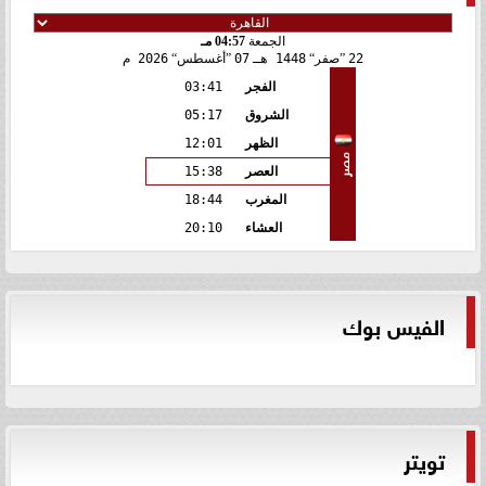
الجمعة
04:57 مـ
22
صفر
1448 هـ
07
أغسطس
2026 م
الفجر
03:41
الشروق
05:17
الظهر
12:01
مصر
العصر
15:38
المغرب
18:44
العشاء
20:10
الفيس بوك
تويتر