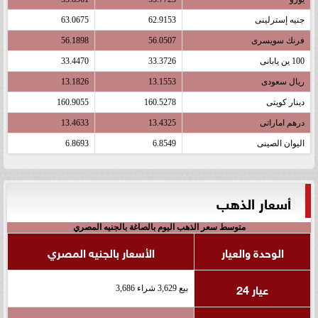
جنيه إسترلينى
62.9153
63.0675
فرنك سويسرى
56.0507
56.1898
100 ين يابانى
33.3726
33.4470
ريال سعودى
13.1553
13.1826
دينار كويتى
160.5278
160.9055
درهم اماراتى
13.4325
13.4633
اليوان الصينى
6.8549
6.8693
أسعار الذهب
متوسط سعر الذهب اليوم بالصاغة بالجنيه المصري
الوحدة والعيار
الأسعار بالجنيه المصري
عيار 24
بيع 3,629 شراء 3,686