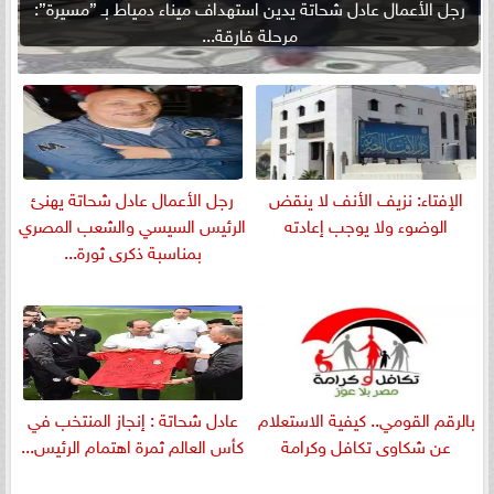
رجل الأعمال عادل شحاتة يدين استهداف ميناء دمياط بـ ”مسيرة”:
مرحلة فارقة...
الإفتاء: نزيف الأنف لا ينقض
رجل الأعمال عادل شحاتة يهنئ
الوضوء ولا يوجب إعادته
الرئيس السيسي والشعب المصري
بمناسبة ذكرى ثورة...
بالرقم القومي.. كيفية الاستعلام
عادل شحاتة : إنجاز المنتخب في
عن شكاوى تكافل وكرامة
كأس العالم ثمرة اهتمام الرئيس...