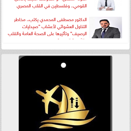
القومي.. وفلسطين في القلب المصري
الدكتور مصطفى المحمدي يكتب.. مخاطر
التناول العشوائي لأعشاب ”صيدليات
الرصيف” وتأثيرها على الصحة العامة والقلب
والأوعية الدموية