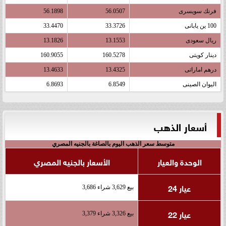
فرنك سويسرى
56.0507
56.1898
100 ين يابانى
33.3726
33.4470
ريال سعودى
13.1553
13.1826
دينار كويتى
160.5278
160.9055
درهم اماراتى
13.4325
13.4633
اليوان الصينى
6.8549
6.8693
أسعار الذهب
متوسط سعر الذهب اليوم بالصاغة بالجنيه المصري
الوحدة والعيار
الأسعار بالجنيه المصري
عيار 24
بيع 3,629 شراء 3,686
عيار 22
بيع 3,326 شراء 3,379