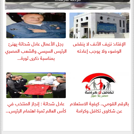
الإفتاء: نزيف الأنف لا ينقض
رجل الأعمال عادل شحاتة يهنئ
الوضوء ولا يوجب إعادته
الرئيس السيسي والشعب المصري
بمناسبة ذكرى ثورة...
بالرقم القومي.. كيفية الاستعلام
عادل شحاتة : إنجاز المنتخب في
عن شكاوى تكافل وكرامة
كأس العالم ثمرة اهتمام الرئيس...