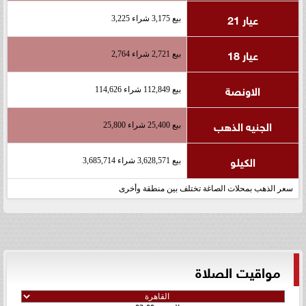
عيار 21
بيع 3,175 شراء 3,225
عيار 18
بيع 2,721 شراء 2,764
الاونصة
بيع 112,849 شراء 114,626
الجنيه الذهب
بيع 25,400 شراء 25,800
الكيلو
بيع 3,628,571 شراء 3,685,714
سعر الذهب بمحلات الصاغة تختلف بين منطقة وأخرى
مواقيت الصلاة