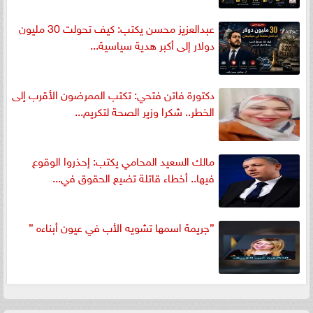
عبدالعزيز محسن يكتب: كيف تحولت 30 مليون
دولار إلى أكبر هدية سياسية...
دكتورة فاتن فتحي: تكتب الممرضون الأقرب إلى
الخطر.. شكرا وزير الصحة لتكريم...
مالك السعيد المحامي يكتب: إحذروا الوقوع
فيها.. أخطاء قاتلة تضيع الحقوق في...
”جريمة اسمها تشويه الأب في عيون أبناءه ”