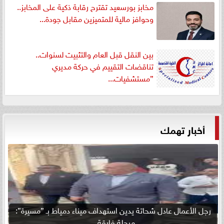
مخابز بورسعيد تقترح رقابة ذكية على المخابز..
وحوافز مالية للمتميزين مقابل جودة...
بين النقل قبل العام والتثبيت لسنوات..
تناقضات التقييم في حركة مديري
”مستشفيات...
أخبار تهمك
رجل الأعمال عادل شحاتة يدين استهداف ميناء دمياط بـ ”مسيرة”:
مرحلة فارقة...