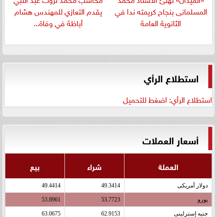
المسلمانى بنجاح كريمته ندا في
يقدم التعازي للمهندس هشام
الثانوية العامة
أباظة في وفاة...
استطلاع الرأي
استطلاع الرأي: اضغط للتحميل
أسعار العملات
العملة
شراء
بيع
دولار أمريكى
49.3414
49.4414
يورو
53.7723
53.8961
جنيه إسترلينى
62.9153
63.0675