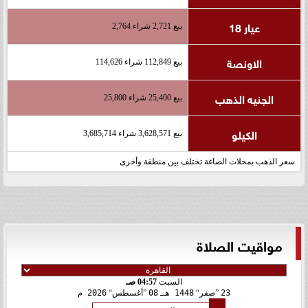
عيار 18
بيع 2,721 شراء 2,764
الاونصة
بيع 112,849 شراء 114,626
الجنيه الذهب
بيع 25,400 شراء 25,800
الكيلو
بيع 3,628,571 شراء 3,685,714
سعر الذهب بمحلات الصاغة تختلف بين منطقة وأخرى
مواقيت الصلاة
السبت
04:57 صـ
23
صفر
1448 هـ
08
أغسطس
2026 م