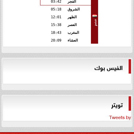
الفجر
03:42
الشروق
05:18
الظهر
12:01
مصر
العصر
15:38
المغرب
18:43
العشاء
20:09
الفيس بوك
تويتر
Tweets by