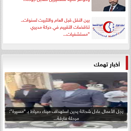
بين النقل قبل العام والتثبيت لسنوات..
تناقضات التقييم في حركة مديري
”مستشفيات...
أخبار تهمك
رجل الأعمال عادل شحاتة يدين استهداف ميناء دمياط بـ ”مسيرة”:
مرحلة فارقة...