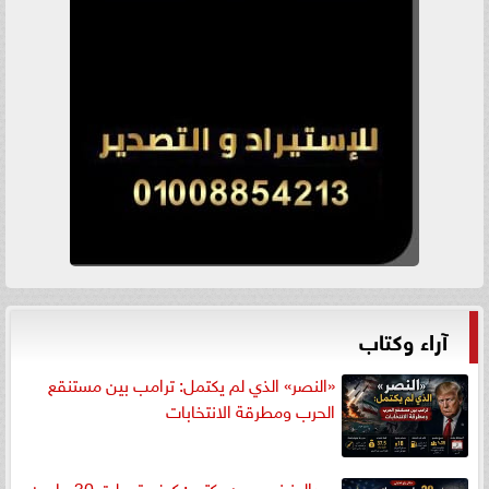
آراء وكتاب
«النصر» الذي لم يكتمل: ترامب بين مستنقع
الحرب ومطرقة الانتخابات
عبدالعزيز محسن يكتب: كيف تحولت 30 مليون