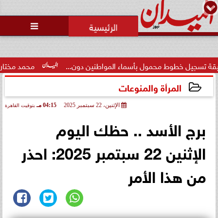
محمد يوسف
رئيس التحرير

حالة غليان في نادي الشيخ زايد:
اتهامات للجنة المؤقتة بـ ”التواطؤ”
وضيا...
بأسماء المواطنين دون...
محمد مختار جمعة: بدل البطالة يجب أ
المرأة والمنوعات
الإثنين، 22 سبتمبر 2025
04:15 مـ
بتوقيت القاهرة
2025-09-22 16:15:20
برج الأسد .. حظك اليوم
الإثنين 22 سبتمبر 2025: احذر
من هذا الأمر