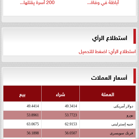
أباظة في وفاة...
200 أسرة يقتلها...
استطلاع الرأي
استطلاع الرأي: اضغط للتحميل
أسعار العملات
العملة
شراء
بيع
دولار أمريكى
49.3414
49.4414
يورو
53.7723
53.8961
جنيه إسترلينى
62.9153
63.0675
فرنك سويسرى
56.0507
56.1898