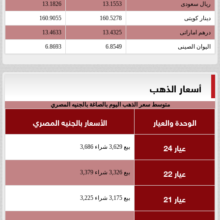
ريال سعودى
13.1553
13.1826
دينار كويتى
160.5278
160.9055
درهم اماراتى
13.4325
13.4633
اليوان الصينى
6.8549
6.8693
أسعار الذهب
متوسط سعر الذهب اليوم بالصاغة بالجنيه المصري
الوحدة والعيار
الأسعار بالجنيه المصري
عيار 24
بيع 3,629 شراء 3,686
عيار 22
بيع 3,326 شراء 3,379
عيار 21
بيع 3,175 شراء 3,225