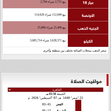
عيار 18
بيع 2,721 شراء 2,764
الاونصة
بيع 112,849 شراء 114,626
الجنيه الذهب
بيع 25,400 شراء 25,800
الكيلو
بيع 3,628,571 شراء 3,685,714
سعر الذهب بمحلات الصاغة تختلف بين منطقة وأخرى
مواقيت الصلاة
الجمعة
03:50 مـ
22
صفر
1448 هـ
07
أغسطس
2026 م
الفجر
03:41
الشروق
05:17