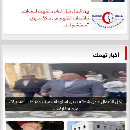
بين النقل قبل العام والتثبيت لسنوات..
تناقضات التقييم في حركة مديري
”مستشفيات...
أخبار تهمك
رجل الأعمال عادل شحاتة يدين استهداف ميناء دمياط بـ ”مسيرة”:
مرحلة فارقة...