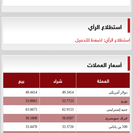
استطلاع الرأي
استطلاع الرأي: اضغط للتحميل
أسعار العملات
العملة
شراء
بيع
دولار أمريكى
49.3414
49.4414
يورو
53.7723
53.8961
جنيه إسترلينى
62.9153
63.0675
فرنك سويسرى
56.0507
56.1898
100 ين يابانى
33.3726
33.4470