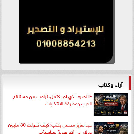
آراء وكتاب
«النصر» الذي لم يكتمل: ترامب بين مستنقع
الحرب ومطرقة الانتخابات
عبدالعزيز محسن يكتب: كيف تحولت 30 مليون
دولار إلى أكبر هدية سياسية...