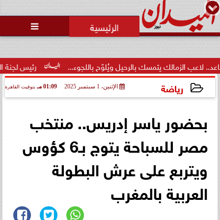
محمد يوسف
رئيس التحرير

زمالك يتمسك بالرحيل ويُلوّح باللجوء...
رئيس لجنة الحكام: الفراع
رياضة
الإثنين، 1 سبتمبر 2025
01:09 مـ
بتوقيت القاهرة
2025-09-01 13:09:57
بحضور ياسر إدريس.. منتخب
مصر للسباحة يتوج بـ6 كؤوس
ويتربع على عرش البطولة
العربية بالمغرب