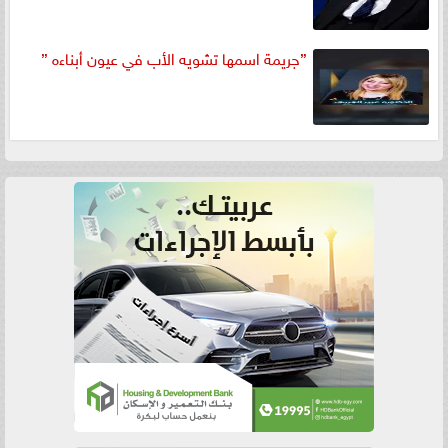
”جريمة اسمها تشويه الأب في عيون أبناءه ”