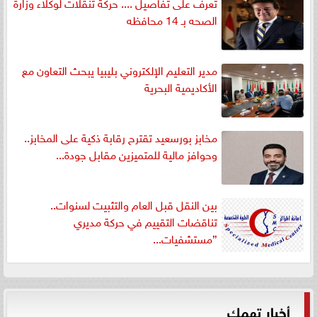
تعرف على تفاصيل .... حركة تنقلات لوكلاء وزارة
الصحه بـ 14 محافظه
مدير التعليم الإلكتروني بليبيا يبحث التعاون مع
الأكاديمية البحرية
مخابز بورسعيد تقترح رقابة ذكية على المخابز..
وحوافز مالية للمتميزين مقابل جودة...
بين النقل قبل العام والتثبيت لسنوات..
تناقضات التقييم في حركة مديري
”مستشفيات...
أخبار تهمك