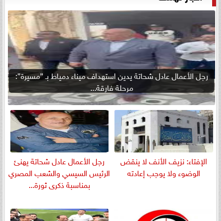
رجل الأعمال عادل شحاتة يدين استهداف ميناء دمياط بـ ”مسيرة”:
مرحلة فارقة...
الإفتاء: نزيف الأنف لا ينقض
رجل الأعمال عادل شحاتة يهنئ
الوضوء ولا يوجب إعادته
الرئيس السيسي والشعب المصري
بمناسبة ذكرى ثورة...