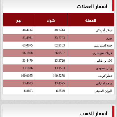
أسعار العملات
العملة
شراء
بيع
دولار أمريكى
49.3414
49.4414
يورو
53.7723
53.8961
جنيه إسترلينى
62.9153
63.0675
فرنك سويسرى
56.0507
56.1898
100 ين يابانى
33.3726
33.4470
ريال سعودى
13.1553
13.1826
دينار كويتى
160.5278
160.9055
درهم اماراتى
13.4325
13.4633
اليوان الصينى
6.8549
6.8693
أسعار الذهب