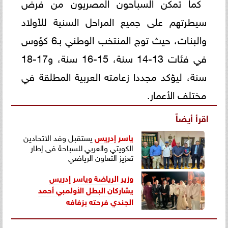
كما تمكن السباحون المصريون من فرض
سيطرتهم على جميع المراحل السنية للأولاد
والبنات، حيث توج المنتخب الوطني بـ6 كؤوس
في فئات 13-14 سنة، 15-16 سنة، و17-18
سنة، ليؤكد مجددا زعامته العربية المطلقة في
مختلف الأعمار.
اقرأ أيضاً
ياسر إدريس
يستقبل وفد الاتحادين
الكويتي والعربي للسباحة فى إطار
تعزيز التعاون الرياضي
وزير الرياضة وياسر إدريس
يشاركان البطل الأولمبي أحمد
الجندي فرحته بزفافه