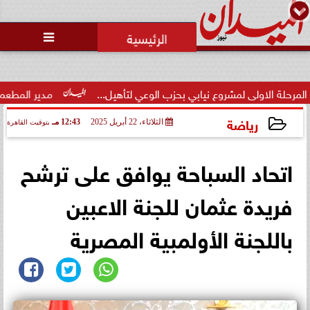
محمد يوسف
رئيس التحرير

وزارة الداخلية تفتح باب التقديم
لحج القرعة 2027.. اعرف الشروط
والمواعي...
ابي بحزب الوعي لتأهيل...
مدير المطعم عن واقعة منع سيدة من الص
رياضة
الثلاثاء، 22 أبريل 2025
12:43 مـ
بتوقيت القاهرة
2025-04-22 12:43:43
اتحاد السباحة يوافق على ترشح
فريدة عثمان للجنة الاعبين
باللجنة الأولمبية المصرية