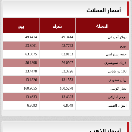
أسعار العملات
العملة
شراء
بيع
دولار أمريكى
49.3414
49.4414
يورو
53.7723
53.8961
جنيه إسترلينى
62.9153
63.0675
فرنك سويسرى
56.0507
56.1898
100 ين يابانى
33.3726
33.4470
ريال سعودى
13.1553
13.1826
دينار كويتى
160.5278
160.9055
درهم اماراتى
13.4325
13.4633
اليوان الصينى
6.8549
6.8693
أسعار الذهب