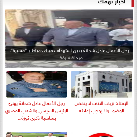
أخبار تهمك
رجل الأعمال عادل شحاتة يدين استهداف ميناء دمياط بـ ”مسيرة”:
مرحلة فارقة...
الإفتاء: نزيف الأنف لا ينقض
رجل الأعمال عادل شحاتة يهنئ
الوضوء ولا يوجب إعادته
الرئيس السيسي والشعب المصري
بمناسبة ذكرى ثورة...