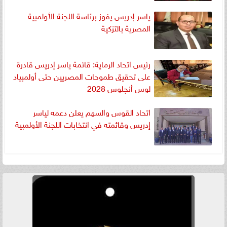
ياسر إدريس يفوز برئاسة اللجنة الأولمبية
المصرية بالتزكية
رئيس اتحاد الرماية: قائمة ياسر إدريس قادرة
على تحقيق طموحات المصريين حتى أولمبياد
لوس أنجلوس 2028
اتحاد القوس والسهم يعلن دعمه لياسر
إدريس وقائمته في انتخابات اللجنة الأولمبية