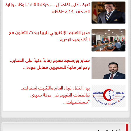
تعرف على تفاصيل .... حركة تنقلات لوكلاء وزارة
الصحه بـ 14 محافظه
مدير التعليم الإلكتروني بليبيا يبحث التعاون مع
الأكاديمية البحرية
مخابز بورسعيد تقترح رقابة ذكية على المخابز..
وحوافز مالية للمتميزين مقابل جودة...
بين النقل قبل العام والتثبيت لسنوات..
تناقضات التقييم في حركة مديري
”مستشفيات...