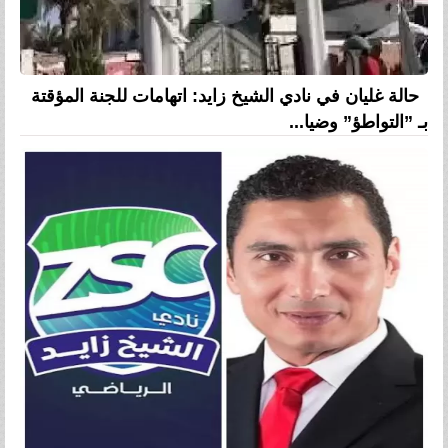
حالة غليان في نادي الشيخ زايد: اتهامات للجنة المؤقتة
بـ ”التواطؤ” وضيا...