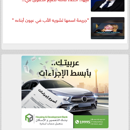
”جريمة اسمها تشويه الأب في عيون أبناءه ”