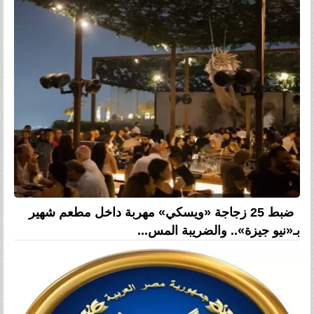
ضبط 25 زجاجة «ويسكي» مهربة داخل مطعم شهير
بـ«نيو جيزة».. والضريبة المس...