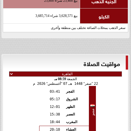
الجنيه الذهب
بيع 25,400 شراء 25,800
الكيلو
بيع 3,628,571 شراء 3,685,714
سعر الذهب بمحلات الصاغة تختلف بين منطقة وأخرى
مواقيت الصلاة
الجمعة
08:59 مـ
22
صفر
1448 هـ
07
أغسطس
2026 م
الفجر
03:41
الشروق
05:17
الظهر
12:01
مصر
العصر
15:38
المغرب
18:44
العشاء
20:10