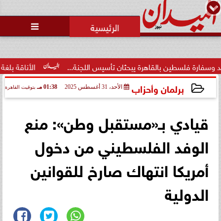
محمد يوسف
رئيس التحرير

سطين بالقاهرة يبحثان تأسيس اللجنة...
الأناقة بلغة عصرية.. ف
برلمان وأحزاب
الأحد، 31 أغسطس 2025
01:38 مـ
بتوقيت القاهرة
2025-08-31 13:38:54
قيادي بـ«مستقبل وطن»: منع
الوفد الفلسطيني من دخول
أمريكا انتهاك صارخ للقوانين
الدولية