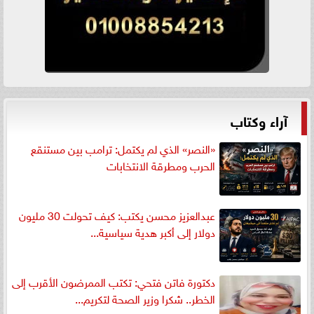
آراء وكتاب
«النصر» الذي لم يكتمل: ترامب بين مستنقع
الحرب ومطرقة الانتخابات
عبدالعزيز محسن يكتب: كيف تحولت 30 مليون
دولار إلى أكبر هدية سياسية...
دكتورة فاتن فتحي: تكتب الممرضون الأقرب إلى
الخطر.. شكرا وزير الصحة لتكريم...