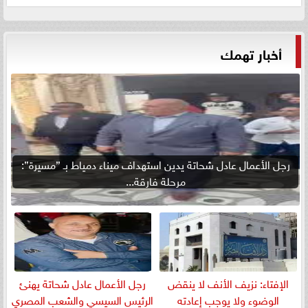
أخبار تهمك
رجل الأعمال عادل شحاتة يدين استهداف ميناء دمياط بـ ”مسيرة”:
مرحلة فارقة...
الإفتاء: نزيف الأنف لا ينقض
رجل الأعمال عادل شحاتة يهنئ
الوضوء ولا يوجب إعادته
الرئيس السيسي والشعب المصري