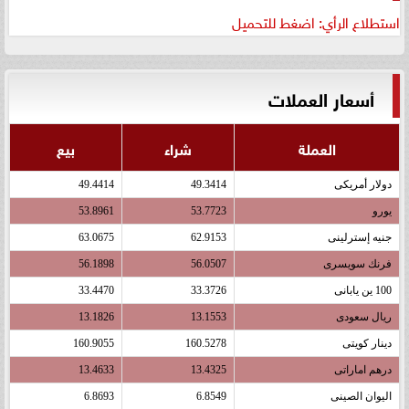
استطلاع الرأي: اضغط للتحميل
أسعار العملات
العملة
شراء
بيع
دولار أمريكى
49.3414
49.4414
يورو
53.7723
53.8961
جنيه إسترلينى
62.9153
63.0675
فرنك سويسرى
56.0507
56.1898
100 ين يابانى
33.3726
33.4470
ريال سعودى
13.1553
13.1826
دينار كويتى
160.5278
160.9055
درهم اماراتى
13.4325
13.4633
اليوان الصينى
6.8549
6.8693