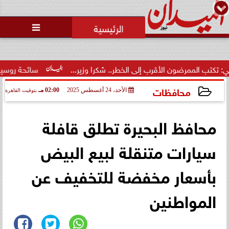
محمد يوسف
رئيس التحرير

ضون الأقرب إلى الخطر.. شكرا وزير...
سائحة روسية لـ”مراسي”: ال
محافظات
الأحد، 24 أغسطس 2025
02:00 مـ
بتوقيت القاهرة
2025-08-24 14:00:19
محافظ البحيرة تطلق قافلة
سيارات متنقلة لبيع البيض
بأسعار مخفضة للتخفيف عن
المواطنين