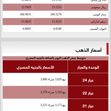
100 ين يابانى
33.3726
33.4470
ريال سعودى
13.1553
13.1826
دينار كويتى
160.5278
160.9055
درهم اماراتى
13.4325
13.4633
اليوان الصينى
6.8549
6.8693
أسعار الذهب
متوسط سعر الذهب اليوم بالصاغة بالجنيه المصري
الوحدة والعيار
الأسعار بالجنيه المصري
عيار 24
بيع 3,629 شراء 3,686
عيار 22
بيع 3,326 شراء 3,379
عيار 21
بيع 3,175 شراء 3,225