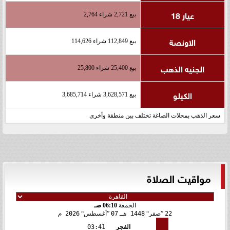
عيار 18
بيع 2,721 شراء 2,764
الاونصة
بيع 112,849 شراء 114,626
الجنيه الذهب
بيع 25,400 شراء 25,800
الكيلو
بيع 3,628,571 شراء 3,685,714
سعر الذهب بمحلات الصاغة تختلف بين منطقة وأخرى
مواقيت الصلاة
الجمعة
06:10 صـ
22
صفر
1448 هـ
07
أغسطس
2026 م
الفجر
03:41