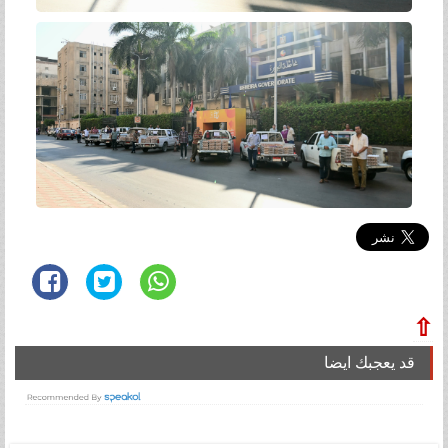
⇧
قد يعجبك ايضا