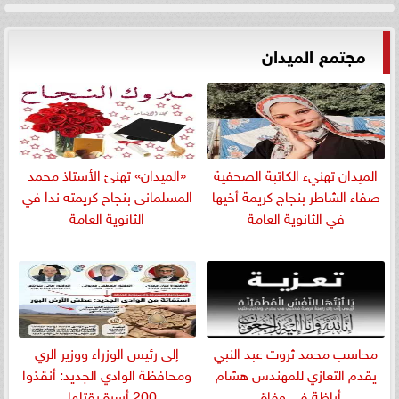
مجتمع الميدان
الميدان تهنيء الكاتبة الصحفية
«الميدان» تهنئ الأستاذ محمد
صفاء الشاطر بنجاج كريمة أخيها
المسلمانى بنجاح كريمته ندا في
في الثانوية العامة
الثانوية العامة
​محاسب محمد ثروت عبد النبي
إلى رئيس الوزراء ووزير الري
يقدم التعازي للمهندس هشام
ومحافظة الوادي الجديد: أنقذوا
أباظة في وفاة...
200 أسرة يقتلها...