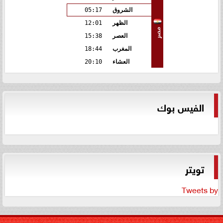
الشروق
05:17
الظهر
12:01
مصر
العصر
15:38
المغرب
18:44
العشاء
20:10
الفيس بوك
تويتر
Tweets by