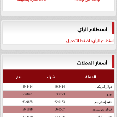
استطلاع الرأي
استطلاع الرأي: اضغط للتحميل
أسعار العملات
العملة
شراء
بيع
دولار أمريكى
49.3414
49.4414
يورو
53.7723
53.8961
جنيه إسترلينى
62.9153
63.0675
فرنك سويسرى
56.0507
56.1898