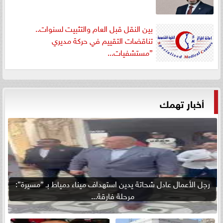
بين النقل قبل العام والتثبيت لسنوات..
تناقضات التقييم في حركة مديري
”مستشفيات...
أخبار تهمك
رجل الأعمال عادل شحاتة يدين استهداف ميناء دمياط بـ ”مسيرة”:
مرحلة فارقة...