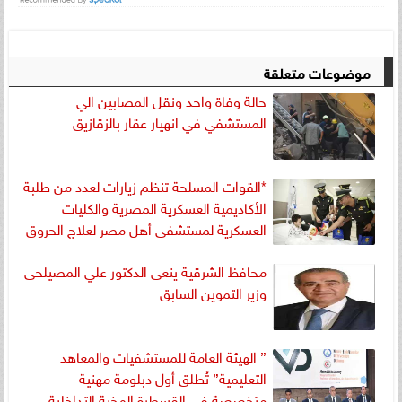
موضوعات متعلقة
حالة وفاة واحد ونقل المصابين الي
المستشفي في انهيار عقار بالزقازيق
*القوات المسلحة تنظم زيارات لعدد من طلبة
الأكاديمية العسكرية المصرية والكليات
العسكرية لمستشفى أهل مصر لعلاج الحروق
محافظ الشرقية ينعى الدكتور علي المصيلحى
وزير التموين السابق
” الهيئة العامة للمستشفيات والمعاهد
التعليمية” تُطلق أول دبلومة مهنية
متخصصة في القسطرة المخية التداخلية