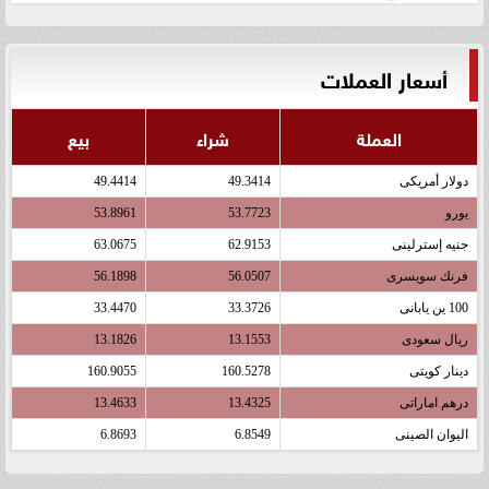
أسعار العملات
العملة
شراء
بيع
دولار أمريكى
49.3414
49.4414
يورو
53.7723
53.8961
جنيه إسترلينى
62.9153
63.0675
فرنك سويسرى
56.0507
56.1898
100 ين يابانى
33.3726
33.4470
ريال سعودى
13.1553
13.1826
دينار كويتى
160.5278
160.9055
درهم اماراتى
13.4325
13.4633
اليوان الصينى
6.8549
6.8693