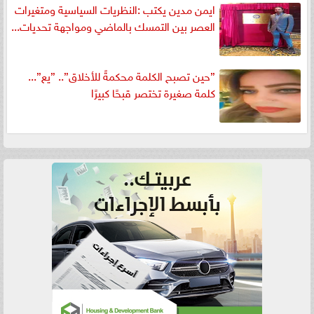
ايمن مدين يكتب :النظريات السياسية ومتغيرات
العصر بين التمسك بالماضي ومواجهة تحديات...
”حين تصبح الكلمة محكمةً للأخلاق”.. ”يع”...
كلمة صغيرة تختصر قبحًا كبيرًا