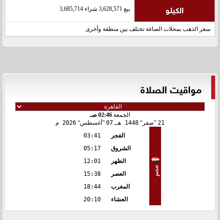
الكيلو
بيع 3,628,571 شراء 3,685,714
سعر الذهب بمحلات الصاغة تختلف بين منطقة وأخرى
مواقيت الصلاة
الجمعة
02:46 صـ
21
صفر
1448 هـ
07
أغسطس
2026 م
الفجر
03:41
الشروق
05:17
الظهر
12:01
مصر
العصر
15:38
المغرب
18:44
العشاء
20:10