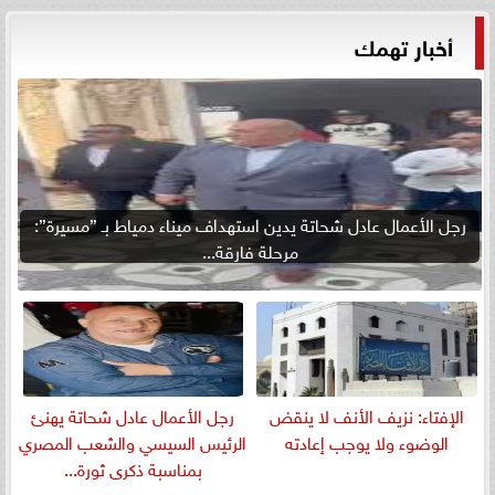
أخبار تهمك
رجل الأعمال عادل شحاتة يدين استهداف ميناء دمياط بـ ”مسيرة”:
مرحلة فارقة...
الإفتاء: نزيف الأنف لا ينقض
رجل الأعمال عادل شحاتة يهنئ
الوضوء ولا يوجب إعادته
الرئيس السيسي والشعب المصري
بمناسبة ذكرى ثورة...