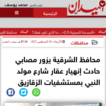
محمد يوسف
رئيس التحرير

ينية 2.0»... ما الذي تغير فعلا؟
محافظ الغربية يكرم 100 من أوائل الجمهورية والمحافظة ويؤكد: الاستثمار...
محافظات
الأربعاء، 20 أغسطس 2025
07:34 مـ
بتوقيت القاهرة
2025-08-20 19:34:45
محافظ الشرقية يزور مصابي
حادث إنهيار عقار شارع مولد
النبي بمستشفيات الزقازيق