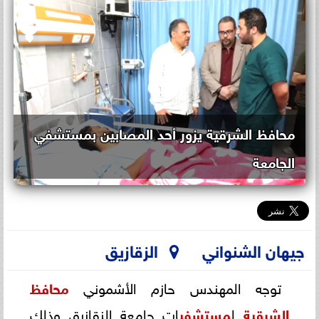
محافظ الشرقية يزور أحد المصابين بمستشفي
الجامعة
جيهان الشنواني
الزقازيق
توجه المهندس حازم الأشموني
محافظ
الشرقية
ل
مستشفي
ات جامعة الزقازيق وذلك