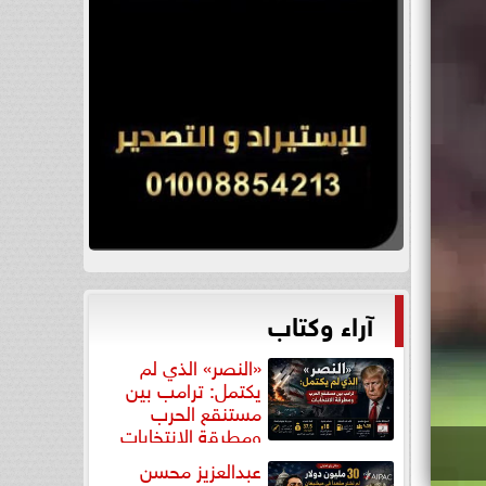
آراء وكتاب
«النصر» الذي لم
يكتمل: ترامب بين
مستنقع الحرب
ومطرقة الانتخابات
عبدالعزيز محسن