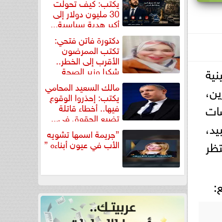
يكتب: كيف تحولت
30 مليون دولار إلى
أكبر هدية سياسية...
دكتورة فاتن فتحي:
تكتب الممرضون
الأقرب إلى الخطر..
نية
شكرا وزير الصحة
لتكريم...
مالك السعيد المحامي
ين،
يكتب: إحذروا الوقوع
ات
فيها.. أخطاء قاتلة
تضيع الحقوق في...
يد،
”جريمة اسمها تشويه
ا كان ينتظر
الأب في عيون أبناءه ”
: