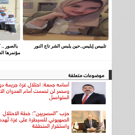
تلبيس إبليس..حين يلبس الشر تاج النور
بالصور .. 
مؤتمرها الط
موضوعات متعلقة
أسامه جمعة: احتلال غزة جريمة دو
ومصر لن تصمت أمام العدوان الا
المتواصل
حزب ”المصريين”: خطة الاحتلال
الصهيوني للسيطرة على غزة تُهدد
واستقرار المنطقة