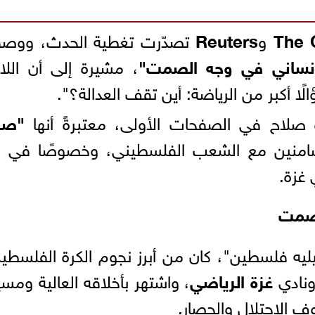
The 
و
Reuters
تصدّرت تغطية الحدث، ووص
لإنساني في وجه الصمت"
، مشيرة إلى أن الل
ا أكبر من الرياضة: أين تقف العدالة؟".
لاح في الصفحات الأولى، معتبرةً أنها
"صر
تضامنين مع الشعب الفلسطيني، وخصوصًا في 
 غزة.
بصمت
يليه فلسطين"، كان من أبرز نجوم الكرة الفلسطين
ونادي
غزة الرياضي
، واشتهر بأخلاقه العالية ومسي
ف الاحتلال والحصار.