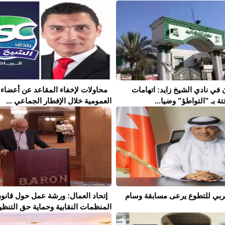
 في نادي الشيخ زايد: اتهامات
محاولات لإخفاء المقاعد عن أعضاء 
تة بـ ”التواطؤ” وضيا...
العمومية خلال الإفطار الجماعي ...
لعربي للتطوع يرعى مسابقة وسام
إتحاد العمال: ورشة عمل حول قانو
المنظمات النقابية وحماية حق التنظيم 