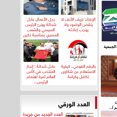
الإفتاء: نزيف الأنف لا
رجل الأعمال عادل
ينقض الوضوء ولا
شحاتة يهنئ الرئيس
يوجب إعادته
السيسي والشعب
المصري بمناسبة ذكرى
ثورة...
الجمعية
بالرقم القومي.. كيفية
عادل شحاتة : إنجاز
الاستعلام عن شكاوى
المنتخب في كأس
تكافل وكرامة
العالم ثمرة اهتمام
الرئيس...
العدد الورقي
ن
ا...
العدد الجديد من جريدة