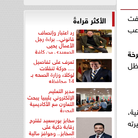
فت
الأكثر قراءةً
اعب
رد اعتبار وإنصاف
قانوني.. براءة رجل
الأعمال يحيى
الصعيدي من كافة
خة
التهم...
تعرف على تفاصيل
ظل
.... حركة تنقلات
لوكلاء وزارة الصحه بـ
14 محافظه
مدير التعليم
الإلكتروني بليبيا يبحث
التعاون مع الأكاديمية
ية،
البحرية
مخابز بورسعيد تقترح
رته
رقابة ذكية على
المخابز.. وحوافز مالية