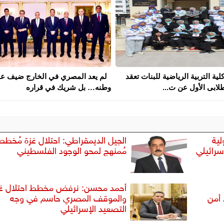
كلية التربية الرياضية للبنات تعقد
لم يعد المصري في الخارج ضيف ع
لابى الأول عن ت...
وطنه… بل شريك في قراره
لية
الجيل الديمقراطي: احتلال غزة مُخطط
سرائيلي
مُمنهج لمحو الوجود الفلسطيني
أحمد محسن: نرفض مخطط احتلال غز
 أمن
والموقف المصري حاسم في وجه
التصعيد الإسرائيلي