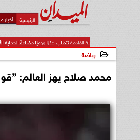
أخبار م
د: المرحلة القادمة تتطلب حذرًا ووعيًا مضاعفًا لحماية الأمن...
رياضة
2025-08-10 13:22:42
محمد صلاح يهز العالم: ”قو