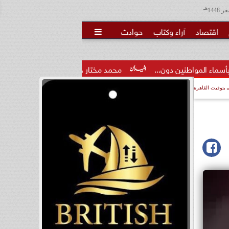
هـ
اقتصاد
آراء وكتاب
حوادث

 دون...
محمد مختار جمعة: بدل البطالة يجب ألا يتحول لمنحة مد
بتوقيت القاهرة