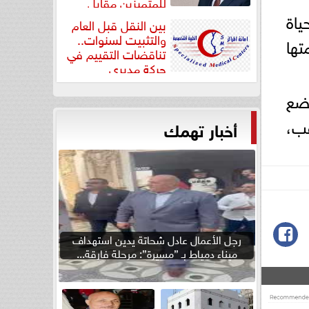
للمتميزين مقابل
ياة
جودة...
بين النقل قبل العام
والتثبيت لسنوات..
تها
تناقضات التقييم في
حركة مديري
”مستشفيات...
ضع
عب،
أخبار تهمك
رجل الأعمال عادل شحاتة يدين استهداف
ميناء دمياط بـ ”مسيرة”: مرحلة فارقة...