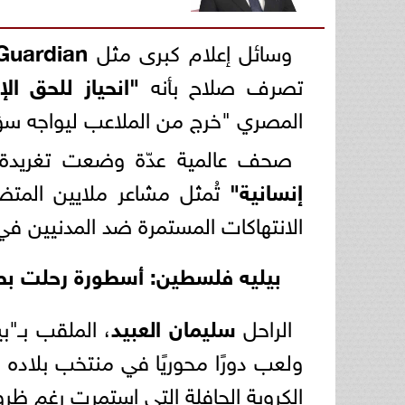
وسائل إعلام كبرى مثل
Guardian
تصرف صلاح بأنه
"انحياز للحق ا
المصري "خرج من الملاعب ليواجه سؤالً
صحف عالمية عدّة وضعت تغريدة ص
إنسانية"
تُمثل مشاعر ملايين الم
الانتهاكات المستمرة ضد المدنيين في
بيليه فلسطين: أسطورة رحلت 
الراحل
سليمان العبيد
، الملقب بـ"ب
ولعب دورًا محوريًا في منتخب بلاده 
الكروية الحافلة التي استمرت رغم ظرو