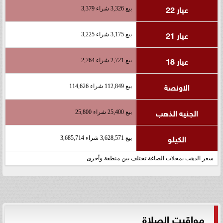
عيار 22
بيع 3,326 شراء 3,379
عيار 21
بيع 3,175 شراء 3,225
عيار 18
بيع 2,721 شراء 2,764
الاونصة
بيع 112,849 شراء 114,626
الجنيه الذهب
بيع 25,400 شراء 25,800
الكيلو
بيع 3,628,571 شراء 3,685,714
سعر الذهب بمحلات الصاغة تختلف بين منطقة وأخرى
مواقيت الصلاة