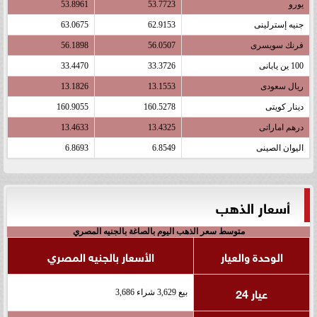
يورو
53.7723
53.8961
جنيه إسترلينى
62.9153
63.0675
فرنك سويسرى
56.0507
56.1898
100 ين يابانى
33.3726
33.4470
ريال سعودى
13.1553
13.1826
دينار كويتى
160.5278
160.9055
درهم اماراتى
13.4325
13.4633
اليوان الصينى
6.8549
6.8693
أسعار الذهب
متوسط سعر الذهب اليوم بالصاغة بالجنيه المصري
الوحدة والعيار
الأسعار بالجنيه المصري
عيار 24
بيع 3,629 شراء 3,686