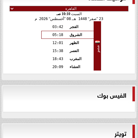
السبت
10:10 صـ
23
صفر
1448 هـ
08
أغسطس
2026 م
الفجر
03:42
الشروق
05:18
الظهر
12:01
مصر
العصر
15:38
المغرب
18:43
العشاء
20:09
الفيس بوك
تويتر