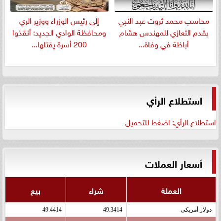
​محاسب محمد ثروت عبد النبي
إلى رئيس الوزراء ووزير الري
يقدم التعازي للمهندس هشام
ومحافظة الوادي الجديد: أنقذوا
أباظة في وفاة...
200 أسرة يقتلها...
استطلاع الرأي
استطلاع الرأي: اضغط للتحميل
أسعار العملات
العملة
شراء
بيع
دولار أمريكى
49.3414
49.4414