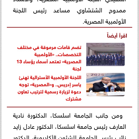
ممدوح الشتشاوي مساعد رئيس اللجنة
الأولمبية المصرية.
اقرأ أيضاً
تضم قامات مرموقة في مختلف
التخصصات.. «الأولمبية
المصرية» تعتمد أسماء رؤساء 13
لجنة
اللجنة الأولمبية الأسترالية تهنئ
ياسر إدريس.. و«المصرية» توجه
دعوة لزيارة رسمية لترتيب تعاون
مشترك
ومن جانب الجامعة اسلسكا، الدكتورة نادية
العارف رئيس جامعة اسلسكا، الدكتور عادل زايد
نائب رئيس الجامعة للشئون الأكاديمية، الدكتور