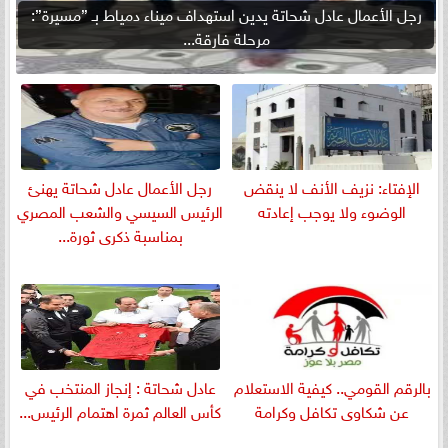
رجل الأعمال عادل شحاتة يدين استهداف ميناء دمياط بـ ”مسيرة”:
مرحلة فارقة...
الإفتاء: نزيف الأنف لا ينقض
رجل الأعمال عادل شحاتة يهنئ
الوضوء ولا يوجب إعادته
الرئيس السيسي والشعب المصري
بمناسبة ذكرى ثورة...
بالرقم القومي.. كيفية الاستعلام
عادل شحاتة : إنجاز المنتخب في
عن شكاوى تكافل وكرامة
كأس العالم ثمرة اهتمام الرئيس...