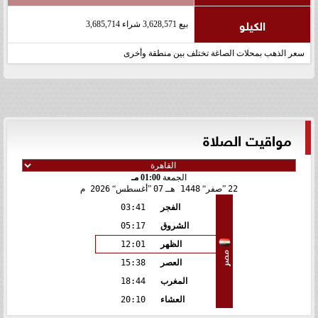
الكيلو
بيع 3,628,571 شراء 3,685,714
سعر الذهب بمحلات الصاغة تختلف بين منطقة وأخرى
مواقيت الصلاة
الجمعة
01:00 مـ
22
صفر
1448 هـ
07
أغسطس
2026 م
الفجر
03:41
الشروق
05:17
الظهر
12:01
مصر
العصر
15:38
المغرب
18:44
العشاء
20:10