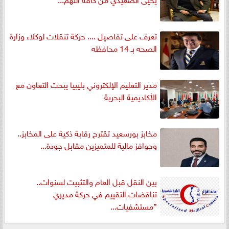
تعرف على تفاصيل .... حركة تنقلات لوكلاء وزارة
الصحه بـ 14 محافظه
مدير التعليم الإلكتروني بليبيا يبحث التعاون مع
الأكاديمية البحرية
مخابز بورسعيد تقترح رقابة ذكية على المخابز..
وحوافز مالية للمتميزين مقابل جودة...
بين النقل قبل العام والتثبيت لسنوات..
تناقضات التقييم في حركة مديري
”مستشفيات...