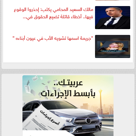
مالك السعيد المحامي يكتب: إحذروا الوقوع
فيها.. أخطاء قاتلة تضيع الحقوق في...
”جريمة اسمها تشويه الأب في عيون أبناءه ”