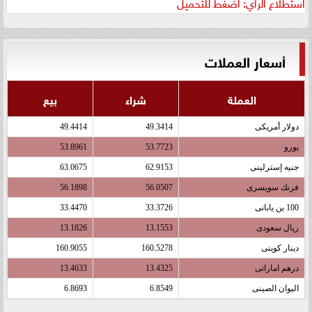
استطلاع الرأي: اضغط للتحميل
أسعار العملات
العملة
شراء
بيع
دولار أمريكى
49.3414
49.4414
يورو
53.7723
53.8961
جنيه إسترلينى
62.9153
63.0675
فرنك سويسرى
56.0507
56.1898
100 ين يابانى
33.3726
33.4470
ريال سعودى
13.1553
13.1826
دينار كويتى
160.5278
160.9055
درهم اماراتى
13.4325
13.4633
اليوان الصينى
6.8549
6.8693