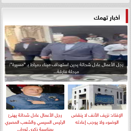
أخبار تهمك
رجل الأعمال عادل شحاتة يدين استهداف ميناء دمياط بـ ”مسيرة”:
مرحلة فارقة...
الإفتاء: نزيف الأنف لا ينقض
رجل الأعمال عادل شحاتة يهنئ
الوضوء ولا يوجب إعادته
الرئيس السيسي والشعب المصري
بمناسبة ذكرى ثورة...