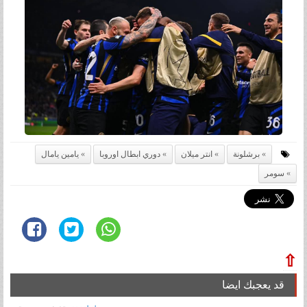
برشلونة
انتر ميلان
دوري ابطال اوروبا
يامين يامال
سومر
⇧
قد يعجبك ايضا