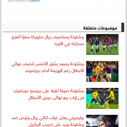
موضوعات متعلقة
برشلونة يستضيف ريال مايوركا سعيًا لتعزيز
صدارته في الليجا
برشلونة يصعد بشق الأنفس لنصف نهائي
الأبطال رغم الهزيمة أمام دورتموند
برشلونة ضيفا ثقيلا على بروسيا دورتموند
فى إياب ربع نهائى دورى الأبطال
بيليجريني يعلن غياب ثنائي ريال بيتيس ضد
برشلونة ويرد على تدريب البرازيل