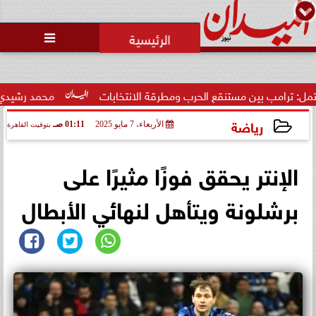
محمد يوسف
رئيس التحرير

 مستنقع الحرب ومطرقة الانتخابات
محمد رشيدي: لقاء الرئيس ال
رياضة
الأربعاء، 7 مايو 2025
01:11 صـ
بتوقيت القاهرة
2025-05-07 01:11:46
الإنتر يحقق فوزًا مثيرًا على
برشلونة ويتأهل لنهائي الأبطال