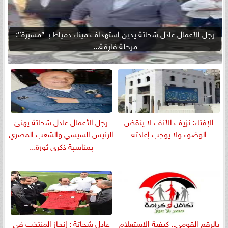
رجل الأعمال عادل شحاتة يدين استهداف ميناء دمياط بـ ”مسيرة”:
مرحلة فارقة...
الإفتاء: نزيف الأنف لا ينقض
رجل الأعمال عادل شحاتة يهنئ
الوضوء ولا يوجب إعادته
الرئيس السيسي والشعب المصري
بمناسبة ذكرى ثورة...
بالرقم القومي.. كيفية الاستعلام
عادل شحاتة : إنجاز المنتخب في