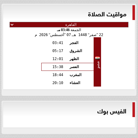
مواقيت الصلاة
الجمعة
03:46 مـ
22
صفر
1448 هـ
07
أغسطس
2026 م
الفجر
03:41
الشروق
05:17
الظهر
12:01
مصر
العصر
15:38
المغرب
18:44
العشاء
20:10
الفيس بوك