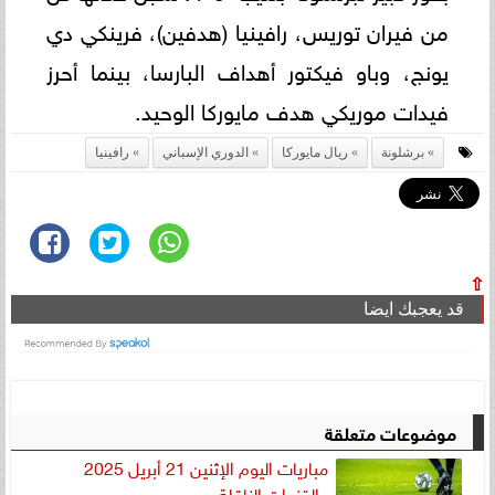
من فيران توريس، رافينيا (هدفين)، فرينكي دي
يونج، وباو فيكتور أهداف البارسا، بينما أحرز
فيدات موريكي هدف مايوركا الوحيد.
برشلونة
ريال مايوركا
الدوري الإسباني
رافينيا
⇧
قد يعجبك ايضا
موضوعات متعلقة
مباريات اليوم الإثنين 21 أبريل 2025
والقنوات الناقلة