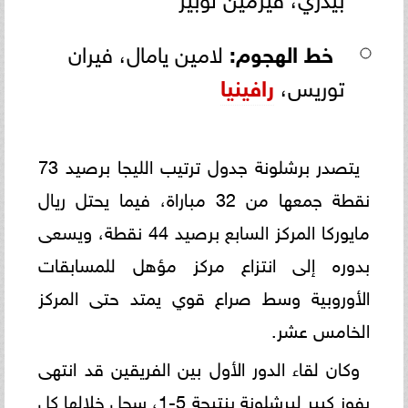
خط الهجوم:
لامين يامال، فيران
توريس،
رافينيا
يتصدر برشلونة جدول ترتيب الليجا برصيد 73
نقطة جمعها من 32 مباراة، فيما يحتل ريال
مايوركا المركز السابع برصيد 44 نقطة، ويسعى
بدوره إلى انتزاع مركز مؤهل للمسابقات
الأوروبية وسط صراع قوي يمتد حتى المركز
الخامس عشر.
وكان لقاء الدور الأول بين الفريقين قد انتهى
بفوز كبير لبرشلونة بنتيجة 5-1، سجل خلالها كل