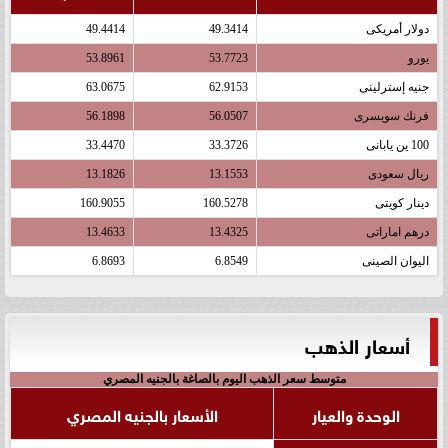
دولار أمريكى
49.3414
49.4414
يورو
53.7723
53.8961
جنيه إسترلينى
62.9153
63.0675
فرنك سويسرى
56.0507
56.1898
100 ين يابانى
33.3726
33.4470
ريال سعودى
13.1553
13.1826
دينار كويتى
160.5278
160.9055
درهم اماراتى
13.4325
13.4633
اليوان الصينى
6.8549
6.8693
أسعار الذهب
متوسط سعر الذهب اليوم بالصاغة بالجنيه المصري
الوحدة والعيار
الأسعار بالجنيه المصري