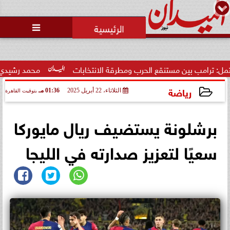
محمد يوسف
رئيس التحرير

بين مستنقع الحرب ومطرقة الانتخابات
محمد رشيدي: لقاء الرئيس
رياضة
الثلاثاء، 22 أبريل 2025
01:36 مـ
بتوقيت القاهرة
2025-04-22 13:36:43
برشلونة يستضيف ريال مايوركا
سعيًا لتعزيز صدارته في الليجا