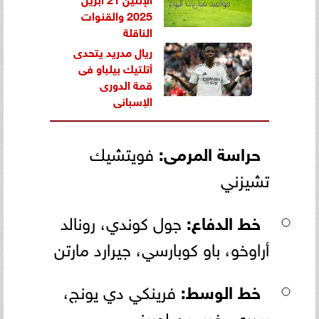
2025 والقنوات
الناقلة
ريال مدريد يتحدى
أتلتيك بيلباو فى
قمة الدورى
الإسبانى
حراسة المرمى:
فويتشيك
تشيزني
خط الدفاع:
جول كوندي، رونالد
أراوخو، باو كوبارسي، جيرارد مارتن
خط الوسط:
فرينكي دي يونج،
بيدري، فيرمين لوبيز