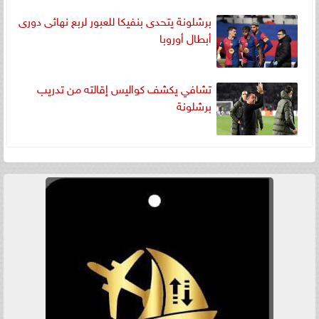
برشلونة يتحدى بنفيكا للعبور لربع نهائى دورى
أبطال أوروبا
تشافي يكشف كواليس إقالته من تدريب
برشلونة