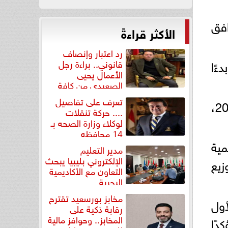
افق
الأكثر قراءةً
رد اعتبار وإنصاف
ءًا
قانوني.. براءة رجل
الأعمال يحيى
الصعيدي من كافة
التهم...
تعرف على تفاصيل
أما بالنسبة لامتحانات الدبلومات الفنية فيبدأ التجهيز لها الأحد الموافق 31 مايو 2026،
.... حركة تنقلات
لوكلاء وزارة الصحه بـ
14 محافظه
مية
مدير التعليم
الإلكتروني بليبيا يبحث
يع
التعاون مع الأكاديمية
البحرية
مخابز بورسعيد تقترح
ومًا للفصل الأول
رقابة ذكية على
المخابز.. وحوافز مالية
دًا