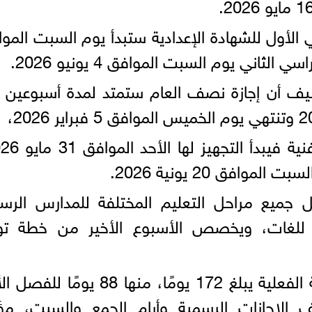
الأول للشهادة الإعدادية ستبدأ يوم السبت المو
يف أن إجازة نصف العام ستمتد لمدة أسبوعين بد
موافق 20 يونية 2026.
مل جميع مراحل التعليم المختلفة للمدارس الرس
 للغات، ويخصص الأسبوع الأخير من خطة توز
وأشار الوزير إلى أن عدد أيام الدراسة الفعلية يبلغ 172 يومًا، منها 88 ي
ف الإجازات الرسمية وأيام الجمع والسبت، مؤك