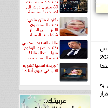
يكتب: كيف تحولت
30 مليون دولار إلى
أكبر هدية سياسية...
دكتورة فاتن فتحي:
تكتب الممرضون
الأقرب إلى الخطر..
شكرا وزير الصحة
لتكريم...
مالك السعيد المحامي
جلس
يكتب: إحذروا الوقوع
فيها.. أخطاء قاتلة
؛ لمناقشة خطة العام الدراسي الجديد 2025/ 2026
تضيع الحقوق في...
ذها
”جريمة اسمها تشويه
الأب في عيون أبناءه ”
 به
رار