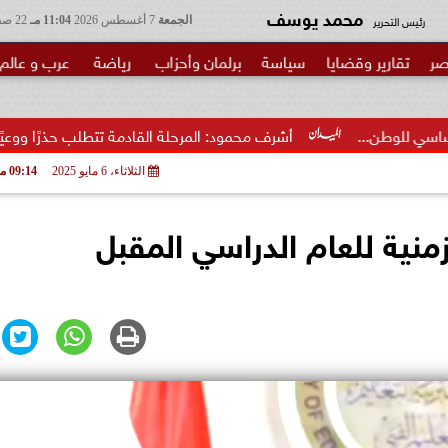
محمد يوسف
رئيس التحرير
الجمعة
7 أغسطس 2026
11:04 مـ
22 صفر 1448
صر
تقارير وقضايا
سياسة
برلمان وأحزاب
رياضة
عرب و عالم
أشرف محمود: المرحلة القادمة تتطلب حذرًا ووعيًا مضاعفًا لحماية ا
الثلاثاء، 6 مايو 2025
09:14 مـ
زمنية للعام الدراسي المقبل