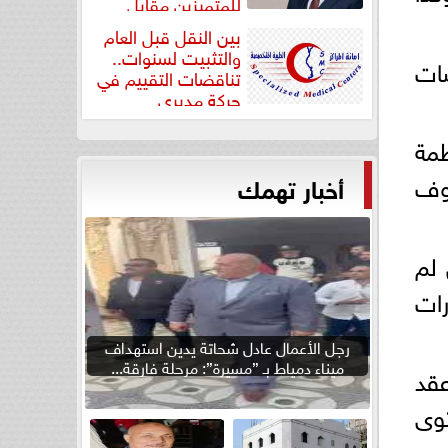
للمتميزين مقابل
جودة...
بين النقل قبل العام
والتثبيت لسنوات..
سات
تناقضات التقييم في
حركة مديري
”مستشفيات...
ظمة
فوف
أخبار تهمك
 لم
رات
رجل الأعمال عادل شحاتة يدين استهداف
ميناء دمياط بـ ”مسيرة”: مرحلة فارقة...
عقد
توى