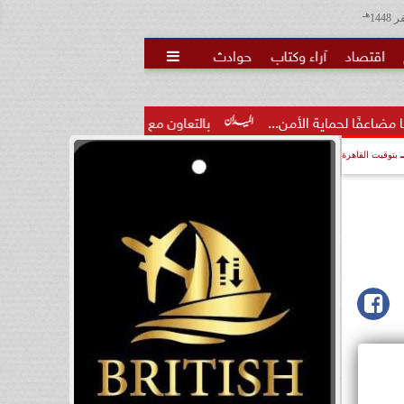
هـ
اقتصاد
آراء وكتاب
حوادث

لأمن...
بالتعاون مع البنك المركزي.. الأعلى للجامعات: برنامج مص
بتوقيت القاهرة