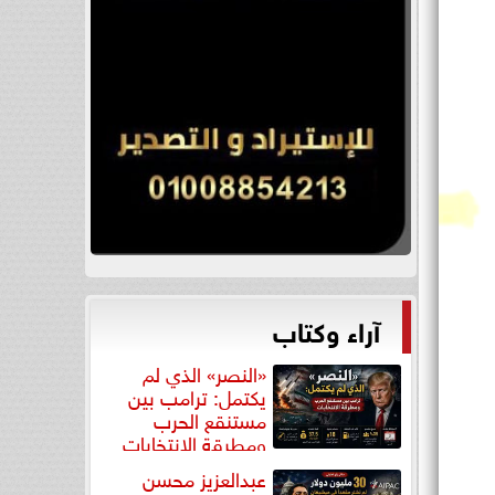
آراء وكتاب
«النصر» الذي لم
يكتمل: ترامب بين
مستنقع الحرب
ومطرقة الانتخابات
عبدالعزيز محسن