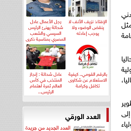
دني
الإفتاء: نزيف الأنف لا
رجل الأعمال عادل
ثل
ينقض الوضوء ولا
شحاتة يهنئ الرئيس
مة
يوجب إعادته
السيسي والشعب
المصري بمناسبة ذكرى
ثورة...
ليا
رس دولية
بالرقم القومي.. كيفية
عادل شحاتة : إنجاز
يا،
الاستعلام عن شكاوى
المنتخب في كأس
تكافل وكرامة
العالم ثمرة اهتمام
الرئيس...
وير
إلى
العدد الورقي
ياء
العدد الجديد من جريدة