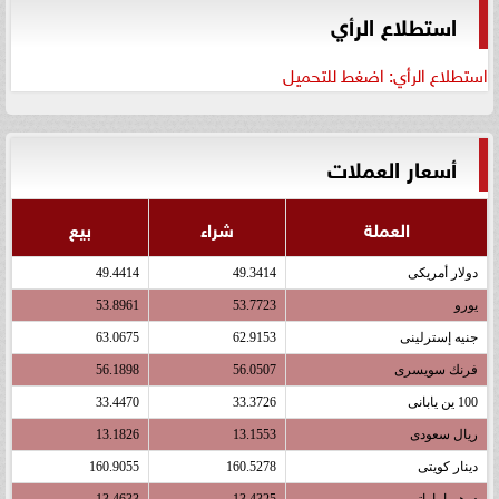
استطلاع الرأي
استطلاع الرأي: اضغط للتحميل
أسعار العملات
العملة
شراء
بيع
دولار أمريكى
49.3414
49.4414
يورو
53.7723
53.8961
جنيه إسترلينى
62.9153
63.0675
فرنك سويسرى
56.0507
56.1898
100 ين يابانى
33.3726
33.4470
ريال سعودى
13.1553
13.1826
دينار كويتى
160.5278
160.9055
درهم اماراتى
13.4325
13.4633