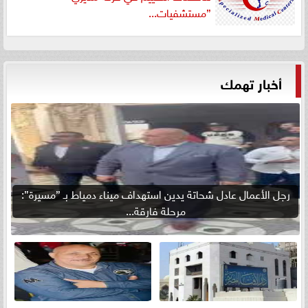
”مستشفيات...
أخبار تهمك
رجل الأعمال عادل شحاتة يدين استهداف ميناء دمياط بـ ”مسيرة”:
مرحلة فارقة...