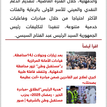
النقدي والعيني للأسر الأولى بالرعاية والفئات
الأكثر احتياجا من خلال مبادرات وفاعليات
خدمية متنوعة، تنفيذا لتكليفات رئيس
الجمهورية السيد الرئيس عبد الفتاح السيسي.
اقرأ أيضاً
بعد زيارات وجولات لـ14محافظة..
قيادات الأمانة المركزية
بـ”مستقبل وطن” تزور محافظة
الدقهلية.. وتتفقد قافلة طبية
كبري لعلاج غير القادرين ضمن مبادرة «أنتِ عظيمة
بصحتك»
”هدية الرئيس”انطلاق «مبادرة
الخير - رمضان 2025» بحزب
مستقبل وطن بالشرقية | صور