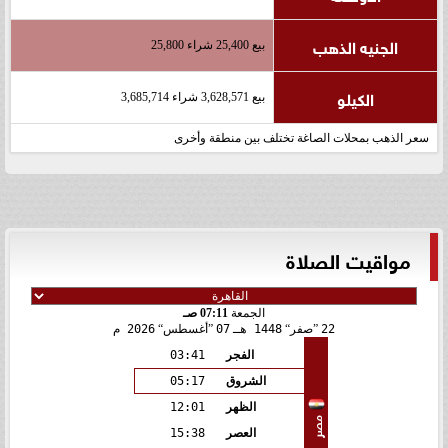
الجنيه الذهب
بيع 25,400 شراء 25,800
الكيلو
بيع 3,628,571 شراء 3,685,714
سعر الذهب بمحلات الصاغة تختلف بين منطقة وأخرى
مواقيت الصلاة
الجمعة
07:11 صـ
22
صفر
1448 هـ
07
أغسطس
2026 م
الفجر
03:41
الشروق
05:17
الظهر
12:01
مصر
العصر
15:38