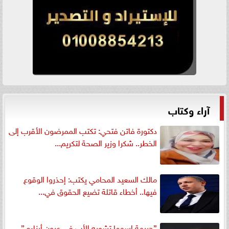
آراء وكتاب
دكتورة فاتن فتحي: تكتب الممرضون الأقرب إلى
الخطر.. شكرا وزير الصحة لتكريم...
مالك السعيد المحامي يكتب: إحذروا الوقوع
فيها.. أخطاء قاتلة تضيع الحقوق في...
”جريمة اسمها تشويه الأب في عيون أبناءه ”