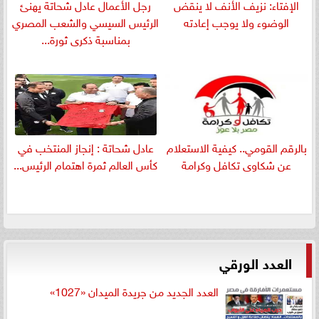
الإفتاء: نزيف الأنف لا ينقض
رجل الأعمال عادل شحاتة يهنئ
الوضوء ولا يوجب إعادته
الرئيس السيسي والشعب المصري
بمناسبة ذكرى ثورة...
بالرقم القومي.. كيفية الاستعلام
عادل شحاتة : إنجاز المنتخب في
عن شكاوى تكافل وكرامة
كأس العالم ثمرة اهتمام الرئيس...
العدد الورقي
العدد الجديد من جريدة الميدان «1027»