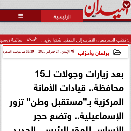
محمد يوسف
رئيس التحرير

ون الأقرب إلى الخطر.. شكرا وزير...
سائحة روسية لـ”مراسي”: الغ
برلمان وأحزاب
الإثنين، 24 فبراير 2025
05:39 مـ
بتوقيت القاهرة
2025-02-24 17:39:25
بعد زيارات وجولات لــ15
محافظة.. قيادات الأمانة
المركزية بـ”مستقبل وطن” تزور
الإسماعيلية.. وتضع حجر
الأساس للمقر الرئيسي الجديد