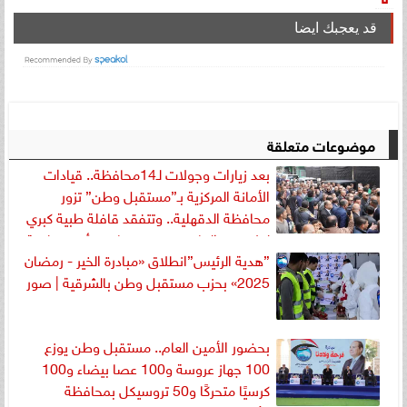
قد يعجبك ايضا
موضوعات متعلقة
بعد زيارات وجولات لـ14محافظة.. قيادات
الأمانة المركزية بـ”مستقبل وطن” تزور
محافظة الدقهلية.. وتتفقد قافلة طبية كبري
لعلاج غير القادرين ضمن مبادرة «أنتِ عظيمة
”هدية الرئيس”انطلاق «مبادرة الخير - رمضان
بصحتك»
2025» بحزب مستقبل وطن بالشرقية | صور
بحضور الأمين العام.. مستقبل وطن يوزع
100 جهاز عروسة و100 عصا بيضاء و100
كرسيًا متحركًا و50 تروسيكل بمحافظة