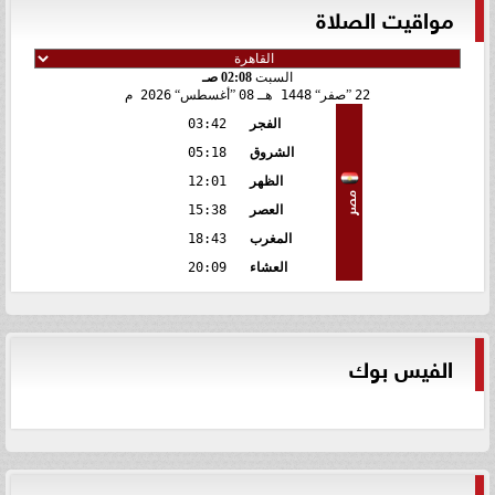
مواقيت الصلاة
السبت
02:08 صـ
22
صفر
1448 هـ
08
أغسطس
2026 م
الفجر
03:42
الشروق
05:18
الظهر
12:01
مصر
العصر
15:38
المغرب
18:43
العشاء
20:09
الفيس بوك