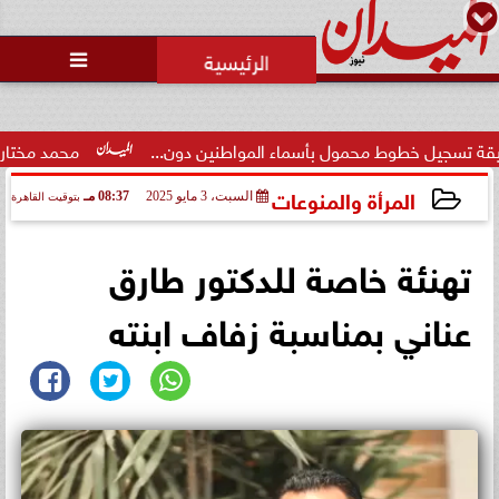

طوط محمول بأسماء المواطنين دون...
محمد مختار جمعة: بدل ال
المرأة والمنوعات
السبت، 3 مايو 2025
08:37 مـ
بتوقيت القاهرة
2025-05-03 20:37:25
تهنئة خاصة للدكتور طارق
عناني بمناسبة زفاف ابنته