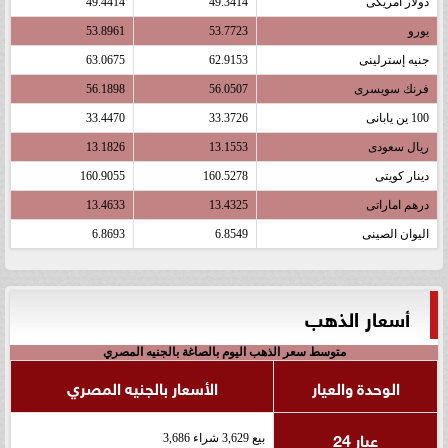
دولار أمريكى
49.3414
49.4414
يورو
53.7723
53.8961
جنيه إسترلينى
62.9153
63.0675
فرنك سويسرى
56.0507
56.1898
100 ين يابانى
33.3726
33.4470
ريال سعودى
13.1553
13.1826
دينار كويتى
160.5278
160.9055
درهم اماراتى
13.4325
13.4633
اليوان الصينى
6.8549
6.8693
أسعار الذهب
متوسط سعر الذهب اليوم بالصاغة بالجنيه المصري
الوحدة والعيار
الأسعار بالجنيه المصري
عيار 24
بيع 3,629 شراء 3,686