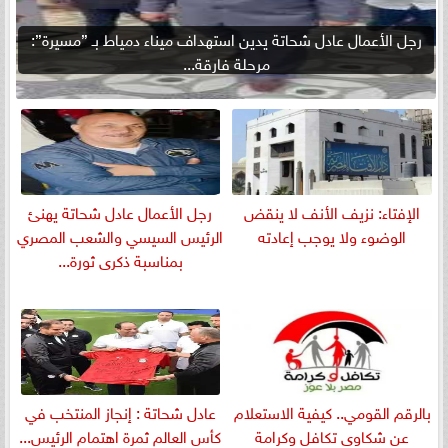
رجل الأعمال عادل شحاتة يدين استهداف ميناء دمياط بـ ”مسيرة”:
مرحلة فارقة...
الإفتاء: نزيف الأنف لا ينقض
رجل الأعمال عادل شحاتة يهنئ
الوضوء ولا يوجب إعادته
الرئيس السيسي والشعب المصري
بمناسبة ذكرى ثورة...
بالرقم القومي.. كيفية الاستعلام
عادل شحاتة : إنجاز المنتخب في
عن شكاوى تكافل وكرامة
كأس العالم ثمرة اهتمام الرئيس...