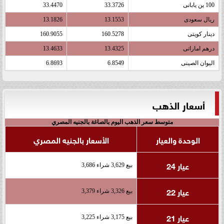
100 ين يابانى
33.3726
33.4470
ريال سعودى
13.1553
13.1826
دينار كويتى
160.5278
160.9055
درهم اماراتى
13.4325
13.4633
اليوان الصينى
6.8549
6.8693
أسعار الذهب
متوسط سعر الذهب اليوم بالصاغة بالجنيه المصري
الوحدة والعيار
الأسعار بالجنيه المصري
عيار 24
بيع 3,629 شراء 3,686
عيار 22
بيع 3,326 شراء 3,379
عيار 21
بيع 3,175 شراء 3,225