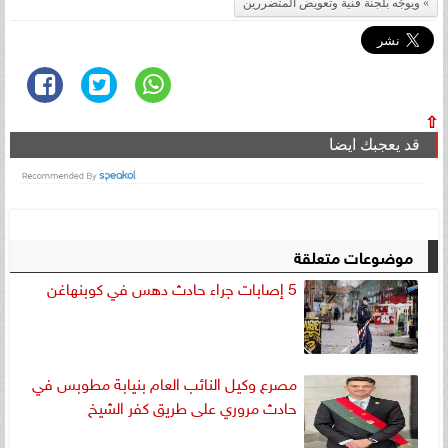
ويوجّه بلجنة فنية وتعويض المتضررين
⇧
قد يعجبك ايضا
موضوعات متعلقة
5 إصابات جراء حادث دهس في كوبنهاغن
مصرع وكيل النائب العام بنيابة مطوبس في
حادث مروري على طريق كفر الشيخ