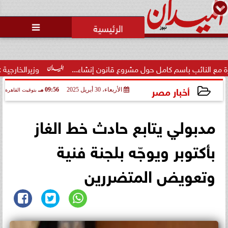
محمد يوسف
رئيس التحرير

ئب باسم كامل حول مشروع قانون إنشاء...
وزيرالخارجية : القدس 
أخبار مصر
الأربعاء، 30 أبريل 2025
09:56 مـ
بتوقيت القاهرة
2025-04-30 21:56:53
مدبولي يتابع حادث خط الغاز
بأكتوبر ويوجّه بلجنة فنية
وتعويض المتضررين