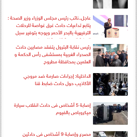
عاجل..نائب رئيس مجلس الوزراء وزير الصحة :
يتابع تداعيات حادث غرق غواصة للرحلات
الترفيهية بالبحر الأحمر ويوجه بتوفير سبل
الرعاية الصحية اللازمة للمصابين
رئيس نقابة البترول يتفقد مصابين حادث
الصحراء الغربية بمستشفى رأس الحكمة و
العلمين بمحافظة مطروح
الداخلية: إجراءات صارمة ضد مروجي
الأكاذيب حول حادث ضابط قنا
إصابة 5 أشخاص فى حادث انقلاب سيارة
ميكروباص بالفيوم
مصرع وإصابة 9 أشخاص في حادثين