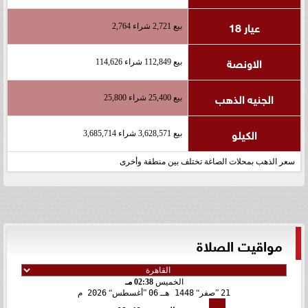
عيار 18
بيع 2,721 شراء 2,764
الاونصة
بيع 112,849 شراء 114,626
الجنيه الذهب
بيع 25,400 شراء 25,800
الكيلو
بيع 3,628,571 شراء 3,685,714
سعر الذهب بمحلات الصاغة تختلف بين منطقة وأخرى
مواقيت الصلاة
الخميس
02:38 مـ
21
صفر
1448 هـ
06
أغسطس
2026 م