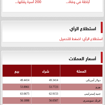
أباظة في وفاة...
200 أسرة يقتلها...
استطلاع الرأي
استطلاع الرأي: اضغط للتحميل
أسعار العملات
العملة
شراء
بيع
دولار أمريكى
49.3414
49.4414
يورو
53.7723
53.8961
جنيه إسترلينى
62.9153
63.0675
فرنك سويسرى
56.0507
56.1898