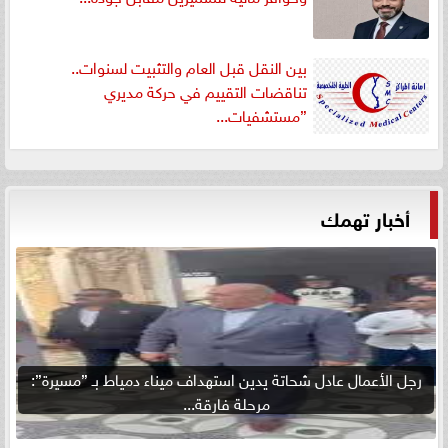
بين النقل قبل العام والتثبيت لسنوات..
تناقضات التقييم في حركة مديري
”مستشفيات...
أخبار تهمك
رجل الأعمال عادل شحاتة يدين استهداف ميناء دمياط بـ ”مسيرة”:
مرحلة فارقة...