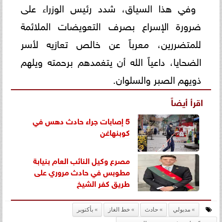
وفي هذا السياق، شدد رئيس الوزراء على
ضرورة الإسراع بصرف التعويضات الملائمة
للمتضررين، معرباً عن خالص تعازيه لأسر
الضحايا، داعياً الله أن يتغمدهم برحمته ويلهم
ذويهم الصبر والسلوان.
اقرأ أيضاً
5 إصابات جراء حادث دهس في
كوبنهاغن
مصرع وكيل النائب العام بنيابة
مطوبس في حادث مروري على
طريق كفر الشيخ
مدبولي
حادث
خط الغاز
بأكتوبر