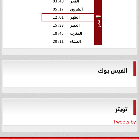
الفجر
03:40
الشروق
05:17
الظهر
12:01
مصر
العصر
15:38
المغرب
18:45
العشاء
20:11
الفيس بوك
تويتر
Tweets by