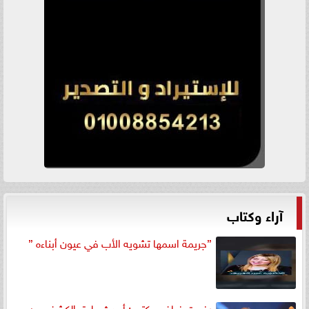
آراء وكتاب
”جريمة اسمها تشويه الأب في عيون أبناءه ”
رفعت فياض يكتب: أحدث طرق الكشف عن