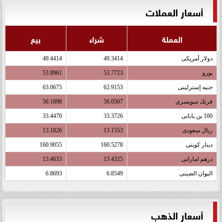
أسعار العملات
العملة
شراء
بيع
دولار أمريكى
49.3414
49.4414
يورو
53.7723
53.8961
جنيه إسترلينى
62.9153
63.0675
فرنك سويسرى
56.0507
56.1898
100 ين يابانى
33.3726
33.4470
ريال سعودى
13.1553
13.1826
دينار كويتى
160.5278
160.9055
درهم اماراتى
13.4325
13.4633
اليوان الصينى
6.8549
6.8693
أسعار الذهب