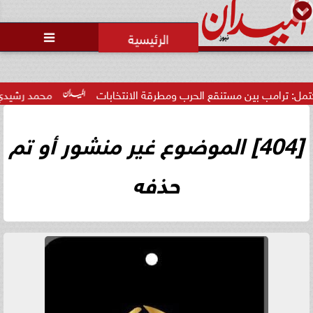

رامب بين مستنقع الحرب ومطرقة الانتخابات
محمد رشيدي: لقاء ا
[404] الموضوع غير منشور أو تم
حذفه