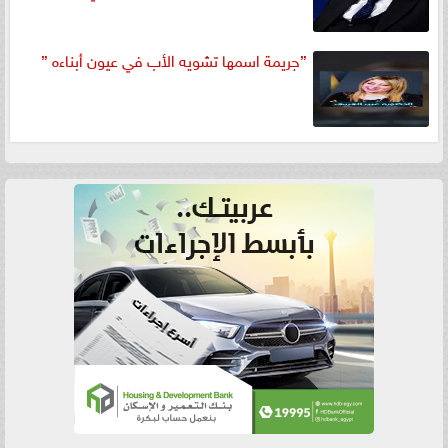
”جريمة اسمها تشويه الأب في عيون أبناءه ”