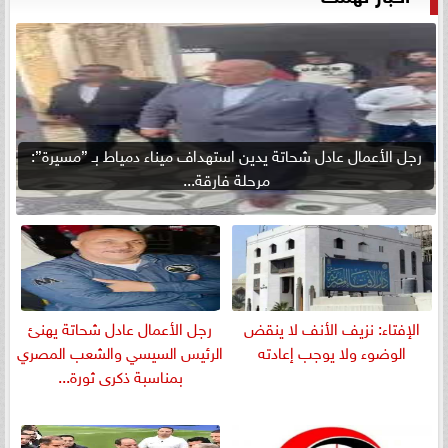
رجل الأعمال عادل شحاتة يدين استهداف ميناء دمياط بـ ”مسيرة”:
مرحلة فارقة...
الإفتاء: نزيف الأنف لا ينقض
رجل الأعمال عادل شحاتة يهنئ
الوضوء ولا يوجب إعادته
الرئيس السيسي والشعب المصري
بمناسبة ذكرى ثورة...