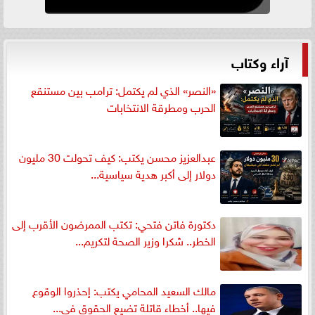
آراء وكتاب
«النصر» الذي لم يكتمل: ترامب بين مستنقع
الحرب ومطرقة الانتخابات
عبدالعزيز محسن يكتب: كيف تحولت 30 مليون
دولار إلى أكبر هدية سياسية...
دكتورة فاتن فتحي: تكتب الممرضون الأقرب إلى
الخطر.. شكرا وزير الصحة لتكريم...
مالك السعيد المحامي يكتب: إحذروا الوقوع
فيها.. أخطاء قاتلة تضيع الحقوق في...