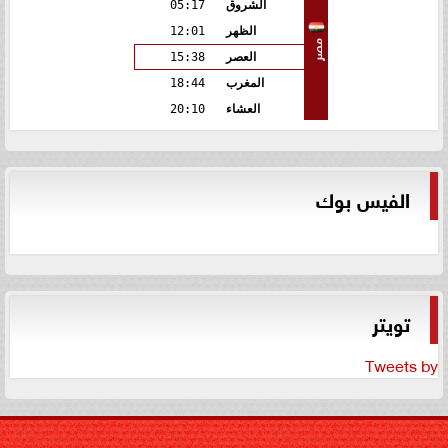
الشروق
05:17
الظهر
12:01
مصر
العصر
15:38
المغرب
18:44
العشاء
20:10
الفيس بوك
تويتر
Tweets by