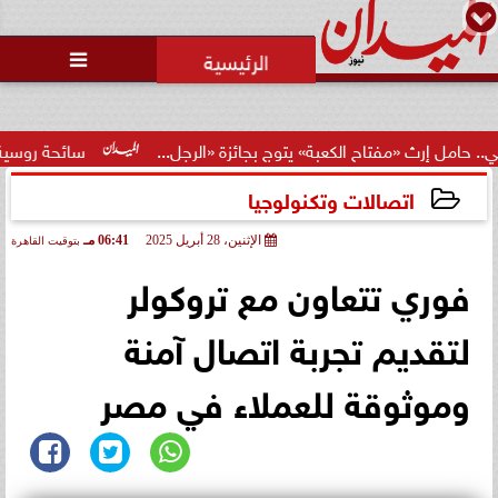
محمد يوسف
رئيس التحرير

«مفتاح الكعبة» يتوج بجائزة «الرجل...
سائحة روسية: زيارتي الأول
اتصالات وتكنولوجيا
الإثنين، 28 أبريل 2025
06:41 مـ
بتوقيت القاهرة
2025-04-28 18:41:58
فوري تتعاون مع تروكولر
لتقديم تجربة اتصال آمنة
وموثوقة للعملاء في مصر