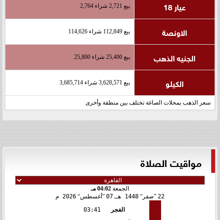
عيار 18
بيع 2,721 شراء 2,764
الاونصة
بيع 112,849 شراء 114,626
الجنيه الذهب
بيع 25,400 شراء 25,800
الكيلو
بيع 3,628,571 شراء 3,685,714
سعر الذهب بمحلات الصاغة تختلف بين منطقة وأخرى
مواقيت الصلاة
الجمعة
04:02 مـ
22
صفر
1448 هـ
07
أغسطس
2026 م
الفجر
03:41