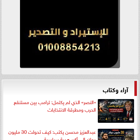
آراء وكتاب
«النصر» الذي لم يكتمل: ترامب بين مستنقع
الحرب ومطرقة الانتخابات
عبدالعزيز محسن يكتب: كيف تحولت 30 مليون
دولار إلى أكبر هدية سياسية...