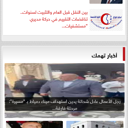
بين النقل قبل العام والتثبيت لسنوات..
تناقضات التقييم في حركة مديري
”مستشفيات...
أخبار تهمك
رجل الأعمال عادل شحاتة يدين استهداف ميناء دمياط بـ ”مسيرة”:
مرحلة فارقة...