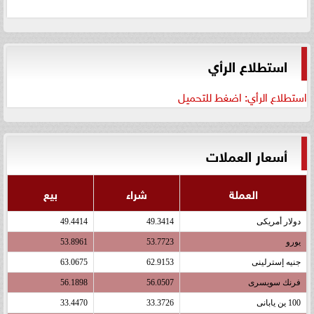
استطلاع الرأي
استطلاع الرأي: اضغط للتحميل
أسعار العملات
العملة
شراء
بيع
دولار أمريكى
49.3414
49.4414
يورو
53.7723
53.8961
جنيه إسترلينى
62.9153
63.0675
فرنك سويسرى
56.0507
56.1898
100 ين يابانى
33.3726
33.4470