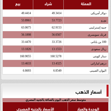
العملة
شراء
بيع
دولار أمريكى
49.3414
49.4414
يورو
53.7723
53.8961
جنيه إسترلينى
62.9153
63.0675
فرنك سويسرى
56.0507
56.1898
100 ين يابانى
33.3726
33.4470
ريال سعودى
13.1553
13.1826
دينار كويتى
160.5278
160.9055
درهم اماراتى
13.4325
13.4633
اليوان الصينى
6.8549
6.8693
أسعار الذهب
متوسط سعر الذهب اليوم بالصاغة بالجنيه المصري
الوحدة والعيار
الأسعار بالجنيه المصري