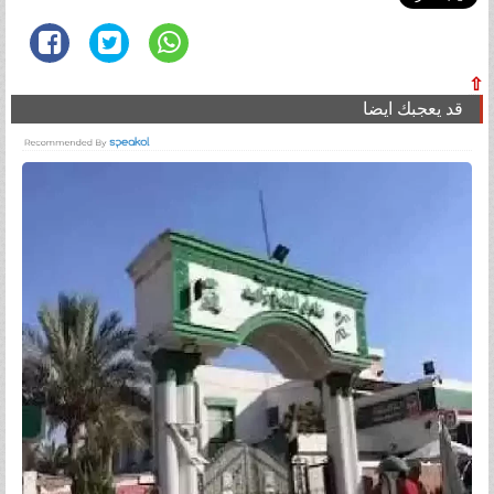
⇧
قد يعجبك ايضا