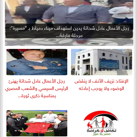
رجل الأعمال عادل شحاتة يدين استهداف ميناء دمياط بـ ”مسيرة”:
مرحلة فارقة...
الإفتاء: نزيف الأنف لا ينقض
رجل الأعمال عادل شحاتة يهنئ
الوضوء ولا يوجب إعادته
الرئيس السيسي والشعب المصري
بمناسبة ذكرى ثورة...