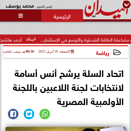
محمد يوسف
رئيس التحرير

رئيس منيا القمح بالشرقية: تبذل
جهوداً مكثفة لتحسين الخدمات
العامة لكسب...
 والتوسع في الاستثمار...
أحمد هاشم: الإعلام مُطالب بتطهير 
رياضة
الجمعة، 18 أبريل 2025
06:56 مـ
بتوقيت القاهرة
2025-04-18 18:56:43
اتحاد السلة يرشح أنس أسامة
لانتخابات لجنة اللاعبين باللجنة
الأولمبية المصرية