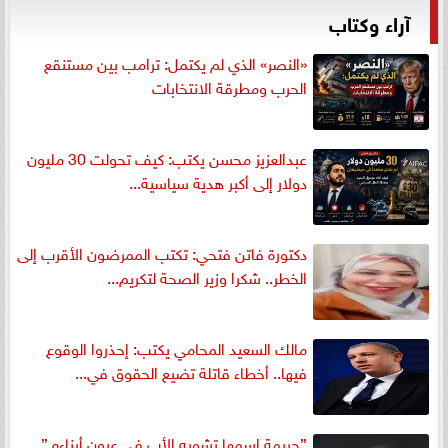
آراء وكتاب
«النصر» الذي لم يكتمل: ترامب بين مستنقع
الحرب ومطرقة الانتخابات
عبدالعزيز محسن يكتب: كيف تحولت 30 مليون
دولار إلى أكبر هدية سياسية...
دكتورة فاتن فتحي: تكتب الممرضون الأقرب إلى
الخطر.. شكرا وزير الصحة لتكريم...
مالك السعيد المحامي يكتب: إحذروا الوقوع
فيها.. أخطاء قاتلة تضيع الحقوق في...
”جريمة اسمها تشويه الأب في عيون أبناءه ”