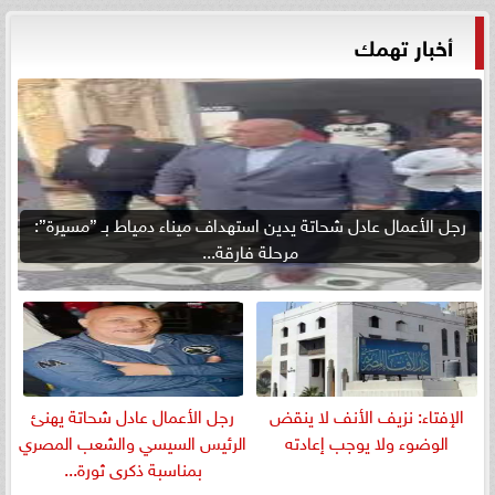
أخبار تهمك
رجل الأعمال عادل شحاتة يدين استهداف ميناء دمياط بـ ”مسيرة”:
مرحلة فارقة...
الإفتاء: نزيف الأنف لا ينقض
رجل الأعمال عادل شحاتة يهنئ
الوضوء ولا يوجب إعادته
الرئيس السيسي والشعب المصري
بمناسبة ذكرى ثورة...