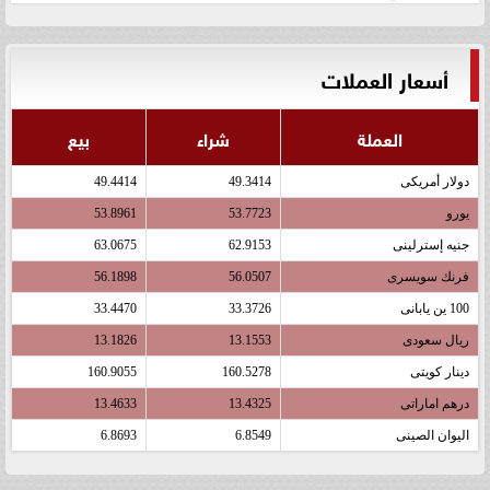
أسعار العملات
العملة
شراء
بيع
دولار أمريكى
49.3414
49.4414
يورو
53.7723
53.8961
جنيه إسترلينى
62.9153
63.0675
فرنك سويسرى
56.0507
56.1898
100 ين يابانى
33.3726
33.4470
ريال سعودى
13.1553
13.1826
دينار كويتى
160.5278
160.9055
درهم اماراتى
13.4325
13.4633
اليوان الصينى
6.8549
6.8693