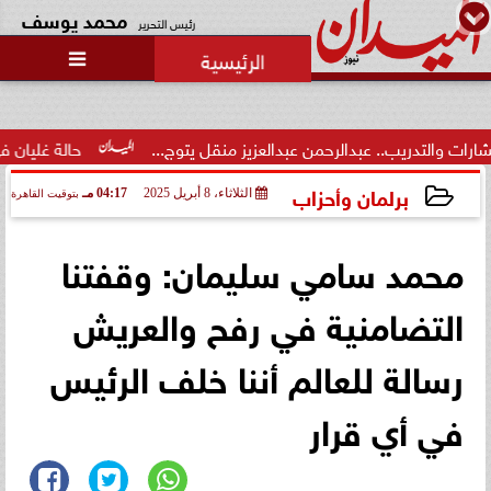
محمد يوسف
رئيس التحرير

حالة غليان في نادي الشيخ زايد:
اتهامات للجنة المؤقتة بـ ”التواطؤ”
وضيا...
حمن عبدالعزيز منقل يتوج...
حالة غليان في نادي الشيخ زايد: اتها
برلمان وأحزاب
الثلاثاء، 8 أبريل 2025
04:17 مـ
بتوقيت القاهرة
2025-04-08 16:17:18
محمد سامي سليمان: وقفتنا
التضامنية في رفح والعريش
رسالة للعالم أننا خلف الرئيس
في أي قرار