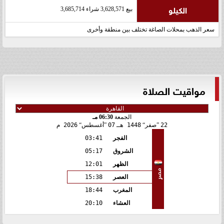
الكيلو
بيع 3,628,571 شراء 3,685,714
سعر الذهب بمحلات الصاغة تختلف بين منطقة وأخرى
مواقيت الصلاة
الجمعة
06:30 مـ
22
صفر
1448 هـ
07
أغسطس
2026 م
الفجر
03:41
الشروق
05:17
الظهر
12:01
مصر
العصر
15:38
المغرب
18:44
العشاء
20:10