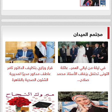
مجتمع الميدان
في ليلة من ليالي العمر.. عائلة
قرار وزاري بتكليف الدكتور تامر
التونى تحتفل بزفاف الأستاذ محمد
عاطف مدكور مديرًا لمديرية
صلاح...
الشئون الصحية بالقاهرة