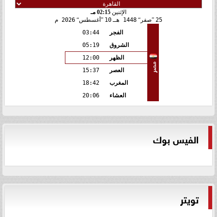
الإثنين
02:15 مـ
25
صفر
1448 هـ
10
أغسطس
2026 م
الفجر
03:44
الشروق
05:19
الظهر
12:00
مصر
العصر
15:37
المغرب
18:42
العشاء
20:06
الفيس بوك
تويتر