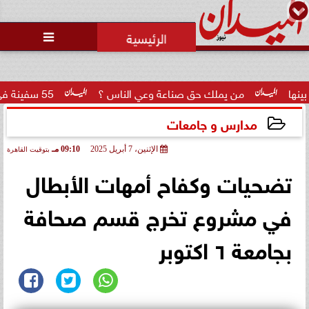
محمد يوسف
رئيس التحرير

من يملك حق صناعة وعي الناس ؟
55 سفينة في مرمى الرقابة الأمريكية..  سنتكوم  تعزز...
مدارس و جامعات
الإثنين، 7 أبريل 2025
09:10 مـ
بتوقيت القاهرة
2025-04-07 21:10:05
تضحيات وكفاح أمهات الأبطال
في مشروع تخرج قسم صحافة
بجامعة ٦ اكتوبر