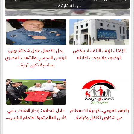
مرحلة فارقة...
الإفتاء: نزيف الأنف لا ينقض
رجل الأعمال عادل شحاتة يهنئ
الوضوء ولا يوجب إعادته
الرئيس السيسي والشعب المصري
بمناسبة ذكرى ثورة...
بالرقم القومي.. كيفية الاستعلام
عادل شحاتة : إنجاز المنتخب في
عن شكاوى تكافل وكرامة
كأس العالم ثمرة اهتمام الرئيس...