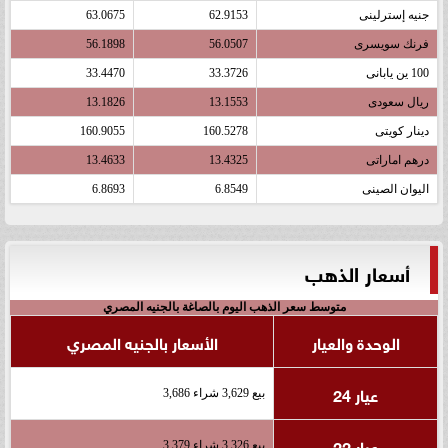
جنيه إسترلينى
62.9153
63.0675
فرنك سويسرى
56.0507
56.1898
100 ين يابانى
33.3726
33.4470
ريال سعودى
13.1553
13.1826
دينار كويتى
160.5278
160.9055
درهم اماراتى
13.4325
13.4633
اليوان الصينى
6.8549
6.8693
أسعار الذهب
متوسط سعر الذهب اليوم بالصاغة بالجنيه المصري
الوحدة والعيار
الأسعار بالجنيه المصري
عيار 24
بيع 3,629 شراء 3,686
عيار 22
بيع 3,326 شراء 3,379