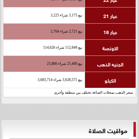
عيار 21
بيع 3,175 شراء 3,225
عيار 18
بيع 2,721 شراء 2,764
الاونصة
بيع 112,849 شراء 114,626
الجنيه الذهب
بيع 25,400 شراء 25,800
الكيلو
بيع 3,628,571 شراء 3,685,714
سعر الذهب بمحلات الصاغة تختلف بين منطقة وأخرى
مواقيت الصلاة