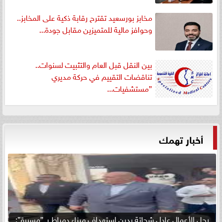
مخابز بورسعيد تقترح رقابة ذكية على المخابز..
وحوافز مالية للمتميزين مقابل جودة...
بين النقل قبل العام والتثبيت لسنوات..
تناقضات التقييم في حركة مديري
”مستشفيات...
أخبار تهمك
رجل الأعمال عادل شحاتة يدين استهداف ميناء دمياط بـ ”مسيرة”: