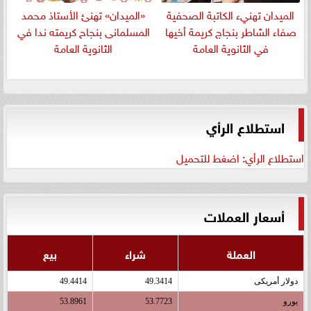
الميدان تهنيء الكاتبة الصحفية
«الميدان» تهنئ الأستاذ محمد
صفاء الشاطر بنجاج كريمة أخيها
المسلمانى بنجاح كريمته ندا في
في الثانوية العامة
الثانوية العامة
استطلاع الرأي
استطلاع الرأي: اضغط للتحميل
أسعار العملات
العملة
شراء
بيع
دولار أمريكى
49.3414
49.4414
يورو
53.7723
53.8961