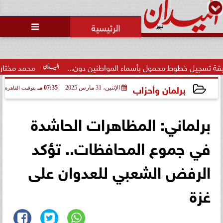

خطوط محمول بأسماء المواطنين دون...
محمد مختار جمعة: بدل 
برلمان وأحزاب
الإثنين، 31 مارس 2025
07:35 مـ
بتوقيت القاهرة
2025-03-31 19:35:59
برلماني: المظاهرات الحاشدة
في جموع المحافظات.. تؤكد
الرفض الشعبي للعدوان على
غزة