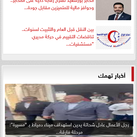
وحوافز مالية للمتميزين مقابل جودة...
بين النقل قبل العام والتثبيت لسنوات..
تناقضات التقييم في حركة مديري
”مستشفيات...
أخبار تهمك
رجل الأعمال عادل شحاتة يدين استهداف ميناء دمياط بـ ”مسيرة”:
مرحلة فارقة...