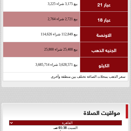
عيار 21
بيع 3,175 شراء 3,225
عيار 18
بيع 2,721 شراء 2,764
الاونصة
بيع 112,849 شراء 114,626
الجنيه الذهب
بيع 25,400 شراء 25,800
الكيلو
بيع 3,628,571 شراء 3,685,714
سعر الذهب بمحلات الصاغة تختلف بين منطقة وأخرى
مواقيت الصلاة
السبت
01:38 صـ