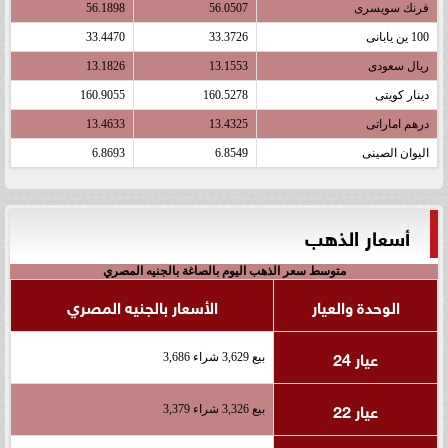
فرنك سويسرى
56.0507
56.1898
100 ين يابانى
33.3726
33.4470
ريال سعودى
13.1553
13.1826
دينار كويتى
160.5278
160.9055
درهم اماراتى
13.4325
13.4633
اليوان الصينى
6.8549
6.8693
أسعار الذهب
متوسط سعر الذهب اليوم بالصاغة بالجنيه المصري
الوحدة والعيار
الأسعار بالجنيه المصري
عيار 24
بيع 3,629 شراء 3,686
عيار 22
بيع 3,326 شراء 3,379