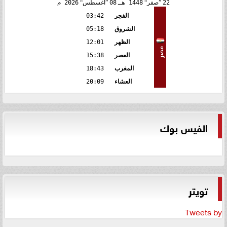
22
صفر
1448 هـ
08
أغسطس
2026 م
الفجر
03:42
الشروق
05:18
الظهر
12:01
مصر
العصر
15:38
المغرب
18:43
العشاء
20:09
الفيس بوك
تويتر
Tweets by