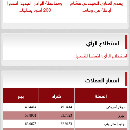
يقدم التعازي للمهندس هشام
ومحافظة الوادي الجديد: أنقذوا
أباظة في وفاة...
200 أسرة يقتلها...
استطلاع الرأي
استطلاع الرأي: اضغط للتحميل
أسعار العملات
العملة
شراء
بيع
دولار أمريكى
49.3414
49.4414
يورو
53.7723
53.8961
جنيه إسترلينى
62.9153
63.0675