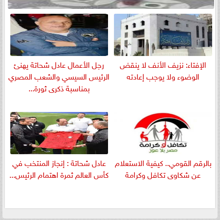
الإفتاء: نزيف الأنف لا ينقض
رجل الأعمال عادل شحاتة يهنئ
الوضوء ولا يوجب إعادته
الرئيس السيسي والشعب المصري
بمناسبة ذكرى ثورة...
بالرقم القومي.. كيفية الاستعلام
عادل شحاتة : إنجاز المنتخب في
عن شكاوى تكافل وكرامة
كأس العالم ثمرة اهتمام الرئيس...