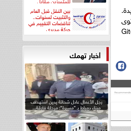
للمتميزين مقابل
جودة...
دة.
بين النقل قبل العام
والتثبيت لسنوات..
توى
تناقضات التقييم في
اشئة بجائزة Super Nova Africa في معرض Gitex
حركة مديري
”مستشفيات...
أخبار تهمك
رجل الأعمال عادل شحاتة يدين استهداف
ميناء دمياط بـ ”مسيرة”: مرحلة فارقة...