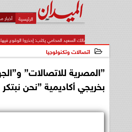
أخبار م
مالك السعيد المحامي يكتب: إحذروا الوقوع فيها.. أخطاء قاتلة تضيع
اتصالات وتكنولوجيا
2025-03-12 16:59:16
”المصرية للاتصالات” و”الجه
بخريجي أكاديمية ”نحن نبتكر WE INNOVATE”