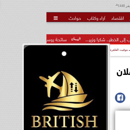
هـ
اقتصاد
آراء وكتاب
حوادث

وزير...
سائحة روسية لـ”مراسي”: الغردقة تجمع بين الموقع المميز
بتوقيت القاهرة
لان