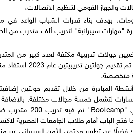
لات والجهاز القومي لتنظيم الاتصالات،
ومات، بهدف بناء قدرات الشباب الواعد في مج
رة "مهارات سيبرانية" لتدريب ألف متدرب من الط
ضيين جولات تدريبية مكثفة لعدد كبير من المتدر
عبر مسارات تدريبية متخصصة؛ حيث تم تقديم جولتين تدريبيتين عا
وسع في أنشطة المبادرة من خلال تقديم جولتين إضافيت
ة عدد المسارات لتشمل خمسة مجالات مختلفة. بالإضافة 
ذلك، تمت استضافة معسكر تدريبي "Bootcamp" تم فيه تدر
ما فتح الباب أمام طلاب الجامعات المصرية لاكت
ي؛ فضلًا عن تطوير محتوى الأمن السيبراني عبر م