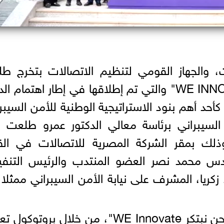
، والجهاز القومي لتنظيم الاتصالات بتخرج ط
أكاديمية ومعسكر نحن نبتكر "WE INNOVATE" والتي تم إطلاقها في إطار اهتمام 
كأحد أهم بنود الاستراتيجية الوطنية للأمن السيبر
السيبراني برئاسة معالي الدكتور عمرو طلعت و
وذلك بمقر الشركة المصرية للاتصالات في الق
حضور المهندس محمد نصر العضو المنتدب والرئيس التنف
كريا، المشرف على نيابة الأمن السيبراني ممثلا
وقد تم إطلاق أكاديمية ومعسكر "نحن نبتكر WE Innovate"، من خلال بروتو