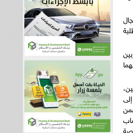
ال
لبة
بين
م 2023 استفاد منهما
ين،
إلى
يب 200 متدرب ضمن
ساب
نصة