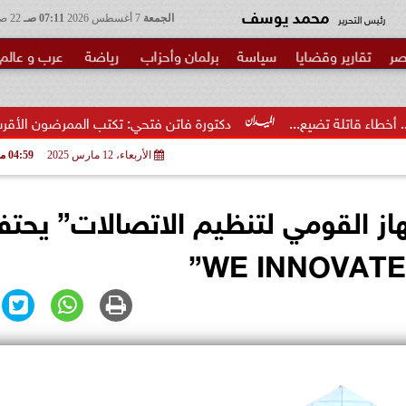
محمد يوسف
رئيس التحرير
الجمعة
7 أغسطس 2026
07:11 صـ
22 صفر 1448
صر
تقارير وقضايا
سياسة
برلمان وأحزاب
رياضة
عرب و عالم
...
دكتورة فاتن فتحي: تكتب الممرضون الأقرب إلى الخطر.. شكرا 
الأربعاء، 12 مارس 2025
04:59 مـ
از القومي لتنظيم الاتصالات” يحتف