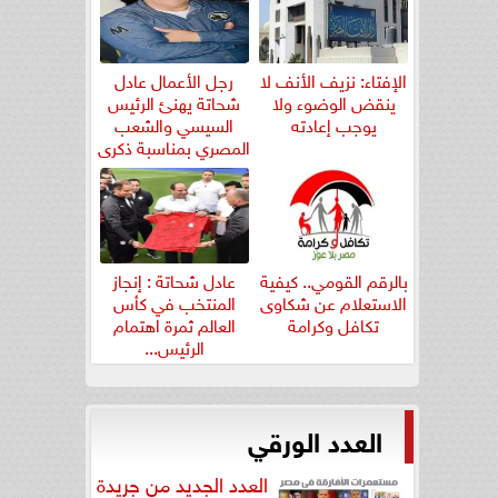
الإفتاء: نزيف الأنف لا
رجل الأعمال عادل
ينقض الوضوء ولا
شحاتة يهنئ الرئيس
يوجب إعادته
السيسي والشعب
المصري بمناسبة ذكرى
ثورة...
بالرقم القومي.. كيفية
عادل شحاتة : إنجاز
الاستعلام عن شكاوى
المنتخب في كأس
تكافل وكرامة
العالم ثمرة اهتمام
الرئيس...
العدد الورقي
العدد الجديد من جريدة