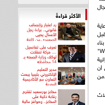
ال
الأكثر قراءةً
برعاية
رد اعتبار وإنصاف
قانوني.. براءة رجل
قبل
الأعمال يحيى
الصعيدي من كافة
ناء
التهم...
تعرف على تفاصيل
القدرات، وتعزيز الابتكار، ومسرِّعات الأعمال حيث تم تنظيم "هاكاثون WE Innovate"
.... حركة تنقلات
لوكلاء وزارة الصحه بـ
رانية
14 محافظه
بل أن
مدير التعليم
الإلكتروني بليبيا يبحث
من
التعاون مع الأكاديمية
البحرية
مخابز بورسعيد تقترح
اث
رقابة ذكية على
المخابز.. وحوافز مالية