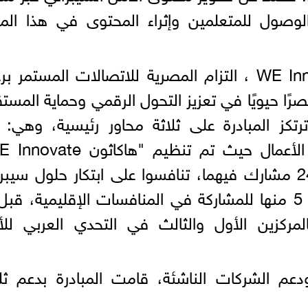
وصول للمتعلمين وإثراء المحتوى في هذا المج
وتعكس مبادرة "نحن نبتكر"WE Innovate ، التزام المصرية للاتصالات المستمر 
صرًا حيويًا في تعزيز التحول الرقمي وحماية المست
كز المبادرة على ثلاثة محاور رئيسية، وهي: ب
مرتين، ليتم استقطاب أكثر من 2400 مشارك فيهما، تنافسوا على ابتكار حلول سيب
ابتكارية، وفاز فيهما 10 فرق، تأهلت 5 منها للمشاركة في المنافسات الإقليمية، ق
مركزين الأول والثالث في التحدي العربي للأ
عم الشركات الناشئة، قامت المبادرة بدعم ثل