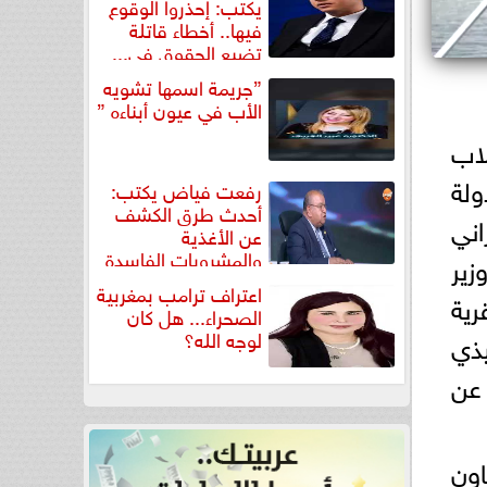
يكتب: إحذروا الوقوع
فيها.. أخطاء قاتلة
تضيع الحقوق في...
”جريمة اسمها تشويه
الأب في عيون أبناءه ”
لاب
الدولة
رفعت فياض يكتب:
أحدث طرق الكشف
اني
عن الأغذية
والمشروبات الفاسدة
زير
في كتاب...
اعتراف ترامب بمغربية
رية
الصحراء... هل كان
لوجه الله؟
يذي
 عن
كول تعاون