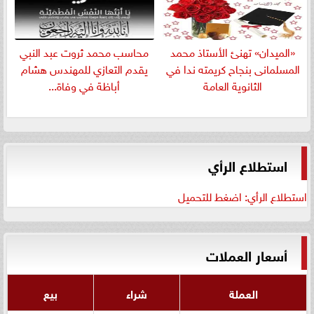
«الميدان» تهنئ الأستاذ محمد
​محاسب محمد ثروت عبد النبي
المسلمانى بنجاح كريمته ندا في
يقدم التعازي للمهندس هشام
الثانوية العامة
أباظة في وفاة...
استطلاع الرأي
استطلاع الرأي: اضغط للتحميل
أسعار العملات
العملة
شراء
بيع