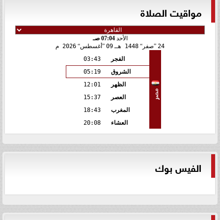
مواقيت الصلاة
الأحد
07:04 صـ
24
صفر
1448 هـ
09
أغسطس
2026 م
الفجر
03:43
الشروق
05:19
الظهر
12:01
مصر
العصر
15:37
المغرب
18:43
العشاء
20:08
الفيس بوك