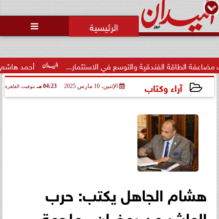
محمد يوسف
رئيس التحرير

طاقة الفندقية والتوسع في الاستثمار...
أحمد هاشم: الإعلام م
آراء وكتاب
الإثنين، 10 مارس 2025
04:23 مـ
بتوقيت القاهرة
2025-03-10 16:23:22
هشام الجاهل يكتب: حرب
العاشر من رمضان.. ملحمة