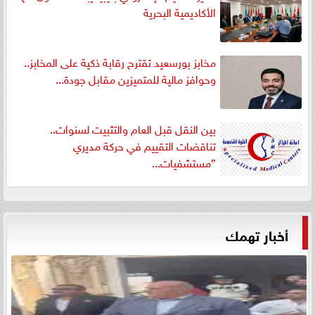
الأكاديمية البحرية
مخابز بورسعيد تقترح رقابة ذكية على المخابز..
وحوافز مالية للمتميزين مقابل جودة...
بين النقل قبل العام والتثبيت لسنوات..
تناقضات التقييم في حركة مديري
”مستشفيات...
أخبار تهمك