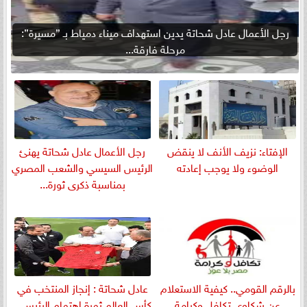
رجل الأعمال عادل شحاتة يدين استهداف ميناء دمياط بـ ”مسيرة”:
مرحلة فارقة...
الإفتاء: نزيف الأنف لا ينقض
رجل الأعمال عادل شحاتة يهنئ
الوضوء ولا يوجب إعادته
الرئيس السيسي والشعب المصري
بمناسبة ذكرى ثورة...
بالرقم القومي.. كيفية الاستعلام
عادل شحاتة : إنجاز المنتخب في
عن شكاوى تكافل وكرامة
كأس العالم ثمرة اهتمام الرئيس...