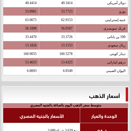
دولار أمريكى
49.3414
49.4414
يورو
53.7723
53.8961
جنيه إسترلينى
62.9153
63.0675
فرنك سويسرى
56.0507
56.1898
100 ين يابانى
33.3726
33.4470
ريال سعودى
13.1553
13.1826
دينار كويتى
160.5278
160.9055
درهم اماراتى
13.4325
13.4633
اليوان الصينى
6.8549
6.8693
أسعار الذهب
متوسط سعر الذهب اليوم بالصاغة بالجنيه المصري
الوحدة والعيار
الأسعار بالجنيه المصري
عيار 24
بيع 3,629 شراء 3,686