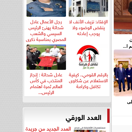
الإفتاء: نزيف الأنف لا
رجل الأعمال عادل
ينقض الوضوء ولا
شحاتة يهنئ الرئيس
يوجب إعادته
السيسي والشعب
المصري بمناسبة ذكرى
ن
ثورة...
ا...
بالرقم القومي.. كيفية
عادل شحاتة : إنجاز
الاستعلام عن شكاوى
المنتخب في كأس
تكافل وكرامة
العالم ثمرة اهتمام
الرئيس...
لى
العدد الورقي
العدد الجديد من جريدة