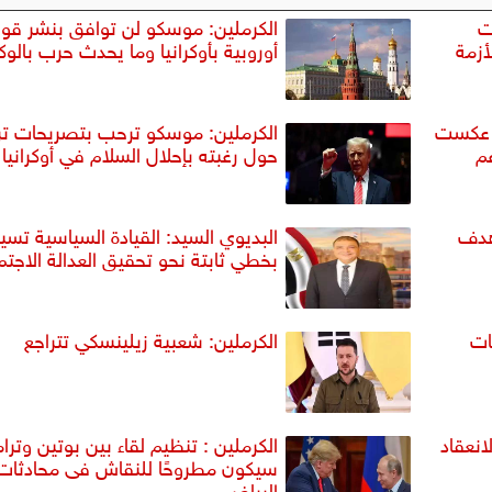
ت
الكرملين: موسكو لن توافق بنشر قو
أزمة
أوروبية بأوكرانيا وما يحدث حرب بالوكا
ة عكست
الكرملين: موسكو ترحب بتصريحات ت
عم
حول رغبته بإحلال السلام في أوكرانيا
هدف
البديوي السيد: القيادة السياسية تسير
بخطي ثابتة نحو تحقيق العدالة الاجتم
ات
الكرملين: شعبية زيلينسكي تتراجع
نعقاد
الكرملين : تنظيم لقاء بين بوتين وتر
سيكون مطروحًا للنقاش فى محادثات
الرياض