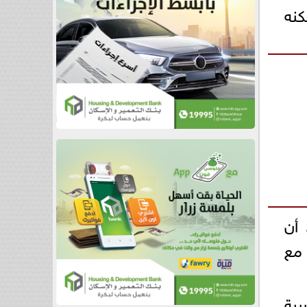
كنه
 أن
 مع
بية