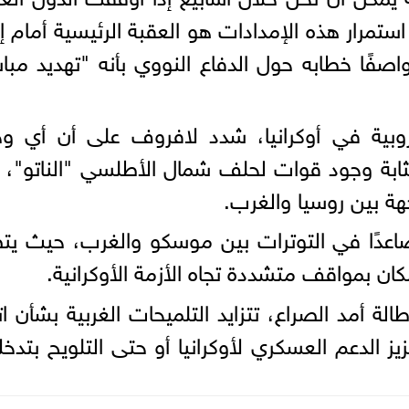
استمرار هذه الإمدادات هو العقبة الرئيسية أمام إن
اصفًا خطابه حول الدفاع النووي بأنه "تهديد مبا
وبية في أوكرانيا، شدد لافروف على أن أي وج
ابة وجود قوات لحلف شمال الأطلسي "الناتو"، 
ة بين روسيا والغرب.
اعدًا في التوترات بين موسكو والغرب، حيث ي
كان بمواقف متشددة تجاه الأزمة الأوكرانية.
لة أمد الصراع، تتزايد التلميحات الغربية بشأن ات
 الدعم العسكري لأوكرانيا أو حتى التلويح بتدخ