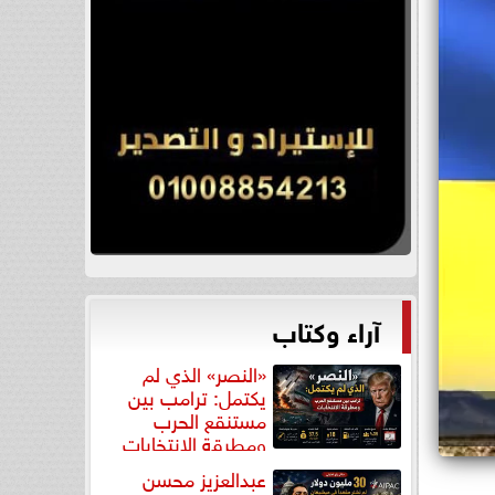
آراء وكتاب
«النصر» الذي لم
يكتمل: ترامب بين
مستنقع الحرب
ومطرقة الانتخابات
عبدالعزيز محسن