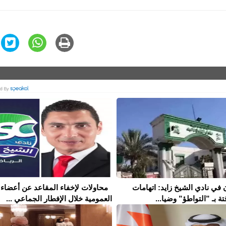
 في نادي الشيخ زايد: اتهامات
محاولات لإخفاء المقاعد عن أعضاء 
تة بـ ”التواطؤ” وضيا...
العمومية خلال الإفطار الجماعي ...