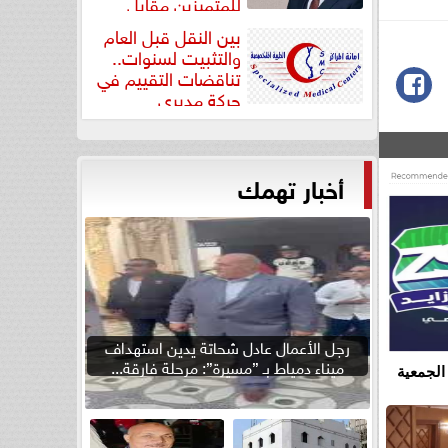
للمتميزين مقابل
جودة...
بين النقل قبل العام
والتثبيت لسنوات..
تناقضات التقييم في
حركة مديري
”مستشفيات...
أخبار تهمك
رجل الأعمال عادل شحاتة يدين استهداف
ميناء دمياط بـ ”مسيرة”: مرحلة فارقة...
الجمعية