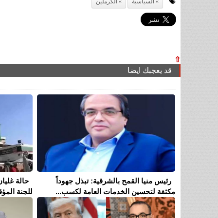
السياسية
الكرملين
⇧
قد يعجبك ايضا
رئيس منيا القمح بالشرقية: تبذل جهوداً
حالة غليان
مكثفة لتحسين الخدمات العامة لكسب...
للجنة المؤق