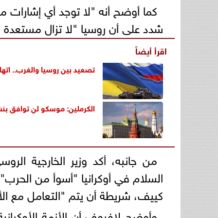
كما أوضح أنه "لا توجد أي إشارات 
شدد على أن روسيا "لا تزال مستعدة 
اقرأ أيضاً
تصعيد بين روسيا والغرب.. اتها
الكرملين: موسكو لن توافق بنشر
من جانبه، أكد وزير الخارجية الر
السلام في أوكرانيا "أسوأ من الحرب"،
كييف، شريطة أن يتم "التعامل مع الأ
وأوضح لافروف أن الأزمة الأوكرانية