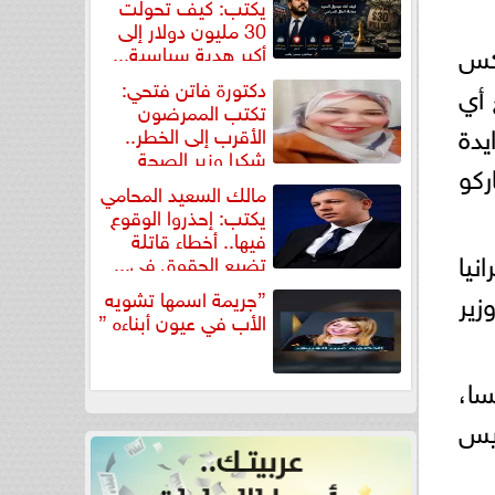
يكتب: كيف تحولت
30 مليون دولار إلى
كس
أكبر هدية سياسية...
دكتورة فاتن فتحي:
 أي
تكتب الممرضون
يدة
الأقرب إلى الخطر..
شكرا وزير الصحة
ركو
لتكريم...
مالك السعيد المحامي
يكتب: إحذروا الوقوع
فيها.. أخطاء قاتلة
نيا
تضيع الحقوق في...
زير
”جريمة اسمها تشويه
الأب في عيون أبناءه ”
سا،
ريس