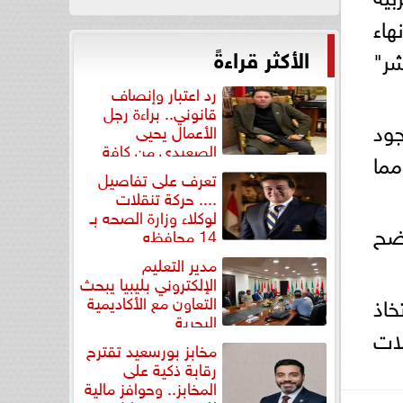
هاء
الأكثر قراءةً
شر"
رد اعتبار وإنصاف
قانوني.. براءة رجل
ود
الأعمال يحيى
الصعيدي من كافة
مما
التهم...
تعرف على تفاصيل
.... حركة تنقلات
لوكلاء وزارة الصحه بـ
تضح
14 محافظه
مدير التعليم
الإلكتروني بليبيا يبحث
خاذ
التعاون مع الأكاديمية
البحرية
لات
مخابز بورسعيد تقترح
رقابة ذكية على
المخابز.. وحوافز مالية