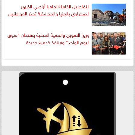
التفاصيل الكاملة لمافيا أراضي الظهير
الصحراوي بالمنيا والمحافظة تحذر المواطنين
وزيرا التموين والتنمية المحلية يفتتحان “سوق
اليوم الواحد” ومنافذ خدمية جديدة