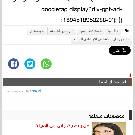
googletag.display('div-gpt-ad-
1694518953288-0'); });
المنيا
محافظ المنيا
رئيس الجامعة
يفتتحان
المهرجان الكشافي الارشادي السابع
⇧
قد يعجبك ايضا
موضوعات متعلقة
هل ينتصر كدوانى فى المنيا؟