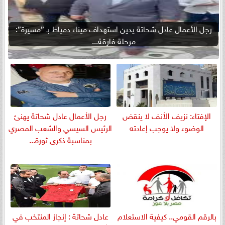
رجل الأعمال عادل شحاتة يدين استهداف ميناء دمياط بـ ”مسيرة”:
مرحلة فارقة...
الإفتاء: نزيف الأنف لا ينقض
رجل الأعمال عادل شحاتة يهنئ
الوضوء ولا يوجب إعادته
الرئيس السيسي والشعب المصري
بمناسبة ذكرى ثورة...
بالرقم القومي.. كيفية الاستعلام
عادل شحاتة : إنجاز المنتخب في