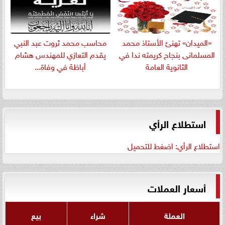
«الميدان» تهنئ الأستاذ محمد
​محاسب محمد ثروت عبد النبي
المسلمانى بنجاح كريمته ندا في
يقدم التعازي للمهندس هشام
الثانوية العامة
أباظة في وفاة...
استطلاع الرأي
استطلاع الرأي: اضغط للتحميل
أسعار العملات
العملة
شراء
بيع