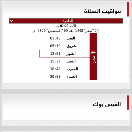
مواقيت الصلاة
الأحد
02:22 مـ
24
صفر
1448 هـ
09
أغسطس
2026 م
الفجر
03:43
الشروق
05:19
الظهر
12:01
مصر
العصر
15:37
المغرب
18:43
العشاء
20:08
الفيس بوك