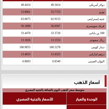
دولار أمريكى
49.3414
49.4414
يورو
53.7723
53.8961
جنيه إسترلينى
62.9153
63.0675
فرنك سويسرى
56.0507
56.1898
100 ين يابانى
33.3726
33.4470
ريال سعودى
13.1553
13.1826
دينار كويتى
160.5278
160.9055
درهم اماراتى
13.4325
13.4633
اليوان الصينى
6.8549
6.8693
أسعار الذهب
متوسط سعر الذهب اليوم بالصاغة بالجنيه المصري
الوحدة والعيار
الأسعار بالجنيه المصري