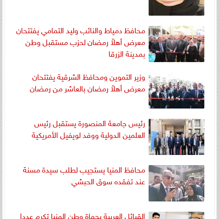
محافظ دمياط والنائب وليد التمامي يفتتحان
معرض أهلاً رمضان لحزب مستقبل وطن
بمدينة الزرقا
وزير التموين ومحافظ الشرقية يفتتحان
معرض أهلاً رمضان بالعاشر من رمضان
رئيس جامعة المنصورة يستقبل رئيس
العلمين الدولية ووفد لويفيل الأمريكية
محافظ المنيا يستجيب لطلب سيدة مسنة
عند تفقده سوق الحبشي
القبائل العربية بحماة وطن المنيا تكرم عددا