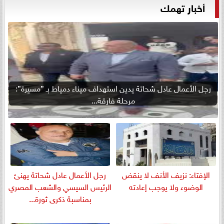
أخبار تهمك
رجل الأعمال عادل شحاتة يدين استهداف ميناء دمياط بـ ”مسيرة”:
مرحلة فارقة...
الإفتاء: نزيف الأنف لا ينقض
رجل الأعمال عادل شحاتة يهنئ
الوضوء ولا يوجب إعادته
الرئيس السيسي والشعب المصري
بمناسبة ذكرى ثورة...