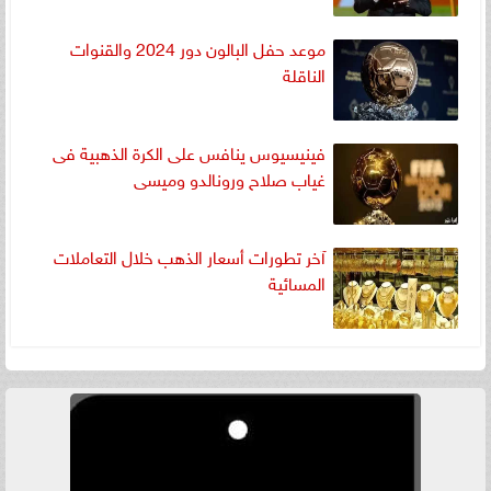
موعد حفل البالون دور 2024 والقنوات
الناقلة
فينيسيوس ينافس على الكرة الذهبية فى
غياب صلاح ورونالدو وميسى
آخر تطورات أسعار الذهب خلال التعاملات
المسائية