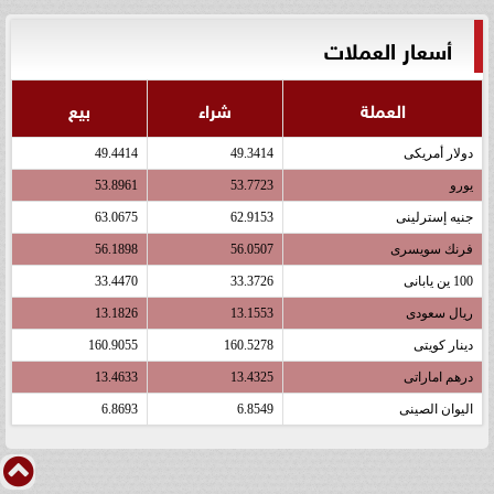
أسعار العملات
العملة
شراء
بيع
دولار أمريكى
49.3414
49.4414
يورو
53.7723
53.8961
جنيه إسترلينى
62.9153
63.0675
فرنك سويسرى
56.0507
56.1898
100 ين يابانى
33.3726
33.4470
ريال سعودى
13.1553
13.1826
دينار كويتى
160.5278
160.9055
درهم اماراتى
13.4325
13.4633
اليوان الصينى
6.8549
6.8693