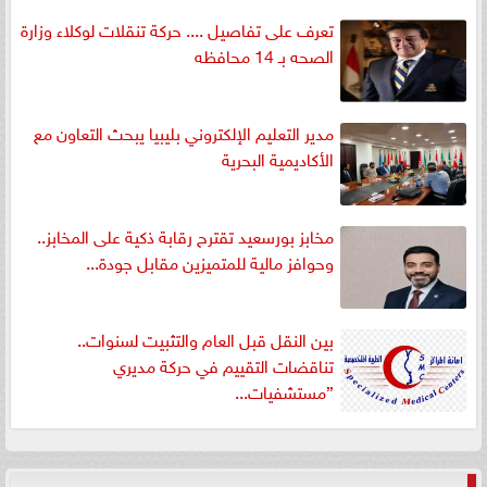
تعرف على تفاصيل .... حركة تنقلات لوكلاء وزارة
الصحه بـ 14 محافظه
مدير التعليم الإلكتروني بليبيا يبحث التعاون مع
الأكاديمية البحرية
مخابز بورسعيد تقترح رقابة ذكية على المخابز..
وحوافز مالية للمتميزين مقابل جودة...
بين النقل قبل العام والتثبيت لسنوات..
تناقضات التقييم في حركة مديري
”مستشفيات...