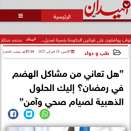
محمد يوسف
رئيس التحرير

حالة غليان في نادي الشيخ زايد:
اتهامات للجنة المؤقتة بـ ”التواطؤ”
وضيا...
الحكومة بنسبة تعديل...
محمد مختار جمعة: الإعلام صانع الوعي
طب و دواء
الإثنين، 24 فبراير 2025
07:24 مـ
بتوقيت القاهرة
2025-02-24 19:24:03
”هل تعاني من مشاكل الهضم
في رمضان؟ إليك الحلول
الذهبية لصيام صحي وآمن”