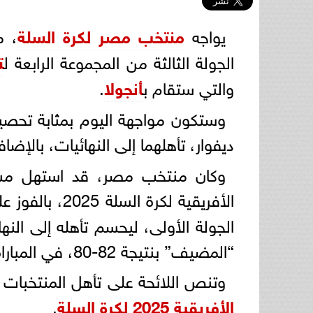
يواجه
منتخب مصر لكرة السلة
، م
الجولة الثالثة من المجموعة الرابعة ل
ت
والتي ستقام ب
أنجولا
.
وستكون مواجهة اليوم بمثابة تحص
ديفوار، تأهلهما إلى النهائيات، بالإض
وكان منتخب مصر، قد استهل مشوا
الأفريقية لكرة السلة 2025، بالفوز على منتخب
الجولة الأولى، ليحسم تأهله إلى ال
“المضيف” بنتيجة 82-80، في المباراة التي جمعتهما أمس السبت.
وتنص اللائحة على تأهل المنتخبات ا
الأفريقية 2025 لكرة السلة
.