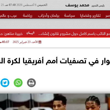
محمد يوسف
رئيس التحرير
الخميس
6 أغسطس 2026
07:40 صـ
21 صفر 1448
صر
تقارير وقضايا
سياسة
برلمان وأحزاب
رياضة
عرب و عالم
ل حول مشروع قانون إنشاء...
خبيرة مناهج: حداثة تخرج المعلمين 
الأحد، 23 فبراير 2025
05:17 مـ
ار في تصفيات أمم أفريقيا لكرة ال