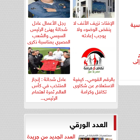
الإفتاء: نزيف الأنف لا
رجل الأعمال عادل
سية
ينقض الوضوء ولا
شحاتة يهنئ الرئيس
يوجب إعادته
السيسي والشعب
المصري بمناسبة ذكرى
ثورة...
لى
بالرقم القومي.. كيفية
عادل شحاتة : إنجاز
الاستعلام عن شكاوى
المنتخب في كأس
تكافل وكرامة
العالم ثمرة اهتمام
الرئيس...
العدد الورقي
العدد الجديد من جريدة