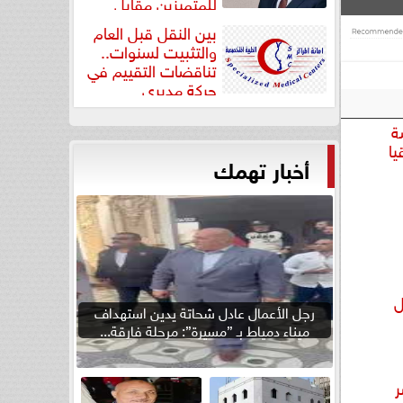
للمتميزين مقابل
جودة...
بين النقل قبل العام
والتثبيت لسنوات..
تناقضات التقييم في
حركة مديري
”مستشفيات...
ة
يا
أخبار تهمك
ل
رجل الأعمال عادل شحاتة يدين استهداف
ميناء دمياط بـ ”مسيرة”: مرحلة فارقة...
ر