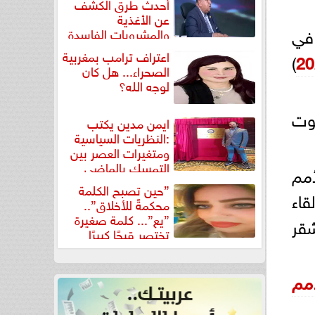
أحدث طرق الكشف
عن الأغذية
في
والمشروبات الفاسدة
في كتاب...
اعتراف ترامب بمغربية
)
الصحراء... هل كان
لوجه الله؟
وت
ايمن مدين يكتب
:النظريات السياسية
ومتغيرات العصر بين
التمسك بالماضي
مم
ومواجهة تحديات...
”حين تصبح الكلمة
 في لقاء
محكمةً للأخلاق”..
”يع”... كلمة صغيرة
شقر
تختصر قبحًا كبيرًا
مم