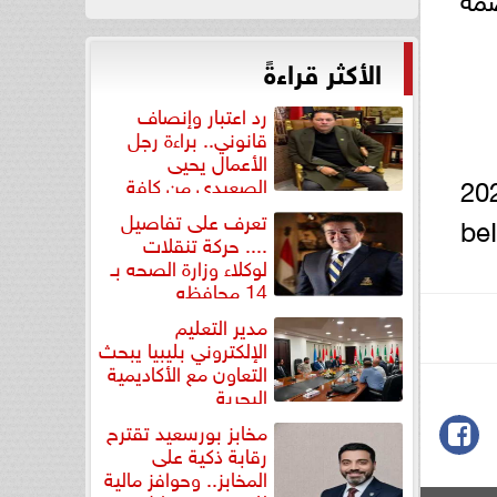
الأكثر قراءةً
رد اعتبار وإنصاف
قانوني.. براءة رجل
الأعمال يحيى
فوار في تصفيات كأس أمم أفريقيا لكرة السلة 2025
الصعيدي من كافة
التهم...
تعرف على تفاصيل
ة السلة وقناته على موقع “يوتيوب”، إلى جانب قناة beIN
.... حركة تنقلات
لوكلاء وزارة الصحه بـ
14 محافظه
مدير التعليم
الإلكتروني بليبيا يبحث
التعاون مع الأكاديمية
البحرية
مخابز بورسعيد تقترح
رقابة ذكية على
المخابز.. وحوافز مالية