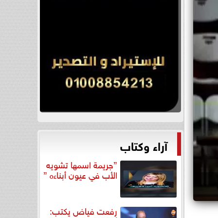
آراء وكتاب
”جريمة اسمها تشويه
الأب في عيون أبناءه ”
رفعت فياض يكتب: