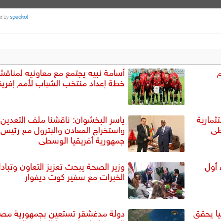
أسامة نبيه يجتمع مع معاونيه لمناقش
خطة إعداد منتخب الشباب لأمم إفريق
ثمارية
ياسر البخشوان: ناقشنا ملف التعدين
طى
واستخراج المعادن والبترول مع رئيس
جمهورية أفريقيا الوسطى
 أول
وزير الصحة يبحث تعزيز التعاون وتباد
الخبرات مع سفير كوت ديفوار
يا يحقق
دولة مدغشقر تستعين بجمهورية مص