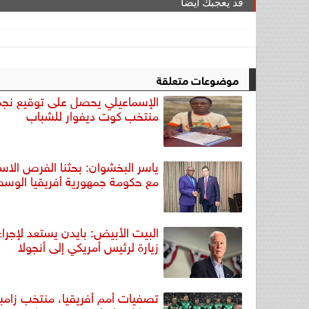
قد يعجبك ايضا
موضوعات متعلقة
الإسماعيلي يحصل على توقيع نجم
منتخب كوت ديفوار للشباب
ياسر البخشوان: بحثنا الفرص الاست
مع حكومة جمهورية أفريقيا الوس
البيت الأبيض: بايدن يستعد لإجراء
زيارة لرئيس أمريكي إلى أنجولا
تصفيات أمم أفريقيا، منتخب زامب