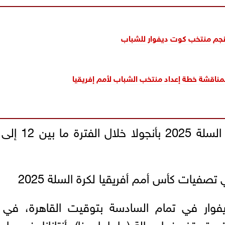
نجم منتخب كوت ديفوار للشباب
لمناقشة خطة إعداد منتخب الشباب لأمم إفريقيا
صفيات كأس أمم أفريقيا لكرة السلة 2025
ار في تمام السادسة بتوقيت القاهرة، في أ
تي تستضيفها صالة (ماهاماسينا) بأنتاناناريفو، عا