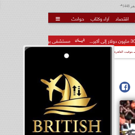
هـ
اقتصاد
آراء وكتاب
حوادث

مستشفى بهية تستقبل اللواء سمير فرج مشيدا بها: نموذ
بتوقيت القاهرة