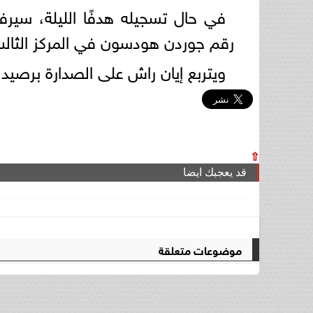
رقم جوردن هودسون في المركز الثالث ب
ويتربع إيان راش على الصدارة برصيد 346 هدفًا، يليه روجي هانت بـ 285 هدفًا
⇧
قد يعجبك ايضا
موضوعات متعلقة