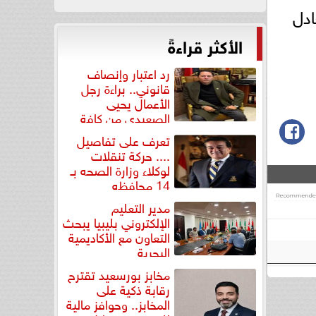
ول، ليعادل
الأكثر قراءةً
رد اعتبار وإنصاف
قانوني.. براءة رجل
الأعمال يحيى
الصعيدي من كافة
التهم...
تعرف على تفاصيل
.... حركة تنقلات
لوكلاء وزارة الصحه بـ
14 محافظه
مدير التعليم
الإلكتروني بليبيا يبحث
التعاون مع الأكاديمية
البحرية
مخابز بورسعيد تقترح
رقابة ذكية على
المخابز.. وحوافز مالية