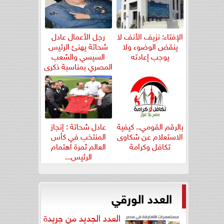
الإفتاء: نزيف الأنف لا
رجل الأعمال عادل
ينقض الوضوء ولا
شحاتة يهنئ الرئيس
يوجب إعادته
السيسي والشعب
المصري بمناسبة ذكرى
ثورة...
بالرقم القومي.. كيفية
عادل شحاتة : إنجاز
الاستعلام عن شكاوى
المنتخب في كأس
تكافل وكرامة
العالم ثمرة اهتمام
الرئيس...
العدد الورقي
العدد الجديد من جريدة