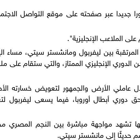
ا جديدا عبر صفحته على موقع التواصل الاجتم
لى الملاعب الإنجليزية".
المرتقبة بين ليفربول ومانشستر سيتي، مساء ال
حد، ضمن منافسات الجولة الـ26 من الدوري الإنجليزي الممتاز، والتي ستقام على
 عاملي الأرض والجمهور لتعويض خسارته الأخي
-1) في إياب ملحق دوري أبطال أوروبا، فيما يسعى ليفربول لت
نها تشهد مواجهة مباشرة بين النجم المصري م
 حديثًا إلى مانشستر سيتي.