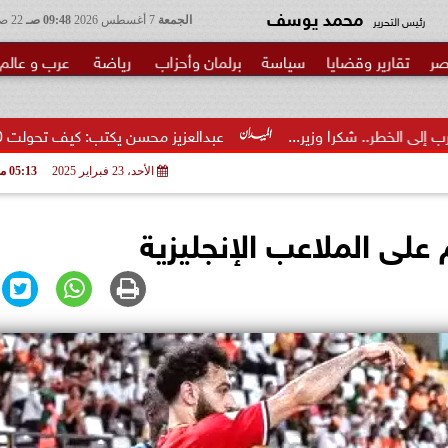
محمد يوسف
رئيس التحرير
الجمعة
7 أغسطس 2026
09:48 صـ
22 صفر 1448
صر
تقارير وقضايا
سياسة
برلمان وأحزاب
رياضة
عرب و عالم
وزير...
عبدالعزيز محسن يكتب: كيف تحولت 30 مليون دولار إلى أكبر...
الأحد، 23 فبراير 2025
05:13 مـ
على الملاعب الإنجليزية