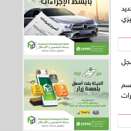
ديد
يزي
 سجل
سم
تي (سجل 4 أهداف وصنع 10 تمريرات