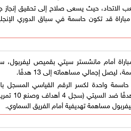
ب الاتحاد، حيث يسعى صلاح إلى تحقيق إنجاز ج
مباراة قد تكون حاسمة في سباق الدوري الإنجل
 محمد صلاح حتى الآن 22 مباراة أمام مانشستر سيتي بقميص ليفربول،
 حاسمة واحدة لكسر الرقم القياسي المسجل با
ستيفن جيرارد، الذي ساهم في 14 هدفًا ضد السي
يفربول مساهمة تهديفية أمام الفريق السماوي.