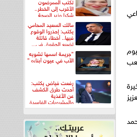
تكتب الممرضون
الأقرب إلى الخطر..
اعي
شكرا وزير الصحة
لتكريم...
مالك السعيد المحامي
يكتب: إحذروا الوقوع
فيها.. أخطاء قاتلة
تضيع الحقوق في...
يوم
”جريمة اسمها تشويه
 ملعب
الأب في عيون أبناءه ”
رفعت فياض يكتب:
رة
أحدث طرق الكشف
عزيز
عن الأغذية
والمشروبات الفاسدة
في كتاب...
حمد