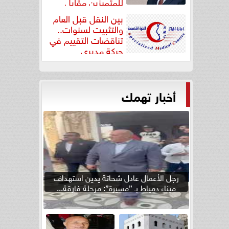
للمتميزين مقابل
جودة...
بين النقل قبل العام
والتثبيت لسنوات..
تناقضات التقييم في
حركة مديري
”مستشفيات...
أخبار تهمك
رجل الأعمال عادل شحاتة يدين استهداف
ميناء دمياط بـ ”مسيرة”: مرحلة فارقة...