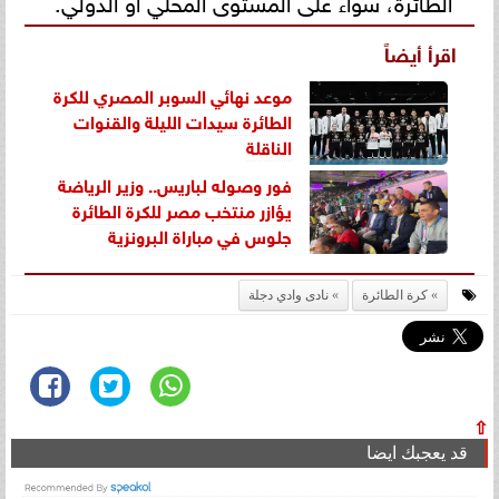
اقرأ أيضاً
موعد نهائي السوبر المصري للكرة
الطائرة سيدات الليلة والقنوات
الناقلة
فور وصوله لباريس.. وزير الرياضة
يؤازر منتخب مصر للكرة الطائرة
جلوس في مباراة البرونزية
كرة الطائرة
نادى وادي دجلة
⇧
قد يعجبك ايضا