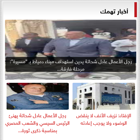
أخبار تهمك
رجل الأعمال عادل شحاتة يدين استهداف ميناء دمياط بـ ”مسيرة”:
مرحلة فارقة...
الإفتاء: نزيف الأنف لا ينقض
رجل الأعمال عادل شحاتة يهنئ
الوضوء ولا يوجب إعادته
الرئيس السيسي والشعب المصري
بمناسبة ذكرى ثورة...