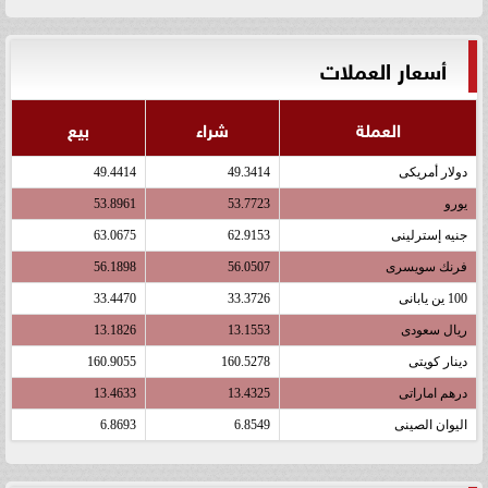
أسعار العملات
العملة
شراء
بيع
دولار أمريكى
49.3414
49.4414
يورو
53.7723
53.8961
جنيه إسترلينى
62.9153
63.0675
فرنك سويسرى
56.0507
56.1898
100 ين يابانى
33.3726
33.4470
ريال سعودى
13.1553
13.1826
دينار كويتى
160.5278
160.9055
درهم اماراتى
13.4325
13.4633
اليوان الصينى
6.8549
6.8693