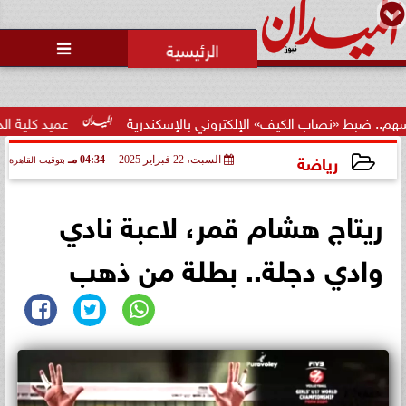
محمد يوسف
رئيس التحرير

صرخة قبل الكارثة.. بلاغ إلى النائب
العام ووزير الشباب والرياضة و وزير
...
الإلكتروني بالإسكندرية
عميد كلية الدراسات الإسلامية: المباه
رياضة
السبت، 22 فبراير 2025
04:34 مـ
بتوقيت القاهرة
2025-02-22 16:34:11
ريتاج هشام قمر، لاعبة نادي
وادي دجلة.. بطلة من ذهب