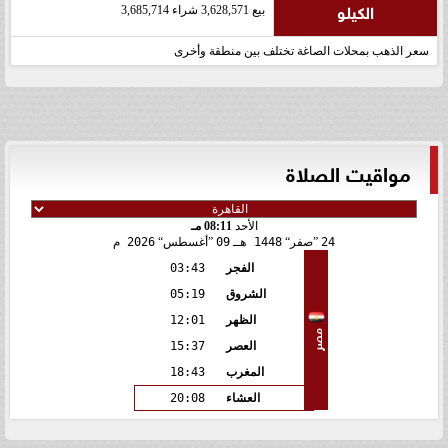
الكيلو
بيع 3,628,571 شراء 3,685,714
سعر الذهب بمحلات الصاغة تختلف بين منطقة وأخرى
مواقيت الصلاة
الأحد
08:11 مـ
24
صفر
1448 هـ
09
أغسطس
2026 م
الفجر
03:43
الشروق
05:19
الظهر
12:01
مصر
العصر
15:37
المغرب
18:43
العشاء
20:08