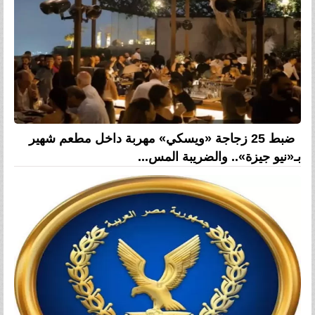
ضبط 25 زجاجة «ويسكي» مهربة داخل مطعم شهير
بـ«نيو جيزة».. والضريبة المس...