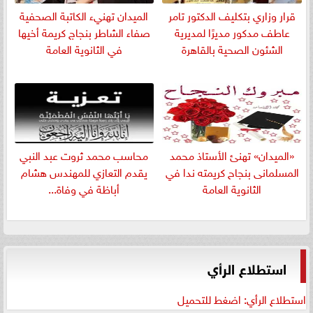
قرار وزاري بتكليف الدكتور تامر
الميدان تهنيء الكاتبة الصحفية
عاطف مدكور مديرًا لمديرية
صفاء الشاطر بنجاج كريمة أخيها
الشئون الصحية بالقاهرة
في الثانوية العامة
«الميدان» تهنئ الأستاذ محمد
​محاسب محمد ثروت عبد النبي
المسلمانى بنجاح كريمته ندا في
يقدم التعازي للمهندس هشام
الثانوية العامة
أباظة في وفاة...
استطلاع الرأي
استطلاع الرأي: اضغط للتحميل