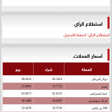
استطلاع الرأي
استطلاع الرأي: اضغط للتحميل
أسعار العملات
العملة
شراء
بيع
دولار أمريكى
49.3414
49.4414
يورو
53.7723
53.8961
جنيه إسترلينى
62.9153
63.0675
فرنك سويسرى
56.0507
56.1898
100 ين يابانى
33.3726
33.4470