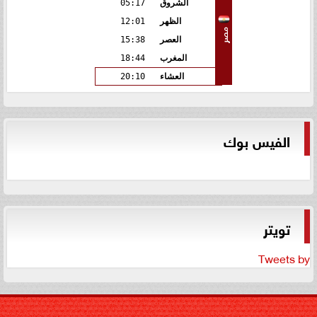
الشروق
05:17
الظهر
12:01
مصر
العصر
15:38
المغرب
18:44
العشاء
20:10
الفيس بوك
تويتر
Tweets by