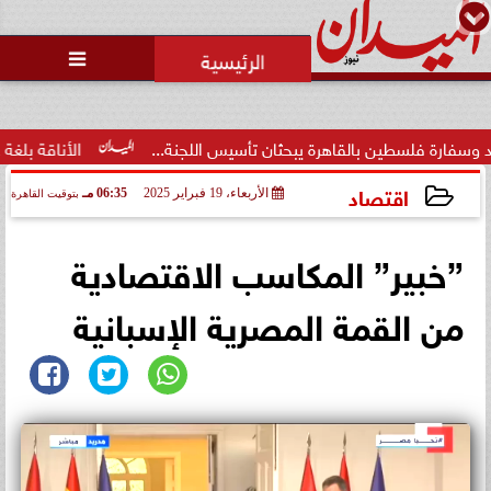
محمد يوسف
رئيس التحرير

لسطين بالقاهرة يبحثان تأسيس اللجنة...
الأناقة بلغة عصرية.. 
اقتصاد
الأربعاء، 19 فبراير 2025
06:35 مـ
بتوقيت القاهرة
2025-02-19 18:35:11
”خبير” المكاسب الاقتصادية
من القمة المصرية الإسبانية