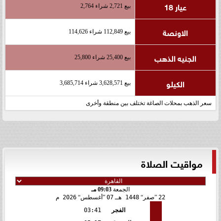
عيار 18
بيع 2,721 شراء 2,764
الاونصة
بيع 112,849 شراء 114,626
الجنيه الذهب
بيع 25,400 شراء 25,800
الكيلو
بيع 3,628,571 شراء 3,685,714
سعر الذهب بمحلات الصاغة تختلف بين منطقة وأخرى
مواقيت الصلاة
الجمعة
09:03 مـ
22
صفر
1448 هـ
07
أغسطس
2026 م
الفجر
03:41