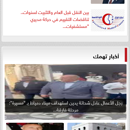
بين النقل قبل العام والتثبيت لسنوات..
تناقضات التقييم في حركة مديري
”مستشفيات...
أخبار تهمك
رجل الأعمال عادل شحاتة يدين استهداف ميناء دمياط بـ ”مسيرة”:
مرحلة فارقة...