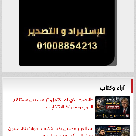
آراء وكتاب
«النصر» الذي لم يكتمل: ترامب بين مستنقع
الحرب ومطرقة الانتخابات
عبدالعزيز محسن يكتب: كيف تحولت 30 مليون
دولار إلى أكبر هدية سياسية...