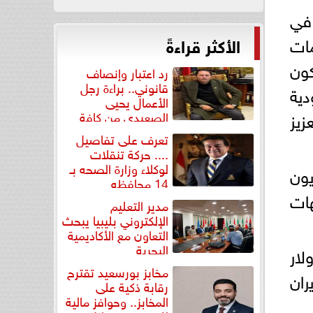
يران في
مات
الأكثر قراءةً
كون
رد اعتبار وإنصاف
قانوني.. براءة رجل
دﯾﺔ
الأعمال يحيى
زيز
الصعيدي من كافة
التهم...
تعرف على تفاصيل
.... حركة تنقلات
لوكلاء وزارة الصحه بـ
ﺟرﺑﺔ اﺗﺻﺎل ﻻ ﻣﺛﯾل ﻟﮭﺎ ﻷﻛﺛر ﻣن 25 ﻣﻠﯾون
14 محافظه
ﮭﺎت
مدير التعليم
الإلكتروني بليبيا يبحث
التعاون مع الأكاديمية
البحرية
 بحوالي 10 مليون دولار
مخابز بورسعيد تقترح
ران
رقابة ذكية على
المخابز.. وحوافز مالية