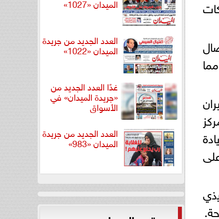
الميدان «1027»
ات
العدد الجديد من جريدة
صال
الميدان «1022»
مما
غدًا العدد الجديد من
«جريدة الميدان» في
طيران
الأسواق
ركز
العدد الجديد من جريدة
ﺎدة
الميدان «983»
لى
ﻟرﺋﯾس اﻟﺗﻧﻔﯾذي