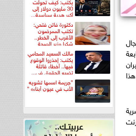
يكتب: كيف تحولت
30 مليون دولار إلى
أكبر هدية سياسية...
دكتورة فاتن فتحي:
تكتب الممرضون
الأقرب إلى الخطر..
مجال
شكرا وزير الصحة
لتكريم...
راتيجية مع شركة Arabia SKYFive التابعة
مالك السعيد المحامي
يكتب: إحذروا الوقوع
) لشركات الطيران
فيها.. أخطاء قاتلة
تضيع الحقوق في...
ضي (A2G)، وﯾﻣﺛل ھذا
”جريمة اسمها تشويه
الأب في عيون أبناءه ”
رية
رنت