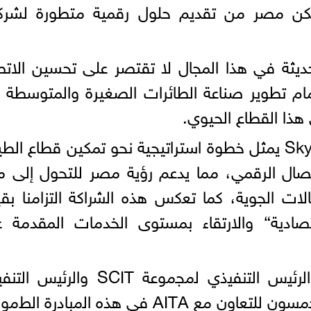
مكن مصر من تقديم حلول رقمية متطورة لشرك
الحديثة في هذا المجال لا تقتصر على تحسين الات
أمام تطوير صناعة الطائرات الصغيرة والمتوسطة 
هذا القطاع الحيوي.
وأضاف الحداد، إن التعاون مع SkyFive يمثل خطوة استراتيجية نحو تمكين قطاع ال
صال الرقمي، مما يدعم رؤية مصر للتحول إلى م
لات الجوية، كما ﺗﻌﻛس ھذه اﻟﺷراﻛﺔ اﻟﺗزاﻣﻧﺎ ﺑﻘﯾ
ﺎدﯾﺔ“ والارتقاء بمستوى الخدمات المقدمة ع
من جهته قال ﻣﺣﻣد ﻋﺑد اﻟرﺣﯾم، اﻟرﺋﯾس اﻟﺗﻧﻔﯾذي ﻟﻣﺟﻣوﻋﺔ SCIT وا