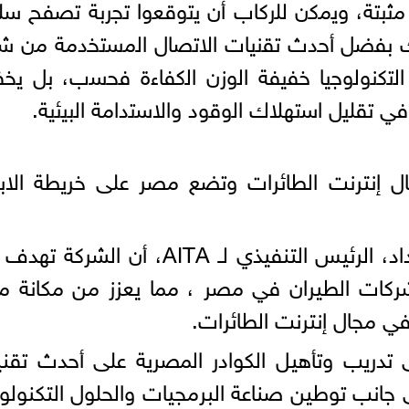
ﺔ ﻣﺛﺑﺗﺔ، وﯾﻣﻛن ﻟﻠرﻛﺎب أن ﯾﺗوﻗﻌوا ﺗﺟرﺑﺔ ﺗﺻﻔﺢ ﺳ
ﻟك ﺑﻔﺿل أﺣدث ﺗﻘﻧﯾﺎت اﻻﺗﺻﺎل اﻟﻣﺳﺗﺧدﻣﺔ ﻣن ﺷ
ﺿﻣن دﻣﺞ اﻟﺗﻛﻧوﻟوﺟﯾﺎ ﺧﻔﯾﻔﺔ اﻟوزن اﻟﻛﻔﺎءة ﻓﺣﺳب، ﺑل ﯾ
ﻲ ﺗﻘﻠﯾل اﺳﺗﮭﻼك اﻟوﻗود واﻻﺳﺗداﻣﺔ اﻟﺑﯾﺋﯾﺔ.
جال إنترنت الطائرات وتضع مصر على خريطة الابت
ومن جانبه أكد المهندس محمد الحداد، الرئيس التنفيذي لـ AITA، أن الش
شركات الطيران في مصر ، مما يعزز من مكانة 
في مجال إنترنت الطائرات.
ى تدريب وتأهيل الكوادر المصرية على أحدث تقن
الطائرات عبر تقنية (A2G)، إلى جانب توطين صناعة البرمجيات والحلول التكنو