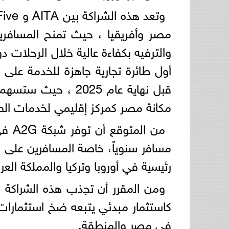
مصر وأفريقيا ، حيث تمنح المسافري
والترفيه بكفاءة عالية خلال الرحلات دو
أول طﺎﺋرة ﺗﺟﺎرﯾﺔ ﺟﺎھزة ﻟﻠﺧدﻣﺔ ﻋﻠﻰ 
ﻗﺑل ﻧﮭﺎﯾﺔ ﻋﺎم 2025
مكانة مصر كمركز إقليمي لخدمات الطي
ﻣﺳﺎﻓر ﺳﻧوﯾﺎً، ﺧﺎﺻﺔ اﻟﻣﺳﺎﻓرﯾن ﻋﻠﻰ
رﺋﯾﺳﯾﺔ ﻓﻲ أوروﺑﺎ وﺗرﻛﯾﺎ واﻟﻣﻣﻠﻛﺔ اﻟ
كاستثمار مبدئي يتبعه ضخ استثمارات
ﻓﻲ ﻣﺻر واﻟﻣﻧطﻘﺔ.