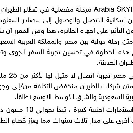
وتعد هذه الشراكة بين AITA و Arabia SKYFive مرحلة مفصلية في قطاع الط
ن إمكانية الاتصال والوصول إلى مصادر المعلو
ن التأثير على أجهزة الطائرة، هذا ومن المقرر أن ت
ﻣﺗن رﺣﻠﺔ دوﻟﯾﺔ ﺑﯾن ﻣﺻر واﻟﻣﻣﻠﻛﺔ اﻟﻌرﺑﯾﺔ اﻟﺳﻌو
 ، حيث ستسهم هذه الخطوة في تحسين تجربة السفر الجوي وتع
ران الحديثة.
ﻣن اﻟﻣﺗوﻗﻊ أن ﺗوﻓر ﺷﺑﻛﺔ A2G في مصر ﺗ
 ﻣﺗن ﺷرﻛﺎت اﻟطﯾران ﻣﻧﺧﻔض اﻟﺗﻛﻠﻔﺔ ﻣن/إﻟﻰ وﺟ
ﻌرﺑﯾﺔ اﻟﺳﻌودﯾﺔ واﻟﺷرق اﻷوﺳط اﻷوﺳﻊ ﻧطﺎﻗﺎً.
وﻣن اﻟﻣﻘرر أن ﺗﺟذب ھذه اﻟﺷراﻛﺔ اﺳﺗﺛﻣﺎرات أﺟﻧﺑﯾﺔ ﻛﺑﯾرة ، تبدأ
 أخرى على مدار ثلاث سنوات ﻣﻣﺎ ﯾﻌزز ﻗطﺎع اﻟطﯾ