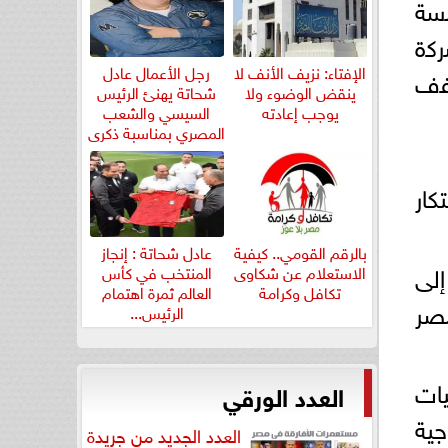
ﻠﺳﺔ
رﻛة
الإفتاء: نزيف الأنف لا
رجل الأعمال عادل
ﺧﻔف
ينقض الوضوء ولا
شحاتة يهنئ الرئيس
يوجب إعادته
السيسي والشعب
المصري بمناسبة ذكرى
ثورة...
كار
بالرقم القومي.. كيفية
عادل شحاتة : إنجاز
ركة تهدف إلى
الاستعلام عن شكاوى
المنتخب في كأس
تكافل وكرامة
العالم ثمرة اهتمام
مصر
الرئيس...
يات
العدد الورقي
لوجية
العدد الجديد من جريدة