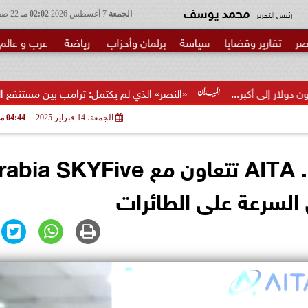
محمد يوسف
رئيس التحرير
الجمعة
7 أغسطس 2026
02:02 مـ
22 صفر 1448
صر
تقارير وقضايا
سياسة
برلمان وأحزاب
رياضة
عرب و عالم
«النصر» الذي لم يكتمل: ترامب بين مستنقع الحرب ومطرقة الان
الجمعة، 14 فبراير 2025
04:44 مـ
باستثمارات 10 مليون دولار.. AITA تتعاون مع  SKYFive
السرعة على الطائرات