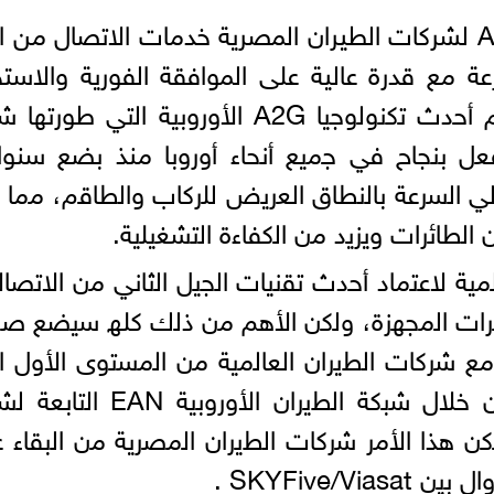
ومن خلال هذا التعاون، ستوفر AITA لشركات الطيران المصرية خدمات الاتصال من
مع قدرة عالية على الموافقة الفورية والاستج
للمسافرين والطاقم، وذﻟك ﺑﺎﺳﺗﺧدام أﺣدث ﺗﻛﻧوﻟوﺟﯾﺎ A2G اﻷوروﺑﯾﺔ اﻟﺗﻲ طو
مل ﺑﺎﻟﻔﻌل ﺑﻧﺟﺎح ﻓﻲ ﺟﻣﯾﻊ أﻧﺣﺎء أوروﺑﺎ منذ بضع سنو
ﻲ اﻟﺳرﻋﺔ ﺑﺎﻟﻧطﺎق اﻟﻌرﯾض ﻟﻠرﻛﺎب واﻟطﺎﻗم، ﻣﻣﺎ ي
ﻟطﺎﺋرات وﯾزﯾد ﻣن اﻟﻛﻔﺎءة اﻟﺗﺷﻐﯾﻠﯾﺔ.
ﻣﯾﺔ ﻻﻋﺗﻣﺎد أﺣدث ﺗﻘﻧﯾﺎت اﻟﺟﯾل اﻟﺛﺎﻧﻲ ﻣن اﻻﺗﺻ
ﺋرات اﻟﻣﺟﮭزة، وﻟﻛن اﻷھم ﻣن ذﻟك ﻛﻠﮫ ﺳﯾﺿﻊ ﺻﻧ
ﻣﻊ ﺷرﻛﺎت اﻟطﯾران اﻟﻌﺎﻟﻣﯾﺔ ﻣن اﻟﻣﺳﺗوى اﻷول ا
ﺗﺳﺗﺧدم ﺑﺎﻟﻔﻌل ﺗﻘﻧﯾﺔ SKYFive ﻣن ﺧﻼل ﺷﺑﻛﺔ اﻟطﯾران اﻷوروﺑﯾﺔ
ﺳﯾﻣﻛن ھذا اﻷﻣر ﺷرﻛﺎت اﻟطﯾران اﻟﻣﺻرﯾﺔ ﻣن اﻟﺑﻘﺎء 
SKYFive/ .