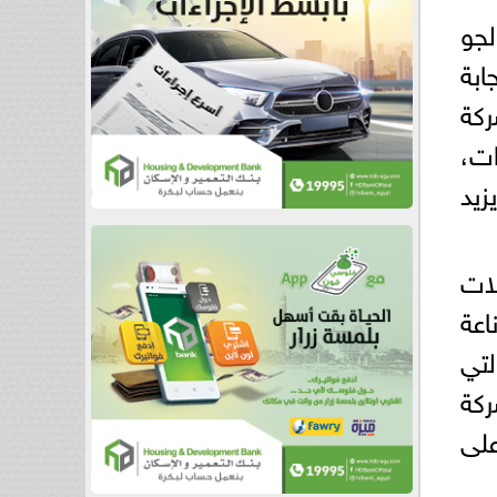
 الجو
ابة
رﺗﮭﺎ ﺷرﻛﺔ
ات،
زيد
ﺎﻻت
ﺎﻋﺔ
ﻟﺗﻲ
 EAN اﻟﺗﺎﺑﻌﺔ ﻟﺷرﻛﺔ
ﻋﻠﻰ