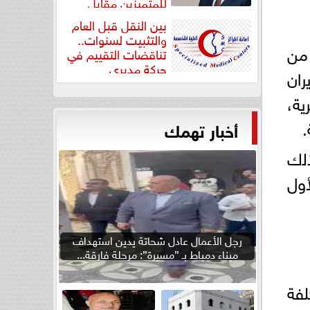
للمتميزين مقابل
جودة...
بين النقل قبل العام
والتثبيت لسنوات..
 من
تناقضات التقييم في
حركة مديري
ان
”مستشفيات...
ية،
أخبار تهمك
ذﻟك
ﻷول
رجل الأعمال عادل شحاتة يدين استهداف
ميناء دمياط بـ ”مسيرة”: مرحلة فارقة...
فة