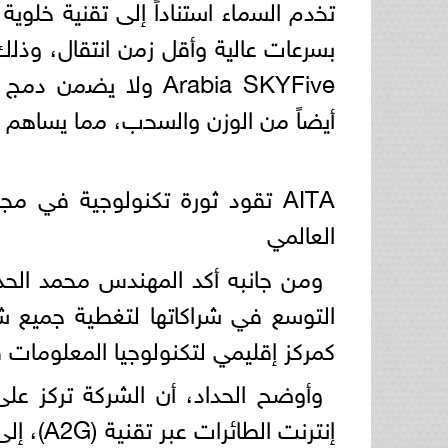
ﺗﺧدم اﻟﺳﻣﺎء اﺳﺗﻧﺎداً إﻟﻰ ﺗﻘﻧﯾﺔ ﺧﻠوﯾ
ﺑﺳرﻋﺎت ﻋﺎﻟﯾﺔ وأﻗل زﻣن اﻧﺗﻘﺎل، وذ
Arabia SKYFive وﻻ ﯾ
أﯾﺿﺎً ﻣن اﻟوزن واﻟﺳﺣب، ﻣﻣﺎ ﯾﺳﺎھم ﻓ
AITA تقود ثورة تكنولوجية في م
العالمي
التوسع في شراكاتها لتغطية جميع 
كمركز إقليمي لتكنولوجيا المعلومات 
وأوضح الحداد، أن الشركة تركز عل
إنترنت 