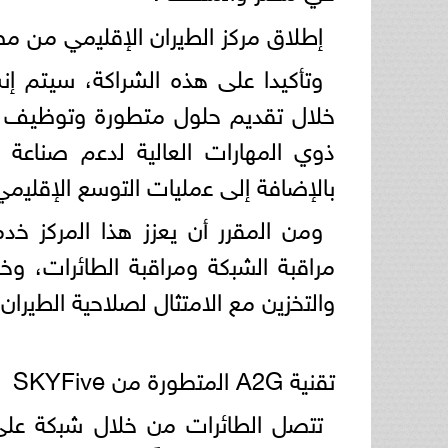
إطﻼق ﻣرﻛز اﻟطﯾران اﻹﻗﻠﯾﻣﻲ من م
وتأكيدا على هذه الشراكة، سيتم إ
خلال تقديم حلول متطورة وتوظيف ك
ذوي اﻟﻣﮭﺎرات اﻟﻌﺎﻟﯾﺔ ﻟدﻋم ﺻﻧﺎﻋﺔ 
ﺑﺎﻹﺿﺎﻓﺔ إﻟﻰ ﻋﻣﻠﯾﺎت اﻟﺗوﺳﻊ اﻹﻗﻠﯾﻣﻲ اﻟﻣﺧطط ﻟﮭﺎ ﻣن
وﻣن اﻟﻣﻘرر أن ﯾﻌزز ھذا اﻟﻣرﻛز ﺧ
ﻣراﻗﺑﺔ اﻟﺷﺑﻛﺔ وﻣراﻗﺑﺔ اﻟطﺎﺋرات، و
واﻟﺗﺧزﯾن ﻣﻊ اﻻﻣﺗﺛﺎل ﻟﺻﻼﺣﯾﺔ اﻟطﯾران.
ﺗﻘﻧﯾﺔ A2G اﻟﻣﺗطورة ﻣن SKYFive
ﺗﺗﺻل اﻟطﺎﺋرات ﻣن ﺧﻼل ﺷﺑﻛﺔ ﻋﻠﻰ 