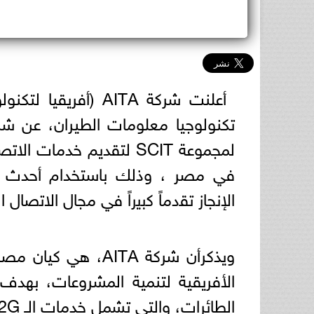
أعلنت شركة AITA (أف
اﻹﻧﺟﺎز ﺗﻘدﻣﺎً ﻛﺑﯾراً ﻓﻲ ﻣﺟﺎل اﻻﺗﺻﺎل 
ويذكرأن شركة AITA
الأفريقية لتنمية المشروعات، بهدف 
الطائرات، والتي تشمل خدمات الـ A2G.