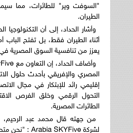
"السوفت وير" للطائرات، مما سي
الطيران.
وأشار الحداد، إلى أن التكنولوجيا 
أثناء الطيران فقط، بل تفتح الباب 
يعزز من تنافسية السوق المصرية في 
المصري والإفريقي بأحدث حلول الات
إقليمي رائد للإبتكار في مجال الاتصا
اﻟﺗﺣول اﻟرﻗﻣﻲ وﺧﻠﻖ اﻟﻔرص اﻻﻗﺗﺻ
الطائرات المصرية.
ﻟﺷرﻛة Arabia SKYFive : "نحن ﻣﺗﺣﻣﺳون ﻟﻠﺗﻌﺎون ﻣﻊ AITA في هذه اﻟﻣﺑﺎدرة اﻟطﻣوﺣﺔ.