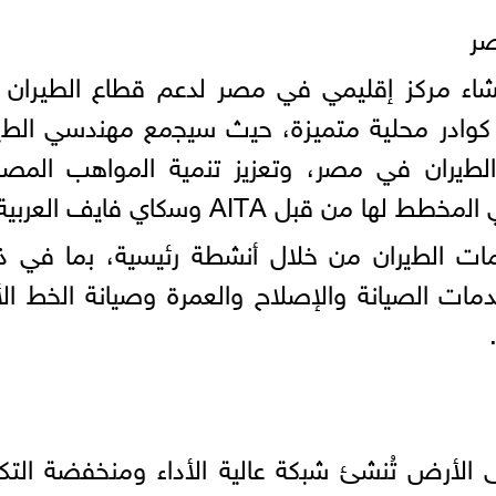
صر
نشاء مركز إقليمي في مصر لدعم قطاع الطيران
وادر محلية متميزة، ﺣﯾث ﺳﯾﺟﻣﻊ ﻣﮭﻧدﺳﻲ اﻟطﯾر
اﻟطﯾران ﻓﻲ ﻣﺻر، وﺗﻌزﯾز ﺗﻧﻣﯾﺔ اﻟﻣواھب المصر
 ﻗﺑل AITA وﺳﻛﺎي ﻓﺎﯾف اﻟﻌرﺑﯾﺔ.
دﻣﺎت اﻟطﯾران ﻣن ﺧﻼل أﻧﺷطﺔ رﺋﯾﺳﯾﺔ، ﺑﻣﺎ ﻓﻲ 
خدمات اﻟﺻﯾﺎﻧﺔ واﻹﺻﻼح والعمرة وﺻﯾﺎﻧﺔ اﻟﺧط ا
اﻷرض ﺗُﻧﺷﺊ ﺷﺑﻛﺔ ﻋﺎﻟﯾﺔ اﻷداء وﻣﻧﺧﻔﺿﺔ التكل