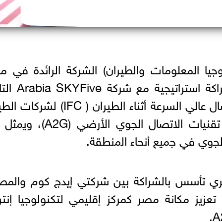
ريقيا لتكنولوجيا المعلومات والطيران) الشركة الرائدة في 
تكنولوجيا معلومات الطيران، عن شراكة است
لمجموعة SCIT لتقديم خدمات الاتصال عالي السرعة أثناء الطيران ( IFC
في مصر ، وذلك باستخدام أحدث تقنيات الاتصال الجوي الأر
اﻟﺟوي ﻓﻲ ﺟﻣﯾﻊ أﻧﺣﺎء اﻟﻣﻧطﻘﺔ.
، هي كيان مصري تأسس بالشراكة بين شركتي إيدج كوم والمص
تعزيز مكانة مصر كمركز إقليمي لتكنولوجيا إنت