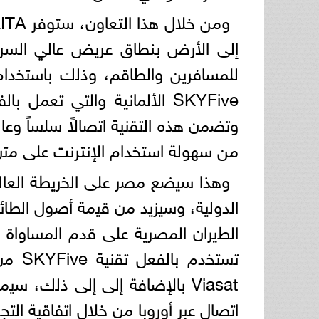
إلى الأرض بنطاق عريض عالي السرعة 
SKYFive الألمانية واﻟﺗﻲ تع
وﺗﺿﻣن ھذه اﻟﺗﻘﻧﯾﺔ اﺗﺻﺎﻻً ﺳﻠﺳﺎً وﻋﺎﻟ
من سهولة استخدام الإنترنت على ﻣﺗن ا
وھذا ﺳﯾﺿﻊ ﻣﺻر ﻋﻠﻰ اﻟﺧرﯾطﺔ اﻟﻌﺎﻟ
اﻟدوﻟﯾﺔ، وﺳﯾزﯾد ﻣن ﻗﯾﻣﺔ أﺻول اﻟطﺎ
اﻟطﯾران اﻟﻣﺻرﯾﺔ ﻋﻠﻰ ﻗدم اﻟﻣﺳﺎواة 
Viasat بالإضافة إلى إﻟﻰ ذﻟك، 
اﺗﺻﺎل ﻋﺑر أوروﺑﺎ ﻣن ﺧﻼل اﺗﻔﺎﻗﯾﺔ اﻟﺗﺟوال ﺑﯾن Viasat