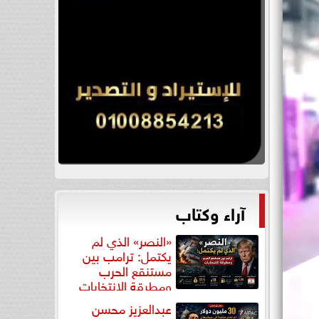
آراء وكتاب
«النصر» الذي لم
يكتمل: ترامب بين
مستنقع الحرب
ومطرقة الانتخابات
عبدالعزيز محسن