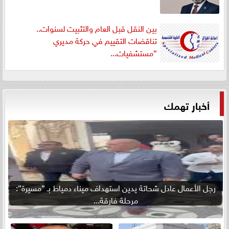
بين النقل قبل العام والتثبيت لسنوات..
تناقضات التقييم في حركة مديري
”مستشفيات...
أخبار تهمك
رجل الأعمال عادل شحاتة يدين استهداف ميناء دمياط بـ ”مسيرة”:
مرحلة فارقة...