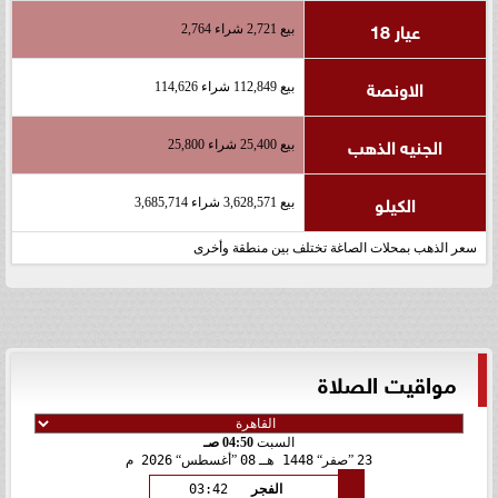
عيار 18
بيع 2,721 شراء 2,764
الاونصة
بيع 112,849 شراء 114,626
الجنيه الذهب
بيع 25,400 شراء 25,800
الكيلو
بيع 3,628,571 شراء 3,685,714
سعر الذهب بمحلات الصاغة تختلف بين منطقة وأخرى
مواقيت الصلاة
السبت
04:50 صـ
23
صفر
1448 هـ
08
أغسطس
2026 م
الفجر
03:42