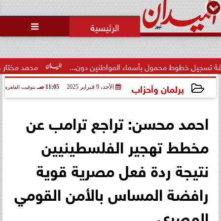
محمد يوسف
رئيس التحرير

طوط محمول بأسماء المواطنين دون...
محمد مختار جمعة: بدل ال
برلمان وأحزاب
الأحد، 9 فبراير 2025
11:05 صـ
بتوقيت القاهرة
2025-02-09 11:05:07
احمد محسن: تراجع ترامب عن
مخطط تهجير الفلسطينيين
نتيجة ردة فعل مصرية قوية
رافضة المساس بالأمن القومي
المصري