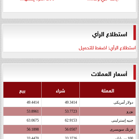
استطلاع الرأي
استطلاع الرأي: اضغط للتحميل
أسعار العملات
العملة
شراء
بيع
دولار أمريكى
49.3414
49.4414
يورو
53.7723
53.8961
جنيه إسترلينى
62.9153
63.0675
فرنك سويسرى
56.0507
56.1898
100 ين يابانى
33.3726
33.4470