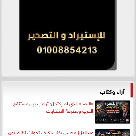
آراء وكتاب
«النصر» الذي لم يكتمل: ترامب بين مستنقع
الحرب ومطرقة الانتخابات
عبدالعزيز محسن يكتب: كيف تحولت 30 مليون