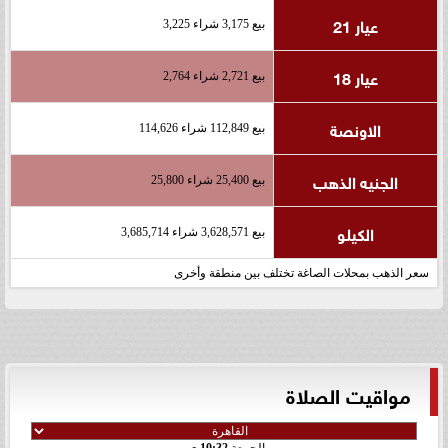
عيار 21
بيع 3,175 شراء 3,225
عيار 18
بيع 2,721 شراء 2,764
الاونصة
بيع 112,849 شراء 114,626
الجنيه الذهب
بيع 25,400 شراء 25,800
الكيلو
بيع 3,628,571 شراء 3,685,714
سعر الذهب بمحلات الصاغة تختلف بين منطقة وأخرى
مواقيت الصلاة