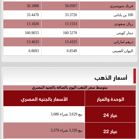
فرنك سويسرى
56.0507
56.1898
100 ين يابانى
33.3726
33.4470
ريال سعودى
13.1553
13.1826
دينار كويتى
160.5278
160.9055
درهم اماراتى
13.4325
13.4633
اليوان الصينى
6.8549
6.8693
أسعار الذهب
متوسط سعر الذهب اليوم بالصاغة بالجنيه المصري
الوحدة والعيار
الأسعار بالجنيه المصري
عيار 24
بيع 3,629 شراء 3,686
عيار 22
بيع 3,326 شراء 3,379