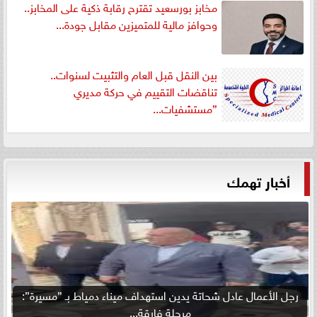
مخابز بورسعيد تقترح رقابة ذكية على المخابز..
وحوافز مالية للمتميزين مقابل جودة...
بين النقل قبل العام والتثبيت لسنوات..
تناقضات التقييم في حركة مديري
”مستشفيات...
أخبار تهمك
رجل الأعمال عادل شحاتة يدين استهداف ميناء دمياط بـ ”مسيرة”:
مرحلة فارقة...