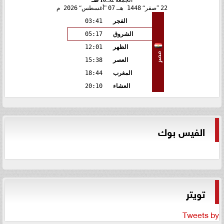
الجمعة
10:32 صـ
22
صفر
1448 هـ
07
أغسطس
2026 م
الفجر
03:41
الشروق
05:17
الظهر
12:01
مصر
العصر
15:38
المغرب
18:44
العشاء
20:10
الفيس بوك
تويتر
Tweets by