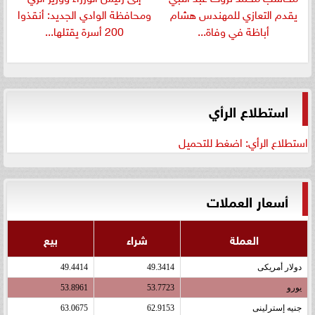
يقدم التعازي للمهندس هشام
ومحافظة الوادي الجديد: أنقذوا
أباظة في وفاة...
200 أسرة يقتلها...
استطلاع الرأي
استطلاع الرأي: اضغط للتحميل
أسعار العملات
العملة
شراء
بيع
دولار أمريكى
49.3414
49.4414
يورو
53.7723
53.8961
جنيه إسترلينى
62.9153
63.0675