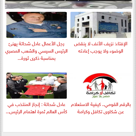
الإفتاء: نزيف الأنف لا ينقض
رجل الأعمال عادل شحاتة يهنئ
الوضوء ولا يوجب إعادته
الرئيس السيسي والشعب المصري
بمناسبة ذكرى ثورة...
بالرقم القومي.. كيفية الاستعلام
عادل شحاتة : إنجاز المنتخب في
عن شكاوى تكافل وكرامة
كأس العالم ثمرة اهتمام الرئيس...