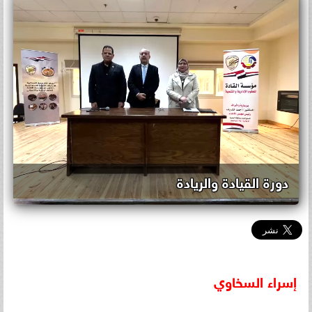
دورة القيادة والريادة
إسراء
السخاوي