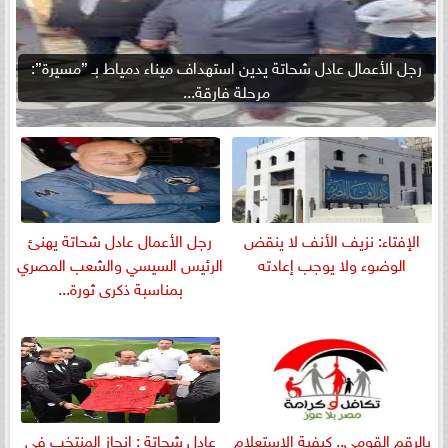
رجل الأعمال عادل شحاتة يدين استهداف ميناء دمياط بـ ”مسيرة”:
مرحلة فارقة...
الإفتاء: نزيف الأنف لا ينقض
رجل الأعمال عادل شحاتة يهنئ
الوضوء ولا يوجب إعادته
الرئيس السيسي والشعب المصري
بمناسبة ذكرى ثورة...
بالرقم القومي.. كيفية الاستعلام
عادل شحاتة : إنجاز المنتخب في