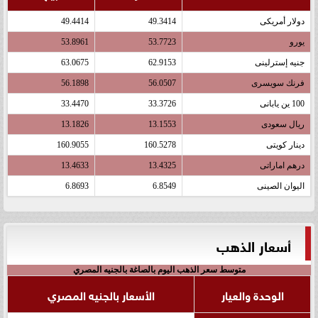
دولار أمريكى
49.3414
49.4414
يورو
53.7723
53.8961
جنيه إسترلينى
62.9153
63.0675
فرنك سويسرى
56.0507
56.1898
100 ين يابانى
33.3726
33.4470
ريال سعودى
13.1553
13.1826
دينار كويتى
160.5278
160.9055
درهم اماراتى
13.4325
13.4633
اليوان الصينى
6.8549
6.8693
أسعار الذهب
متوسط سعر الذهب اليوم بالصاغة بالجنيه المصري
الوحدة والعيار
الأسعار بالجنيه المصري