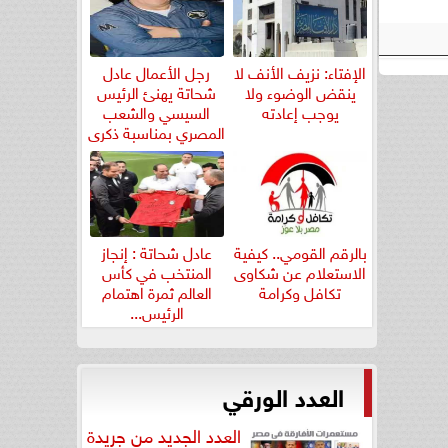
الإفتاء: نزيف الأنف لا
رجل الأعمال عادل
ينقض الوضوء ولا
شحاتة يهنئ الرئيس
يوجب إعادته
السيسي والشعب
المصري بمناسبة ذكرى
ثورة...
بالرقم القومي.. كيفية
عادل شحاتة : إنجاز
الاستعلام عن شكاوى
المنتخب في كأس
تكافل وكرامة
العالم ثمرة اهتمام
الرئيس...
العدد الورقي
العدد الجديد من جريدة