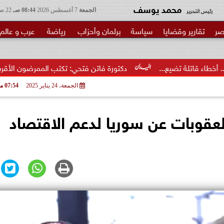
محمد يوسف
رئيس التحرير
الجمعة
7 أغسطس 2026
08:44 صـ
22 صفر 1448
صر
تقارير وقضايا
سياسة
برلمان وأحزاب
رياضة
عرب و عالم
دكتورة فاتن فتحي: تكتب الممرضون الأقرب إلى الخطر.. شكرا وزي
الجمعة، 24 يناير 2025
07:54 مـ
لعقوبات عن سوريا لدعم الاقتصاد