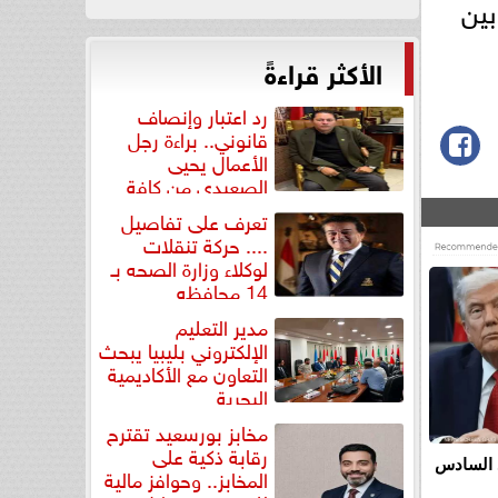
ارب جديد بين
الأكثر قراءةً
رد اعتبار وإنصاف
قانوني.. براءة رجل
الأعمال يحيى
الصعيدي من كافة
التهم...
تعرف على تفاصيل
.... حركة تنقلات
لوكلاء وزارة الصحه بـ
14 محافظه
مدير التعليم
الإلكتروني بليبيا يبحث
التعاون مع الأكاديمية
البحرية
مخابز بورسعيد تقترح
رقابة ذكية على
 السادس
المخابز.. وحوافز مالية