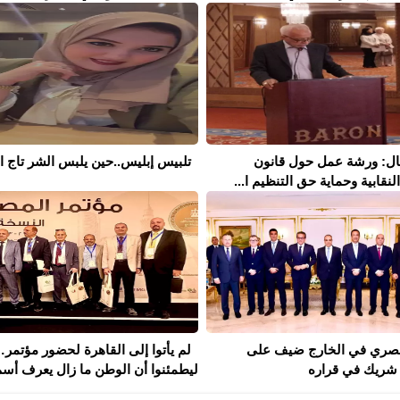
مال: ورشة عمل حول قانون
تلبيس إبليس..حين يلبس الشر تاج ال
نقابية وحماية حق التنظيم ا...
لمصري في الخارج ضيف على
لم يأتوا إلى القاهرة لحضور مؤتمر
شريك في قراره
ليطمئنوا أن الوطن ما زال يعرف أسم.