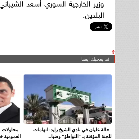
البلدين.
⇧
قد يعجبك ايضا
حالة غليان في نادي الشيخ زايد: اتهامات
محاولات ل
للجنة المؤقتة بـ ”التواطؤ” وضيا...
العمومية خل