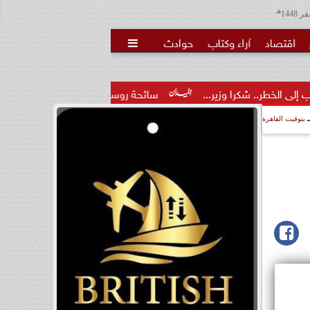
هـ
اقتصاد
آراء وكتاب
حوادث

ر...
سائحة روسية لـ”مراسي”: الغردقة تجمع بين الموقع المميز وا
بتوقيت القاهرة