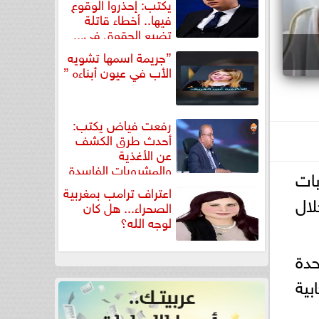
يكتب: إحذروا الوقوع
فيها.. أخطاء قاتلة
تضيع الحقوق في...
”جريمة اسمها تشويه
الأب في عيون أبناءه ”
رفعت فياض يكتب:
أحدث طرق الكشف
عن الأغذية
والمشروبات الفاسدة
بات
في كتاب...
اعتراف ترامب بمغربية
لال
الصحراء... هل كان
لوجه الله؟
حدة
بية