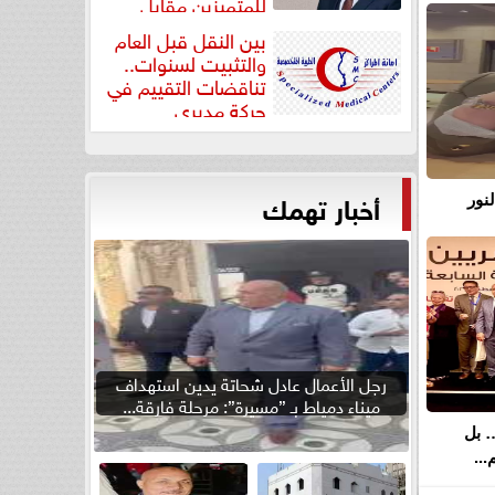
للمتميزين مقابل
جودة...
بين النقل قبل العام
والتثبيت لسنوات..
تناقضات التقييم في
حركة مديري
”مستشفيات...
أخبار تهمك
نور
رجل الأعمال عادل شحاتة يدين استهداف
ميناء دمياط بـ ”مسيرة”: مرحلة فارقة...
… بل
..