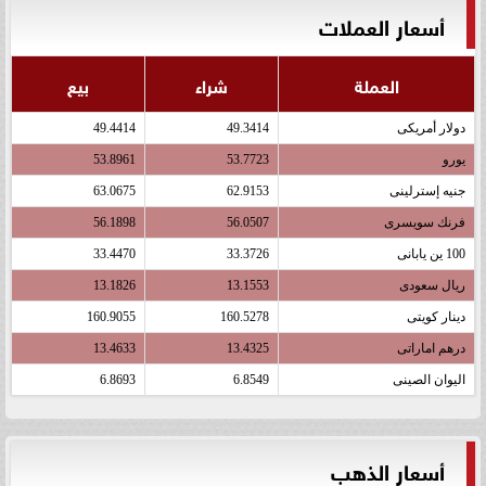
أسعار العملات
العملة
شراء
بيع
دولار أمريكى
49.3414
49.4414
يورو
53.7723
53.8961
جنيه إسترلينى
62.9153
63.0675
فرنك سويسرى
56.0507
56.1898
100 ين يابانى
33.3726
33.4470
ريال سعودى
13.1553
13.1826
دينار كويتى
160.5278
160.9055
درهم اماراتى
13.4325
13.4633
اليوان الصينى
6.8549
6.8693
أسعار الذهب