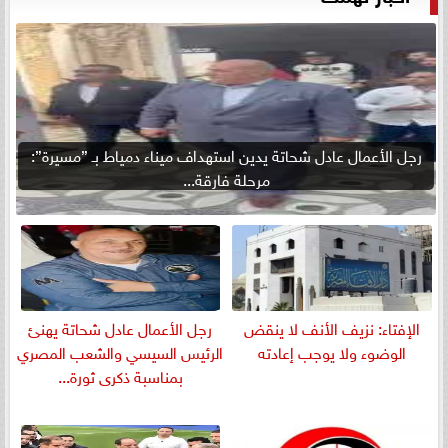
رجل الأعمال عادل شحاتة يدين استهداف ميناء دمياط بـ ”مسيرة”:
مرحلة فارقة...
الإفتاء: نزيف الأنف لا ينقض
رجل الأعمال عادل شحاتة يهنئ
الوضوء ولا يوجب إعادته
الرئيس السيسي والشعب المصري
بمناسبة ذكرى ثورة...