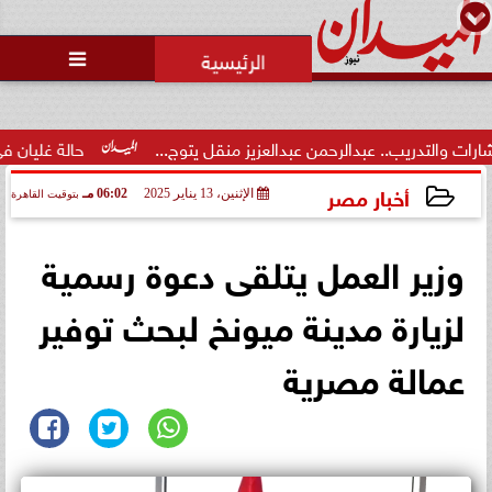
محمد يوسف
رئيس التحرير

محاولات لإخفاء المقاعد عن أعضاء
الجمعية العمومية خلال الإفطار
الجماعي ...
من عبدالعزيز منقل يتوج...
حالة غليان في نادي الشيخ زايد: اتهاما
أخبار مصر
الإثنين، 13 يناير 2025
06:02 مـ
بتوقيت القاهرة
2025-01-13 18:02:20
وزير العمل يتلقى دعوة رسمية
لزيارة مدينة ميونخ لبحث توفير
عمالة مصرية