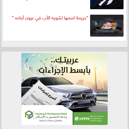
”جريمة اسمها تشويه الأب في عيون أبناءه ”