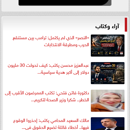
آراء وكتاب
«النصر» الذي لم يكتمل: ترامب بين مستنقع
الحرب ومطرقة الانتخابات
عبدالعزيز محسن يكتب: كيف تحولت 30 مليون
دولار إلى أكبر هدية سياسية...
دكتورة فاتن فتحي: تكتب الممرضون الأقرب إلى
الخطر.. شكرا وزير الصحة لتكريم...
مالك السعيد المحامي يكتب: إحذروا الوقوع
فيها.. أخطاء قاتلة تضيع الحقوق في...