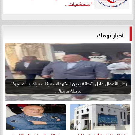
”مستشفيات...
أخبار تهمك
رجل الأعمال عادل شحاتة يدين استهداف ميناء دمياط بـ ”مسيرة”:
مرحلة فارقة...
الإفتاء: نزيف الأنف لا ينقض
رجل الأعمال عادل شحاتة يهنئ