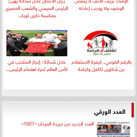
الوضوء ولا يوجب إعادته
الرئيس السيسي والشعب المصري
بمناسبة ذكرى ثورة...
بالرقم القومي.. كيفية الاستعلام
عادل شحاتة : إنجاز المنتخب في
عن شكاوى تكافل وكرامة
كأس العالم ثمرة اهتمام الرئيس...
العدد الورقي
العدد الجديد من جريدة الميدان «1027»