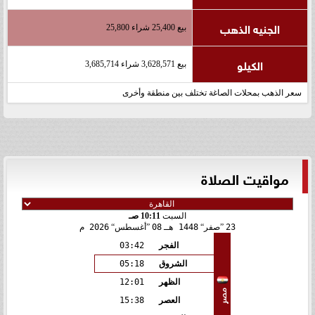
الجنيه الذهب
بيع 25,400 شراء 25,800
الكيلو
بيع 3,628,571 شراء 3,685,714
سعر الذهب بمحلات الصاغة تختلف بين منطقة وأخرى
مواقيت الصلاة
السبت
10:11 صـ
23
صفر
1448 هـ
08
أغسطس
2026 م
الفجر
03:42
الشروق
05:18
الظهر
12:01
مصر
العصر
15:38