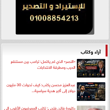
آراء وكتاب
«النصر» الذي لم يكتمل: ترامب بين مستنقع
الحرب ومطرقة الانتخابات
عبدالعزيز محسن يكتب: كيف تحولت 30 مليون
دولار إلى أكبر هدية سياسية...
دكتورة فاتن فتحي: تكتب الممرضون الأقرب إلى