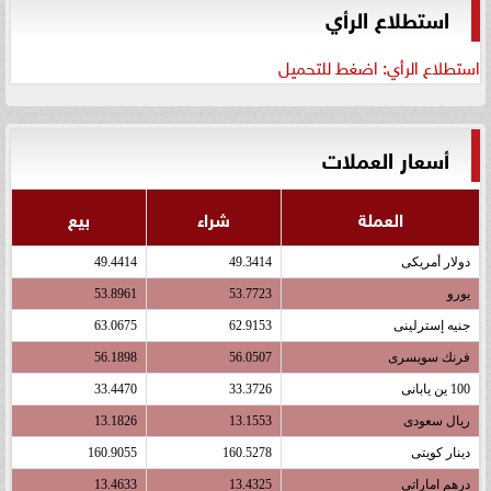
استطلاع الرأي
استطلاع الرأي: اضغط للتحميل
أسعار العملات
العملة
شراء
بيع
دولار أمريكى
49.3414
49.4414
يورو
53.7723
53.8961
جنيه إسترلينى
62.9153
63.0675
فرنك سويسرى
56.0507
56.1898
100 ين يابانى
33.3726
33.4470
ريال سعودى
13.1553
13.1826
دينار كويتى
160.5278
160.9055
درهم اماراتى
13.4325
13.4633