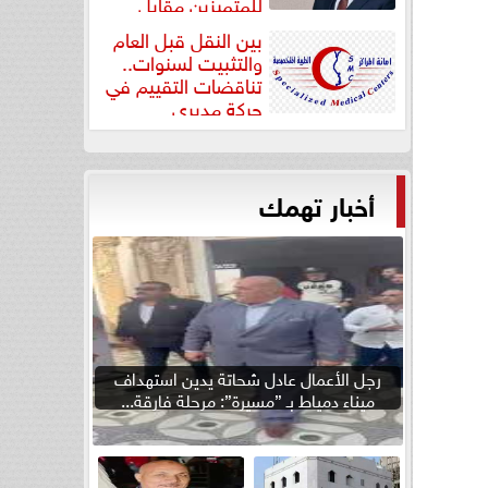
للمتميزين مقابل
جودة...
بين النقل قبل العام
والتثبيت لسنوات..
تناقضات التقييم في
حركة مديري
”مستشفيات...
أخبار تهمك
رجل الأعمال عادل شحاتة يدين استهداف
ميناء دمياط بـ ”مسيرة”: مرحلة فارقة...