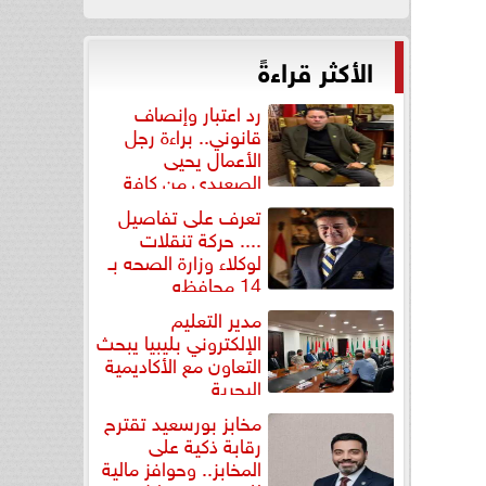
الأكثر قراءةً
رد اعتبار وإنصاف
قانوني.. براءة رجل
الأعمال يحيى
الصعيدي من كافة
التهم...
تعرف على تفاصيل
.... حركة تنقلات
لوكلاء وزارة الصحه بـ
14 محافظه
مدير التعليم
الإلكتروني بليبيا يبحث
التعاون مع الأكاديمية
البحرية
مخابز بورسعيد تقترح
رقابة ذكية على
المخابز.. وحوافز مالية