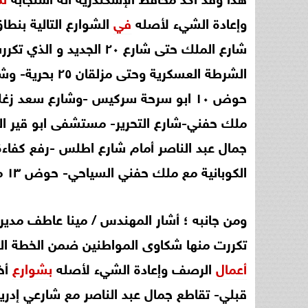
وإعادة الشيء لأصله
في
الشوارع التالية بنط
شارع الملك حتى شارع ٢٠ 
الشرطة العسكري
حوض ١٠ ابو سرحة سركيس -وشارع سعد 
ملك حفني-شارع التحرير- مستشفى ابو قير ال
الكوبانية مع ملك حفني السياحي- حوض ١٣ من عزبة الكوبانية من ملك حفني السياحي)
ومن جانبه ؛ أشار المهندس / مينا عاطف مدير م
تكررت منها شكاوى المواطنين ضمن الخطة السنو
أعمال
الرصف وإعادة الشيء لأصله
بشوارع
أخر
قبلي- تقاطع جمال عبد الناصر مع شارعي إدري