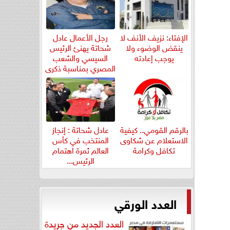
الإفتاء: نزيف الأنف لا
رجل الأعمال عادل
ينقض الوضوء ولا
شحاتة يهنئ الرئيس
يوجب إعادته
السيسي والشعب
المصري بمناسبة ذكرى
ثورة...
بالرقم القومي.. كيفية
عادل شحاتة : إنجاز
الاستعلام عن شكاوى
المنتخب في كأس
تكافل وكرامة
العالم ثمرة اهتمام
الرئيس...
العدد الورقي
العدد الجديد من جريدة