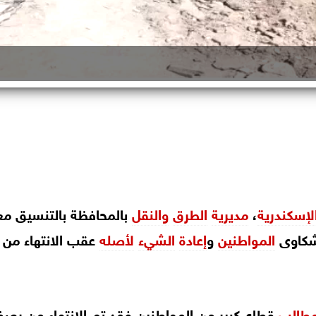
لإسكندرية
،
مديرية
الطرق
والنقل
بالمحافظة بالتنسيق مع
 شكاوى
المواطنين
و
إعادة
الشيء
لأصله
عقب الانتهاء من
مطالب
قطاع كبير من المواطنين فقد تم الانتهاء من رص