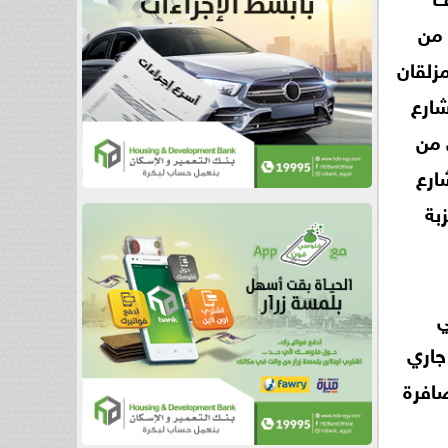
 من
 مزلقان
- شارع
 من
ارع
شارع عزبة
ي
جاري
صافرة