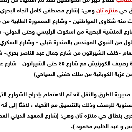
اق حي
منتزه ثان
وهى: (شارع مصطفى كامل اتجاه البحري
الجديد و الذي تكررت منه شكاوى المواطنين - وشارع المعمورة الطابية من
ة وحتى مزلقان ٢٥ بحرية- وشارع المنشية البحرية من اسكوت الرئيسي وحتى الدولي
زغلول من النبوي المهندس بالمندرة قبلي - وشارع السكري
عام -خلف الشيراتون من شارع جمال عبد الناصر بحري- ش
جمال عبد الناصر أمام شارع اطلس -رفع كفاءة رصيف الكورنيش مع شارع ٤٥ حتى الشيراتون - 
ديرية الطرق والنقل أنه تم الاهتمام بإدراج الشوارع الت
ية للرصف وذلك بالتنسيق مع الأحياء ، لافتًا إلى أنه 
ى بنطاق حي منتزه ثان وهي: (شارع المعهد الديني الع
س و عبد الحليم محمود ).