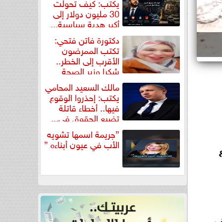
يكتب: كيف تحولت
30 مليون دولار إلى
أكبر هدية سياسية...
دكتورة فاتن فتحي:
تكتب الممرضون
الأقرب إلى الخطر..
شكرا وزير الصحة
لتكريم...
مالك السعيد المحامي
يكتب: إحذروا الوقوع
فيها.. أخطاء قاتلة
تضيع الحقوق في...
”جريمة اسمها تشويه
الأب في عيون أبناءه ”
ف