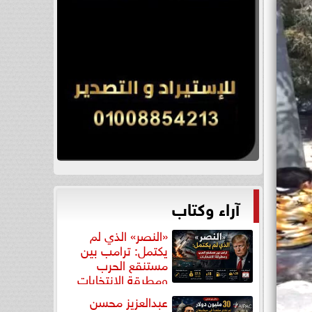
آراء وكتاب
«النصر» الذي لم
يكتمل: ترامب بين
مستنقع الحرب
ومطرقة الانتخابات
عبدالعزيز محسن