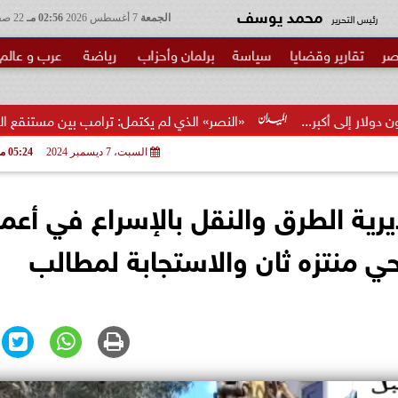
محمد يوسف
رئيس التحرير
الجمعة
7 أغسطس 2026
02:56 مـ
22 صفر 1448
صر
تقارير وقضايا
سياسة
برلمان وأحزاب
رياضة
عرب و عالم
«النصر» الذي لم يكتمل: ترامب بين مستنقع الحرب ومطرقة الانتخابات
السبت، 7 ديسمبر 2024
05:24 مـ
ية الطرق والنقل بالإسراع في أعم
ي منتزه ثان والاستجابة لمطالب