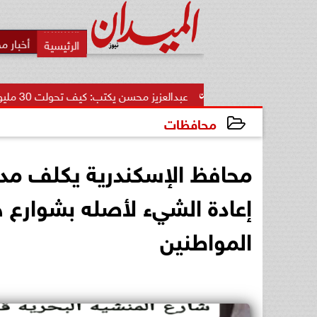
أخبار م
عبدالعزيز محسن يكتب: كيف تحولت 30 مليون دولار إلى أكبر...
محافظات
2024-12-07 17:24:20
محافظ الإسكندرية يكلف مدير
إعادة الشيء لأصله بشوارع ح
المواطنين