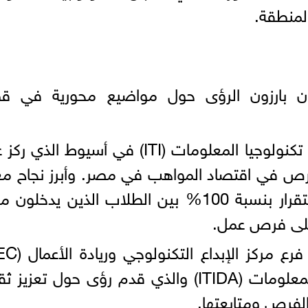
لمنطقة.
ون بارزون الرؤى حول مواضيع محورية في قط
· الدكتور أيمن عياد، مدير فرع معهد تكنولوجيا المعلومات (ITI) في أسيوط ا
فرص في اقتصاد المواهب في مصر. وأبرز نجاح م
تكنولوجيا المعلومات، مشيرا إلى استقرار بنسبة 100% بين الطلاب الذين يدخل
التابع لهيئة تنمية صناعة تكنولوجيا المعلومات (ITIDA) والذي قدم رؤى حول تعز
لفرص ومتابعتها.