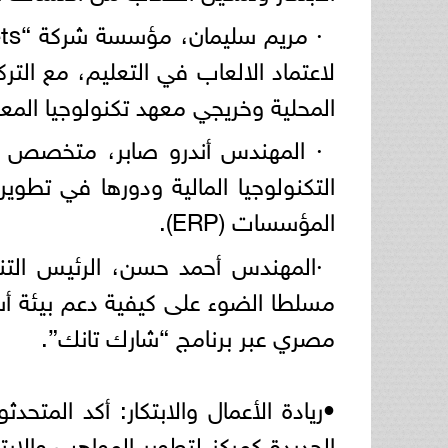
لاعتماد الالعاب في التعليم، مع التر
المحلية وخريجي معهد تكنولوجيا المع
· المهندس أندرو صابر، متخصص في
المؤسسات (ERP).
·المهندس أحمد حسن، الرئيس التنف
مصري عبر برنامج “شارك تانك”.
•ريادة الأعمال والابتكار: أكد المتح
الجديدة كمركز لتطوير المواهب والابت