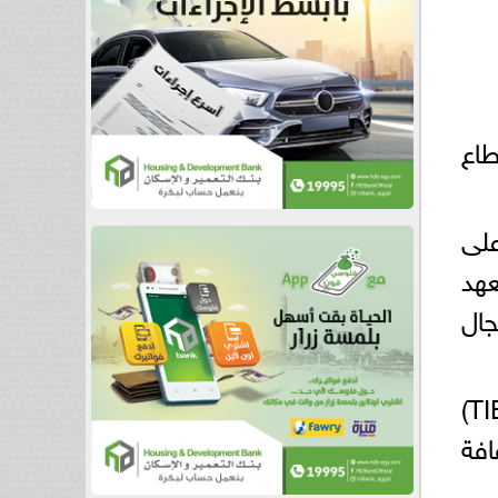
اع
لذي ركز على
عهد
ون مجال
· الدكتور أحمد محمد ضاحي، مدير فرع مركز الإبداع التكنولوجي وريادة الأعمال (TIEC)
يز ثقافة