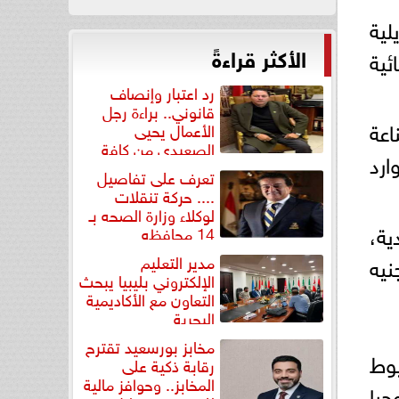
تحويلية
الأكثر قراءةً
ئية
رد اعتبار وإنصاف
قانوني.. براءة رجل
اعة
الأعمال يحيى
الصعيدي من كافة
CRM) وتخطيط موارد
التهم...
تعرف على تفاصيل
.... حركة تنقلات
لوكلاء وزارة الصحه بـ
ية،
14 محافظه
مار بقيمة 6 ملايين جنيه
مدير التعليم
الإلكتروني بليبيا يبحث
التعاون مع الأكاديمية
البحرية
مخابز بورسعيد تقترح
يوط
رقابة ذكية على
المخابز.. وحوافز مالية
جيا