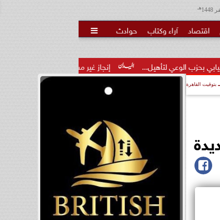
هـ
اقتصاد
آراء وكتاب
حوادث

تأهيل...
إنجاز غير مسبوق.. منتخب الناشئات يهزم الصين ويتأهل
بتوقيت القاهرة
يدة