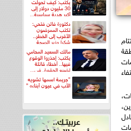
يكتب: كيف تحولت
30 مليون دولار إلى
أكبر هدية سياسية...
دكتورة فاتن فتحي:
تكتب الممرضون
الأقرب إلى الخطر..
تام
شكرا وزير الصحة
لتكريم...
قة
مالك السعيد المحامي
يكتب: إحذروا الوقوع
ات
فيها.. أخطاء قاتلة
تضيع الحقوق في...
فاء
”جريمة اسمها تشويه
الأب في عيون أبناءه ”
ات،
رين،
ادل
ات