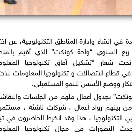
ة في إنشاء وإدارة المناطق التكنولوجية، عن اخت
 ربع السنوي “واحة كونكت” الذي أقيم بالمنط
تحت شعار “تشكيل آفاق تكنولوجيا المعلوم
ي قطاع الاتصالات و تكنولوجيا المعلومات للاحت
ابتكار ووضع الأسس للنمو المستقبلي.
ونكت” بجدول أعمال ملهم من الجلسات والنقاش
كثر من 220 مشاركا من بينهم رواد أعمال ، شركات ناشئة ، مستثم
لتكنولوجيا ، هذا وقد انخرط الحاضرون في تب
حدث التطورات في مجال تكنولوجيا المعلوم