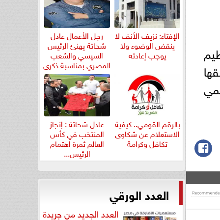
الإفتاء: نزيف الأنف لا
رجل الأعمال عادل
ينقض الوضوء ولا
شحاتة يهنئ الرئيس
ظيم
يوجب إعادته
السيسي والشعب
المصري بمناسبة ذكرى
ها
ثورة...
قمي
بالرقم القومي.. كيفية
عادل شحاتة : إنجاز
الاستعلام عن شكاوى
المنتخب في كأس
تكافل وكرامة
العالم ثمرة اهتمام
الرئيس...
العدد الورقي
العدد الجديد من جريدة