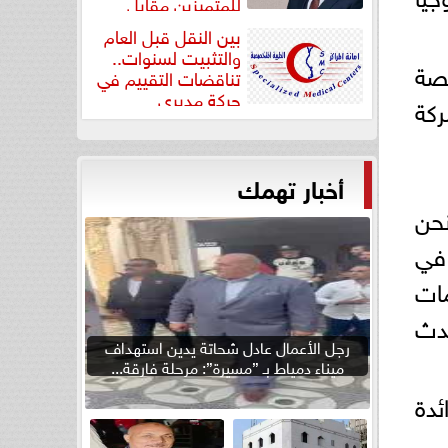
للمتميزين مقابل
جودة...
بين النقل قبل العام
والتثبيت لسنوات..
سالم، رئيس مجلس إدارة شركة SICO، قصة
تناقضات التقييم في
حركة مديري
كة
”مستشفيات...
أخبار تهمك
حن
 في
مات
حدث
رجل الأعمال عادل شحاتة يدين استهداف
ميناء دمياط بـ ”مسيرة”: مرحلة فارقة...
ئدة