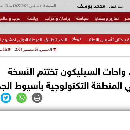
محمد يوسف
رئيس التحرير
السبت
8 أغسطس 2026
12:22 مـ
23 صفر 1448
صر
تقارير وقضايا
سياسة
برلمان وأحزاب
رياضة
عرب و عالم
لجنة...
الاحد انطلاق  المرحلة الاولى لمشروع نيابي بحزب الوعي ل
الخميس، 26 ديسمبر 2024
05:39 مـ
ن ٢٢٠ مشاركا.. واحات السيليكون تختتم النسخة
 المنطقة التكنولوجية بأسيوط الجد