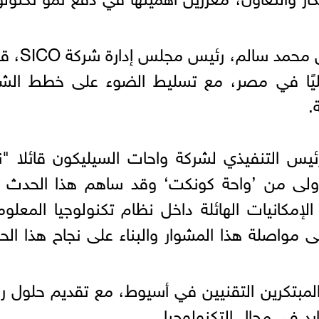
•ضيف الشرف: استعرض المهندس محمد 
يًا في مصر، مع تسليط الضوء على خطط الشر
.
س التنفيذي لشركة واحات السيليكون قائلا "ن
الأولى من ’واحة كونكت‘ وقد ساهم هذا الحدث
راز الإمكانيات الهائلة داخل نظام تكنولوجيا المعلو
مواصلة هذا المشوار والبناء على نجاح هذا ال
مبتكرين التقنيين في أسيوط، مع تقديم حلول را
يد في مجال التكنولوجيا.