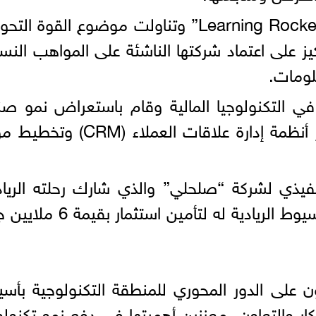
· مريم سليمان، مؤسسة شركة “Learning Rockets” وتناولت موضوع القوة ال
كيز على اعتماد شركتها الناشئة على المواهب النسا
لومات.
 التكنولوجيا المالية وقام باستعراض نمو صن
التكنولوجيا المالية ودورها في تطوير أنظمة إدارة علاقات العملاء (
يذي لشركة “صلحلي” والذي شارك رحلته الرياد
مسلطا الضوء على كيفية دعم بيئة أسيوط الريادية له لتأمين استث
دثون على الدور المحوري للمنطقة التكنولوجية بأس
كار والتعاون، معززين أهميتها في دفع نمو تكنولو