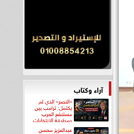
آراء وكتاب
«النصر» الذي لم
يكتمل: ترامب بين
مستنقع الحرب
ومطرقة الانتخابات
عبدالعزيز محسن