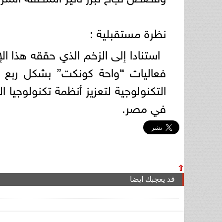
نظرة مستقبلية :
استنادا إلى الزخم الذي حققه هذا ا
فعاليات “واحة كونكت” بشكل ربع 
التكنولوجية لتعزيز أنظمة تكنولوجيا 
في مصر.
⇧
قد يعجبك ايضا