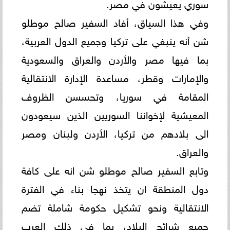
‏سوري يعيشون في مصر. ‏
‎وفي هذا السياق، أفاد السفير صالح موطلو
شن أنه ينبغي على تركيا وجميع الدول العربية،
بما فيها مصر والأردن والعراق ‏والسعودية
والإمارات وقطر، مساعدة الإدارة الانتقالية
المقامة في سوريا، وتحسسن الظروف
المعيشية لإخواننا السوريين الذين ‏سيعودون
الى بلادهم من تركيا، الأردن ولبنان ومصر
والعراق. ‏
وتابع السفير صالح موطلو شن انه على كافة
دول المنطقة ان يتخذ نهجا بناء في الفترة
الانتقالية ونحو تشكيل حكومة شاملة ‏تضم
جميع شرائح البلاد، بما في ذلك العرب