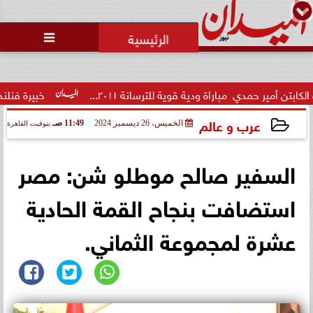
محمد يوسف
رئيس التحرير

الاتحاد العربي للتطوع يرعى
مسابقة وسام الخير
دية قوية للترسانة ٢٠١١...
خبيرة فنلندية تُفجر مفاجأة: تعثر
عرب و عالم
الخميس، 26 ديسمبر 2024
11:49 صـ
بتوقيت القاهرة
2024-12-26 11:49:09
السفير صالح موطلو شن: مصر
استضافت بنجاح القمة الحادية
عشرة لمجموعة الثماني‎.