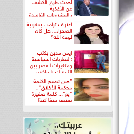
أحدث طرق الكشف
عن الأغذية
والمشروبات الفاسدة
في كتاب...
اعتراف ترامب بمغربية
الصحراء... هل كان
لوجه الله؟
ايمن مدين يكتب
:النظريات السياسية
ومتغيرات العصر بين
التمسك بالماضي
ومواجهة تحديات...
”حين تصبح الكلمة
محكمةً للأخلاق”..
”يع”... كلمة صغيرة
تختصر قبحًا كبيرًا