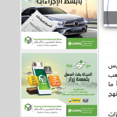
ئيس
عب
 ما
هج
زات