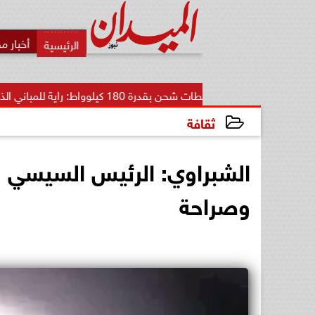
أخبار م
محطات شحن بقدرة 180 كيلوواط: راية للمباني الذكية وSungrow تعززان...
ثقافة
2024-12-22 13:45:16
الشبراوي: الرئيس السيسي 
وصراحة