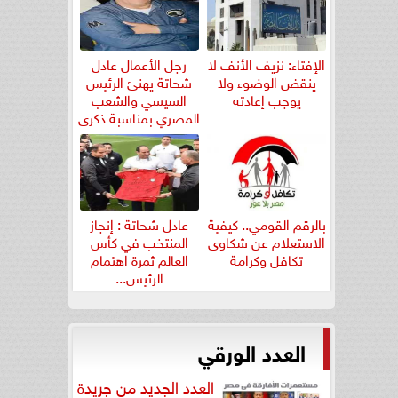
الإفتاء: نزيف الأنف لا
رجل الأعمال عادل
ينقض الوضوء ولا
شحاتة يهنئ الرئيس
يوجب إعادته
السيسي والشعب
المصري بمناسبة ذكرى
ثورة...
بالرقم القومي.. كيفية
عادل شحاتة : إنجاز
الاستعلام عن شكاوى
المنتخب في كأس
تكافل وكرامة
العالم ثمرة اهتمام
الرئيس...
العدد الورقي
العدد الجديد من جريدة