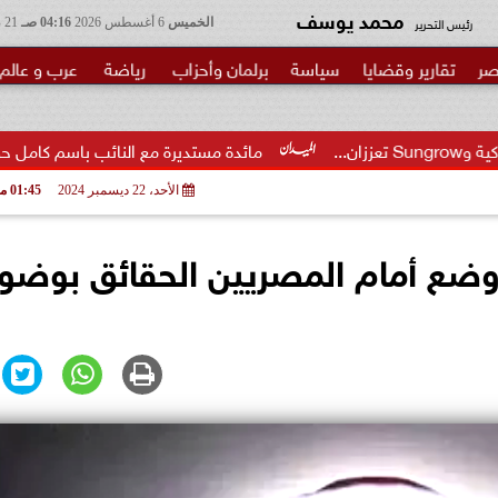
محمد يوسف
رئيس التحرير
الخميس
6 أغسطس 2026
04:16 صـ
21 صفر 1448
صر
تقارير وقضايا
سياسة
برلمان وأحزاب
رياضة
عرب و عالم
مائدة مستديرة مع النائب باسم كامل حول مشروع قانون إنش
الأحد، 22 ديسمبر 2024
01:45 مـ
وضع أمام المصريين الحقائق بوضو