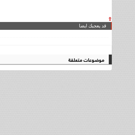
⇧
قد يعجبك ايضا
موضوعات متعلقة