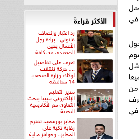
عمل
في
الأكثر قراءةً
رد اعتبار وإنصاف
قانوني.. براءة رجل
ول
الأعمال يحيى
الصعيدي من كافة
صوم
التهم...
تعرف على تفاصيل
فشل
.... حركة تنقلات
يعا
لوكلاء وزارة الصحه بـ
14 محافظه
 من
مدير التعليم
شرف
الإلكتروني بليبيا يبحث
التعاون مع الأكاديمية
في
البحرية
مخابز بورسعيد تقترح
رقابة ذكية على
المخابز.. وحوافز مالية