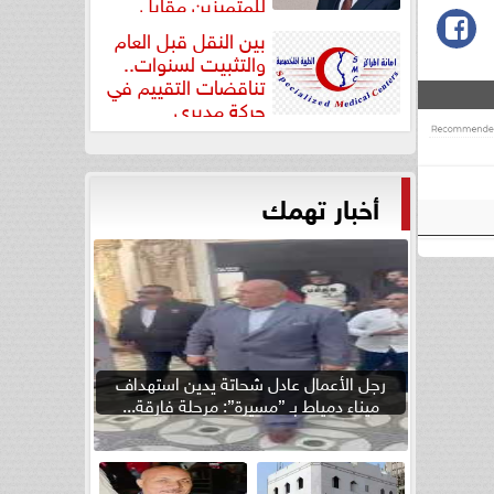
للمتميزين مقابل
جودة...
بين النقل قبل العام
والتثبيت لسنوات..
تناقضات التقييم في
حركة مديري
”مستشفيات...
أخبار تهمك
رجل الأعمال عادل شحاتة يدين استهداف
ميناء دمياط بـ ”مسيرة”: مرحلة فارقة...