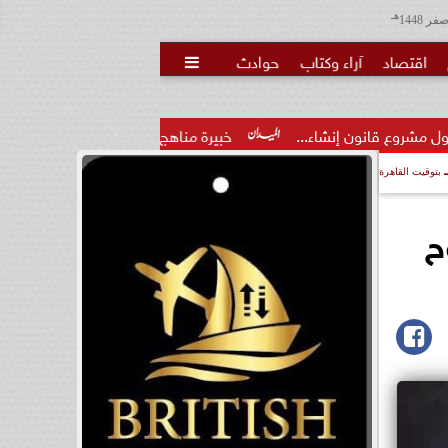
هـ
اقتصاد
آراء وكتاب
حوادث

اء...
خبيرة مناهج: حداثة تخرج المعلمين الجدد لا تكفي.. والتدر
بتوقيت القاهرة
ح