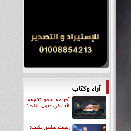
آراء وكتاب
”جريمة اسمها تشويه
الأب في عيون أبناءه ”
رفعت فياض يكتب: