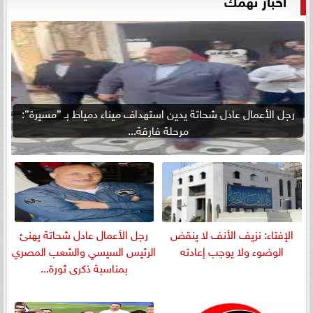
رجل الأعمال عادل شحاتة يدين استهداف ميناء دمياط بـ ”مسيرة”:
مرحلة فارقة...
الإفتاء: نزيف الأنف لا ينقض
رجل الأعمال عادل شحاتة يهنئ
الوضوء ولا يوجب إعادته
الرئيس السيسي والشعب المصري
بمناسبة ذكرى ثورة...