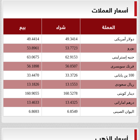
أسعار العملات
العملة
شراء
بيع
دولار أمريكى
49.3414
49.4414
يورو
53.7723
53.8961
جنيه إسترلينى
62.9153
63.0675
فرنك سويسرى
56.0507
56.1898
100 ين يابانى
33.3726
33.4470
ريال سعودى
13.1553
13.1826
دينار كويتى
160.5278
160.9055
درهم اماراتى
13.4325
13.4633
اليوان الصينى
6.8549
6.8693
أسعار الذهب