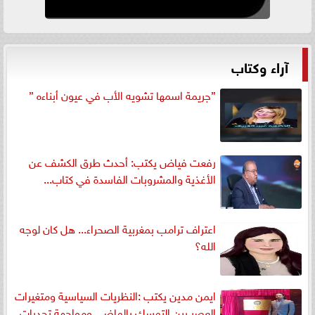
آراء وكتاب
”جريمة اسمها تشويه الأب في عيون أبناءه ”
رفعت فياض يكتب: أحدث طرق الكشف عن
الأغذية والمشروبات الفاسدة في كتاب...
اعتراف ترامب بمغربية الصحراء... هل كان لوجه
الله؟
ايمن مدين يكتب :النظريات السياسية ومتغيرات
العصر بين التمسك بالماضي ومواجهة تحديات...