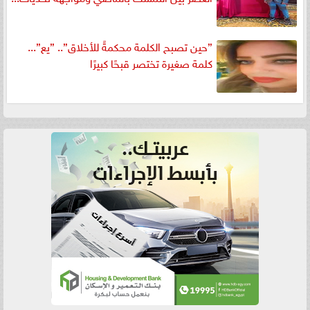
”حين تصبح الكلمة محكمةً للأخلاق”.. ”يع”...
كلمة صغيرة تختصر قبحًا كبيرًا