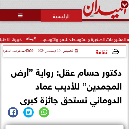
محمد يوسف
رئيس التحرير

خبيرة: الاختبارات المرنة
ثقافة
الخميس، 19 ديسمبر 2024
05:59 مـ
بتوقيت القاهرة
2024-12-19 17:59:15
دكتور حسام عقل: رواية ”أرض
المجمدين” للأديب عماد
الدوماني تستحق جائزة كبرى