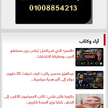
آراء وكتاب
«النصر» الذي لم يكتمل: ترامب بين مستنقع
الحرب ومطرقة الانتخابات
عبدالعزيز محسن يكتب: كيف تحولت 30 مليون
دولار إلى أكبر هدية سياسية...
دكتورة فاتن فتحي: تكتب الممرضون الأقرب إلى
الخطر.. شكرا وزير الصحة لتكريم...