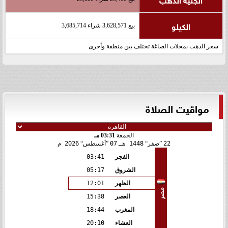
الكيلو
بيع 3,628,571 شراء 3,685,714
سعر الذهب بمحلات الصاغة تختلف بين منطقة وأخرى
مواقيت الصلاة
الجمعة
03:31 مـ
22
صفر
1448 هـ
07
أغسطس
2026 م
الفجر
03:41
الشروق
05:17
الظهر
12:01
مصر
العصر
15:38
المغرب
18:44
العشاء
20:10