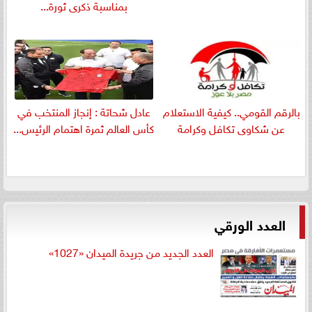
بمناسبة ذكرى ثورة...
بالرقم القومي.. كيفية الاستعلام
عادل شحاتة : إنجاز المنتخب في
عن شكاوى تكافل وكرامة
كأس العالم ثمرة اهتمام الرئيس...
العدد الورقي
العدد الجديد من جريدة الميدان «1027»