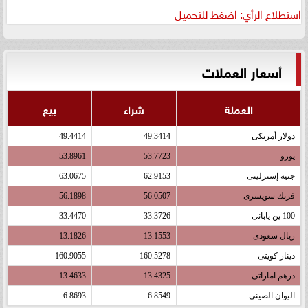
استطلاع الرأي: اضغط للتحميل
أسعار العملات
العملة
شراء
بيع
دولار أمريكى
49.3414
49.4414
يورو
53.7723
53.8961
جنيه إسترلينى
62.9153
63.0675
فرنك سويسرى
56.0507
56.1898
100 ين يابانى
33.3726
33.4470
ريال سعودى
13.1553
13.1826
دينار كويتى
160.5278
160.9055
درهم اماراتى
13.4325
13.4633
اليوان الصينى
6.8549
6.8693