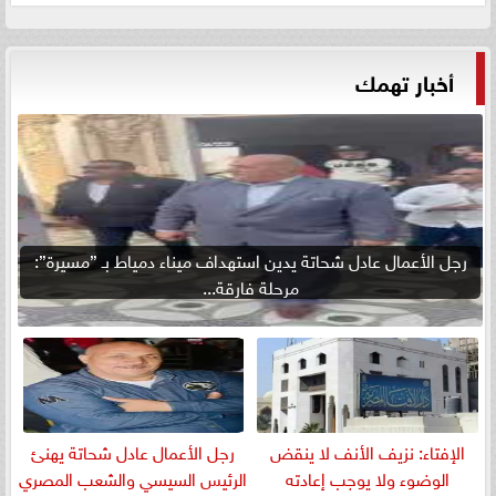
أخبار تهمك
رجل الأعمال عادل شحاتة يدين استهداف ميناء دمياط بـ ”مسيرة”:
مرحلة فارقة...
الإفتاء: نزيف الأنف لا ينقض
رجل الأعمال عادل شحاتة يهنئ
الوضوء ولا يوجب إعادته
الرئيس السيسي والشعب المصري